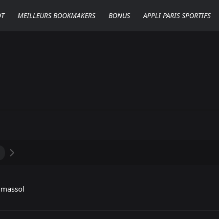
OT
MEILLEURS BOOKMAKERS
BONUS
APPLI PARIS SPORTIFS
imassol