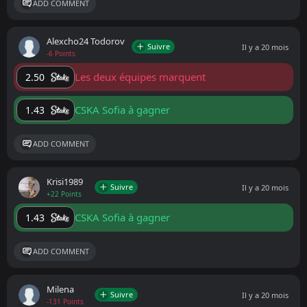
ADD COMMENT
Alexcho24 Todorov
Suivre
Il y a 20 mois
-6 Points
Les deux équipes marquent
2.50
CSKA Sofia à gagner
1.43
ADD COMMENT
Krisi1989
Suivre
Il y a 20 mois
+22 Points
CSKA Sofia à gagner
1.43
ADD COMMENT
Milena
Suivre
Il y a 20 mois
-131 Points