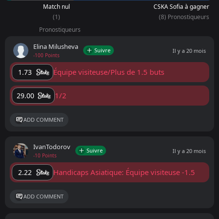
Match nul
CSKA Sofia à gagner
(1)
(8) Pronostiqueurs
Pronostiqueurs
Elina Milusheva
Suivre
Il y a 20 mois
-100 Points
Équipe visiteuse/Plus de 1.5 buts
1.73
1/2
29.00
ADD COMMENT
IvanTodorov
Suivre
Il y a 20 mois
-10 Points
Handicaps Asiatique: Équipe visiteuse -1.5
2.22
ADD COMMENT