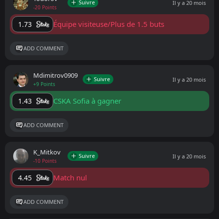
Suivre
Il y a 20 mois
-20 Points
Équipe visiteuse/Plus de 1.5 buts
1.73
ADD COMMENT
Mdimitrov0909
Suivre
Il y a 20 mois
+9 Points
CSKA Sofia à gagner
1.43
ADD COMMENT
K_Mitkov
Suivre
Il y a 20 mois
-10 Points
Match nul
4.45
ADD COMMENT