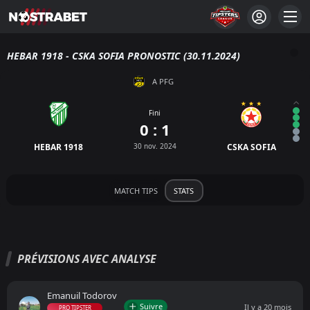
HEBAR 1918 - CSKA SOFIA PRONOSTIC (30.11.2024)
A PFG
Fini
0 : 1
HEBAR 1918
30 nov. 2024
CSKA SOFIA
MATCH TIPS
STATS
PRÉVISIONS AVEC ANALYSE
Emanuil Todorov
Suivre
Il y a 20 mois
PRO TIPSTER