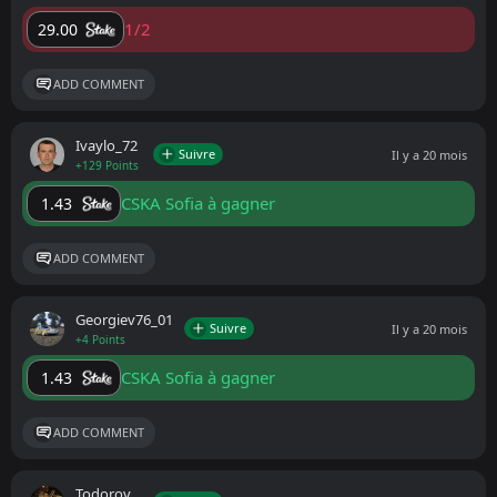
1/2
29.00
ADD COMMENT
Ivaylo_72
Suivre
Il y a 20 mois
+129 Points
CSKA Sofia à gagner
1.43
ADD COMMENT
Georgiev76_01
Suivre
Il y a 20 mois
+4 Points
CSKA Sofia à gagner
1.43
ADD COMMENT
Todorov