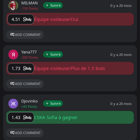
MILMAN
Suivre
Il y a 20 mois
-130 Points
Équipe visiteuse/Oui
4.51
ADD COMMENT
Yana777
Suivre
Il y a 20 mois
-300 Points
Équipe visiteuse/Plus de 1.5 buts
1.73
ADD COMMENT
Djovinko
Suivre
Il y a 20 mois
+43 Points
CSKA Sofia à gagner
1.43
ADD COMMENT