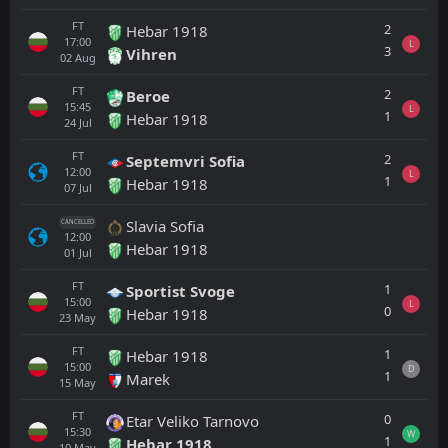
FT
2
Hebar 1918
17:00
L
3
Vihren
02
Aug
FT
2
Beroe
15:45
L
1
Hebar 1918
24
Jul
FT
2
Septemvri Sofia
12:00
L
1
Hebar 1918
07
Jul
Slavia Sofia
CANCELLED
12:00
Hebar 1918
01
Jul
FT
1
Sportist Svoge
15:00
L
0
Hebar 1918
23
May
FT
1
Hebar 1918
15:00
D
1
Marek
15
May
FT
0
Etar Veliko Tarnovo
15:30
W
1
Hebar 1918
10
May