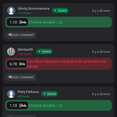
Gloriq Storomanova
Suivre
Il y a 20 mois
+12 Points
Chance double : 2x
1.10
ADD COMMENT
Dimitar65
Suivre
Il y a 20 mois
-100 Points
Les deux équipes marquent en première mi-
6.78
temps
ADD COMMENT
Petq Petkova
Suivre
Il y a 20 mois
+9 Points
Chance double : 2x
1.10