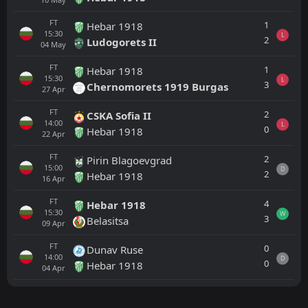
FT
1
Hebar 1918
15:30
L
2
Ludogorets II
04
May
FT
1
Hebar 1918
15:30
L
3
Chernomorets 1919 Burgas
27
Apr
FT
2
CSKA Sofia II
14:00
L
0
Hebar 1918
22
Apr
FT
2
Pirin Blagoevgrad
15:00
D
2
Hebar 1918
16
Apr
FT
4
Hebar 1918
15:30
W
3
Belasitsa
09
Apr
FT
0
Dunav Ruse
14:00
D
0
Hebar 1918
04
Apr