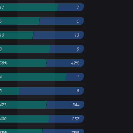
17
7
5
5
10
13
8
5
58%
42%
4
1
3
8
473
344
400
257
85%
75%