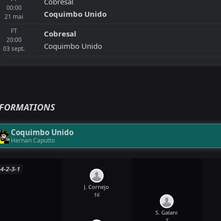
Cobresal
00:00
Coquimbo Unido
21
mai
FT
Cobresal
20:00
Coquimbo Unido
03
sept.
FORMATIONS
Coquimbo Unido
Hernan Caputto
4-2-3-1
J. Cornejo
16
S. Galani
7