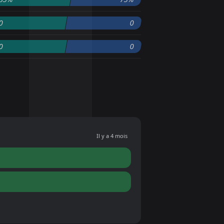
0
0
0
0
Il y a 4 mois