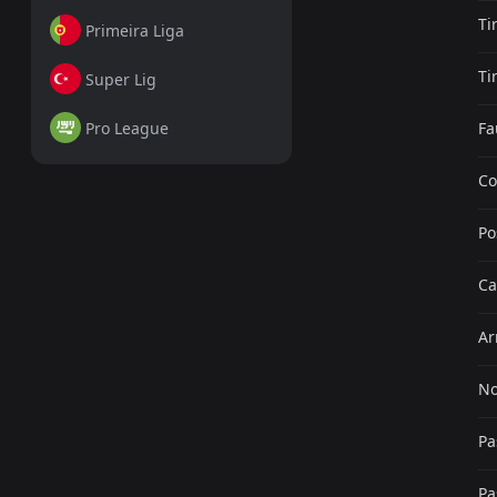
Ti
Primeira Liga
Ti
Super Lig
Pro League
Fa
Co
Po
Ca
Ar
No
Pa
Pa