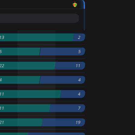
13
2
5
5
22
11
4
4
11
4
11
7
21
19