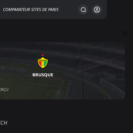
COMPARATEUR SITES DE PARIS
BRUSQUE
ERÇU
TCH