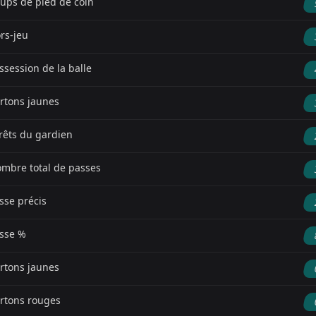
ups de pied de coin
rs-jeu
ssession de la balle
rtons jaunes
rêts du gardien
mbre total de passes
sse précis
sse %
rtons jaunes
rtons rouges