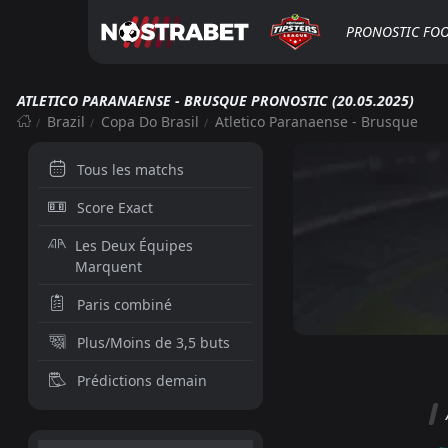
PRONOSTIC FO
ATLETICO PARANAENSE - BRUSQUE PRONOSTIC (20.05.2025)
Brazil
Copa Do Brasil
Atletico Paranaense - Brusque
Tous les matchs
Score Exact
Les Deux Équipes
Marquent
Paris combiné
Plus/Moins de 3,5 buts
Prédictions demain