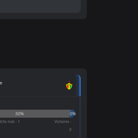
e
50%
0%
chs nuls - 1
Victoires -
0