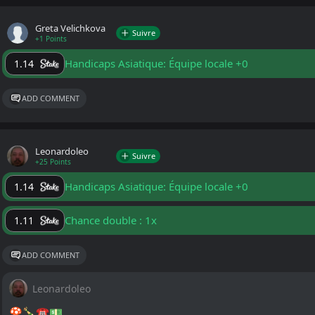
Greta Velichkova
Suivre
+1 Points
Handicaps Asiatique: Équipe locale +0
1.14
ADD COMMENT
Leonardoleo
Suivre
+25 Points
Handicaps Asiatique: Équipe locale +0
1.14
Chance double : 1x
1.11
ADD COMMENT
Leonardoleo
🍄🍾☎️💵