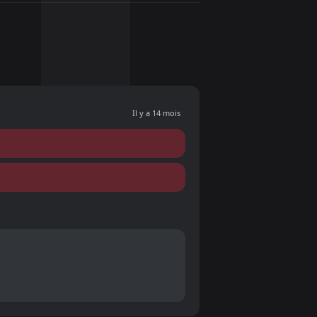
Il y a 14 mois