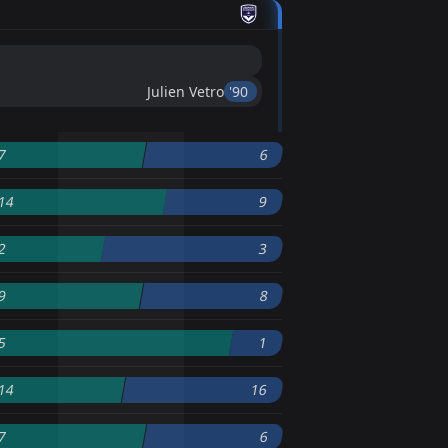
Julien Vetro
'90 ︎
7
6
14
9
2
3
9
8
5
1
14
16
7
6