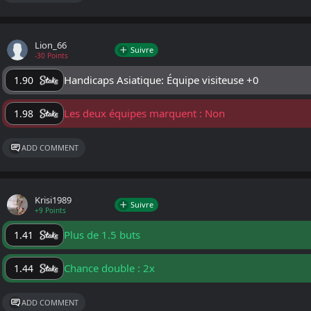
Lion_66
Suivre
-30 Points
Handicaps Asiatique: Équipe visiteuse +0
1.90
Les deux équipes marquent : Non
1.98
ADD COMMENT
Krisi1989
Suivre
+9 Points
Plus de 1.5 buts
1.41
Chance double : 2x
1.44
ADD COMMENT