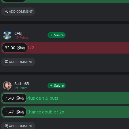
ADD COMMENT
CABJ
Suivre
-10 Points
1/2
32.00
ADD COMMENT
Sasho85
Suivre
+9 Points
Plus de 1.5 buts
1.43
Chance double : 2x
1.47
ADD COMMENT