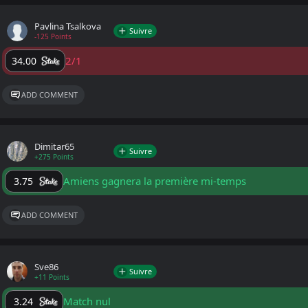
Pavlina Tsalkova
Suivre
-125 Points
2/1
34.00
ADD COMMENT
Dimitar65
Suivre
+275 Points
Amiens gagnera la première mi-temps
3.75
ADD COMMENT
Sve86
Suivre
+11 Points
Match nul
3.24