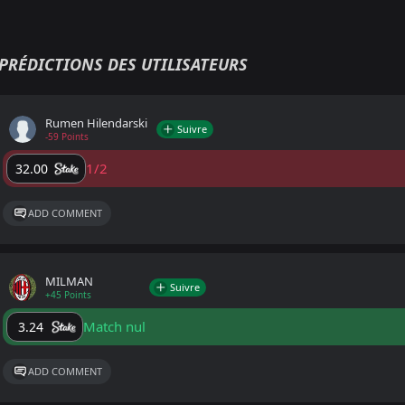
PRÉDICTIONS DES UTILISATEURS
Rumen Hilendarski
Suivre
-59 Points
1/2
32.00
ADD COMMENT
MILMAN
Suivre
+45 Points
Match nul
3.24
ADD COMMENT