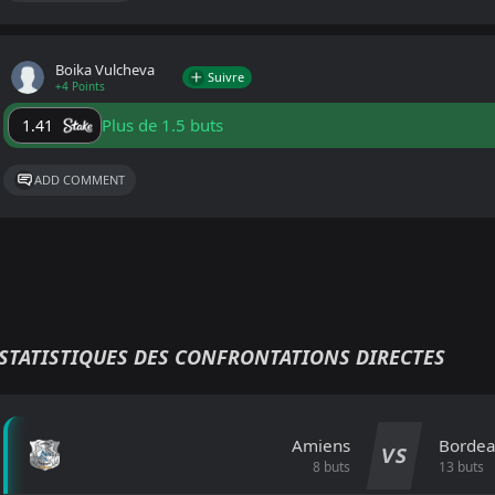
Boika Vulcheva
Suivre
+4 Points
Plus de 1.5 buts
1.41
ADD COMMENT
STATISTIQUES DES CONFRONTATIONS DIRECTES
Amiens
Borde
VS
8 buts
13 buts