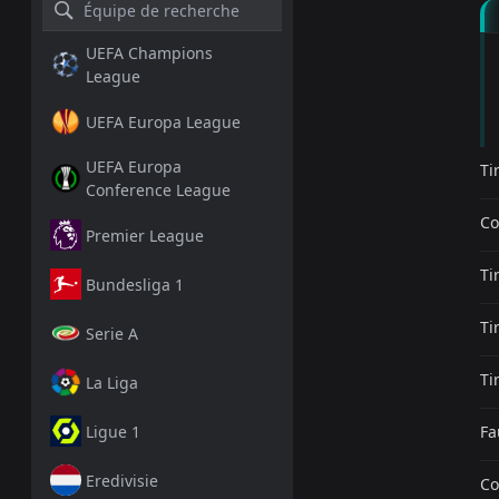
UEFA Champions
League
UEFA Europa League
UEFA Europa
Ti
Conference League
Co
Premier League
Ti
Bundesliga 1
Ti
Serie A
Ti
La Liga
Ligue 1
Fa
Eredivisie
Co