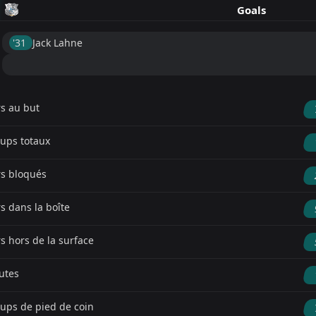
Goals
'31 ︎
Jack Lahne
rs au but
ups totaux
rs bloqués
rs dans la boîte
rs hors de la surface
utes
ups de pied de coin