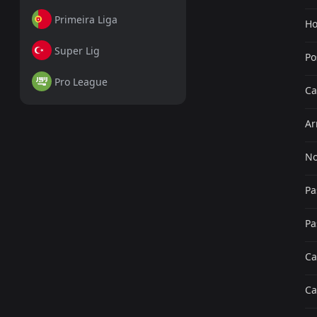
Primeira Liga
Ho
Super Lig
Po
Pro League
Ca
Ar
No
Pa
Pa
Ca
Ca