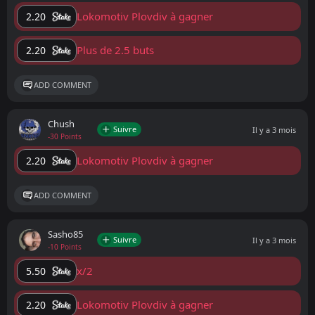
Lokomotiv Plovdiv à gagner
2.20
Plus de 2.5 buts
2.20
ADD COMMENT
Chush
Suivre
Il y a 3 mois
-30 Points
Lokomotiv Plovdiv à gagner
2.20
ADD COMMENT
Sasho85
Suivre
Il y a 3 mois
-10 Points
x/2
5.50
Lokomotiv Plovdiv à gagner
2.20