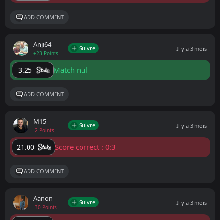
ADD COMMENT
Anji64
Suivre
Il y a 3 mois
+23 Points
Match nul
3.25
ADD COMMENT
M15
Suivre
Il y a 3 mois
-2 Points
Score correct : 0:3
21.00
ADD COMMENT
Aanon
Suivre
Il y a 3 mois
-30 Points