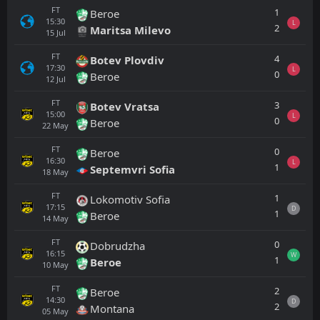
FT
1
Beroe
15:30
L
2
Maritsa Milevo
15
Jul
FT
4
Botev Plovdiv
17:30
L
0
Beroe
12
Jul
FT
3
Botev Vratsa
15:00
L
0
Beroe
22
May
FT
0
Beroe
16:30
L
1
Septemvri Sofia
18
May
FT
1
Lokomotiv Sofia
17:15
D
1
Beroe
14
May
FT
0
Dobrudzha
16:15
W
1
Beroe
10
May
FT
2
Beroe
14:30
D
2
Montana
05
May