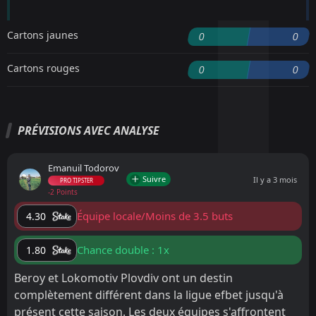
Cartons jaunes
0
0
Cartons rouges
0
0
PRÉVISIONS AVEC ANALYSE
Emanuil Todorov
Suivre
Il y a 3 mois
PRO TIPSTER
-2 Points
Équipe locale/Moins de 3.5 buts
4.30
Chance double : 1x
1.80
Beroy et Lokomotiv Plovdiv ont un destin
complètement différent dans la ligue efbet jusqu'à
présent cette saison. Les deux équipes s'affrontent