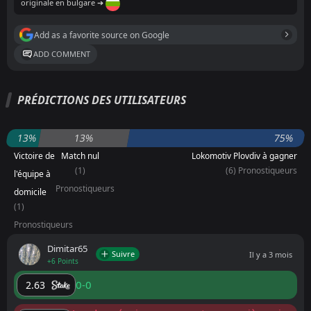
originale en bulgare ➔
Add as a favorite source on Google
ADD COMMENT
PRÉDICTIONS DES UTILISATEURS
13%
13%
75%
Victoire de
Match nul
Lokomotiv Plovdiv à gagner
(1)
(6) Pronostiqueurs
l'équipe à
Pronostiqueurs
domicile
(1)
Pronostiqueurs
Dimitar65
Suivre
Il y a 3 mois
+6 Points
0-0
2.63