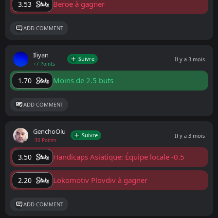
Beroe à gagner
3.53
ADD COMMENT
Iliyan
Suivre
Il y a 3 mois
+7 Points
Moins de 2.5 buts
1.70
ADD COMMENT
GenchoOlu
Suivre
Il y a 3 mois
-30 Points
Handicaps Asiatique: Équipe locale -0.5
3.50
Lokomotiv Plovdiv à gagner
2.20
ADD COMMENT