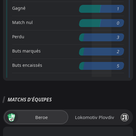
Gagné
1
Match nul
0
Perdu
3
Buts marqués
2
Buts encaissés
5
MATCHS D'ÉQUIPES
Beroe
Lokomotiv Plovdiv