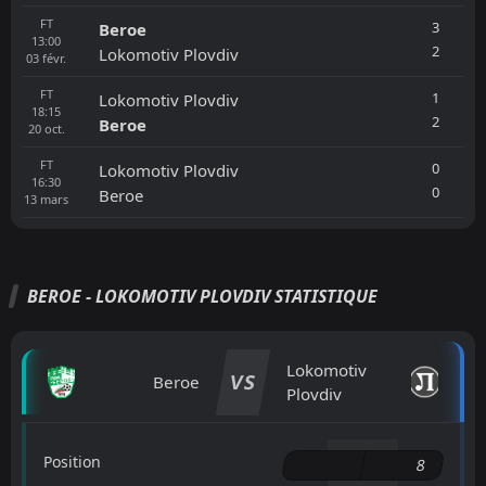
FT
3
Beroe
13:00
2
Lokomotiv Plovdiv
03
févr.
FT
1
Lokomotiv Plovdiv
18:15
2
Beroe
20
oct.
FT
0
Lokomotiv Plovdiv
16:30
0
Beroe
13
mars
BEROE - LOKOMOTIV PLOVDIV STATISTIQUE
Lokomotiv
VS
Beroe
Plovdiv
Position
8