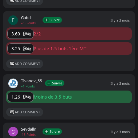
ADD COMMENT
Gabch
Suivre
Il y a 3 mois
-75 Points
2/2
3.60
Plus de 1.5 buts 1ère MT
3.25
ADD COMMENT
ТIvanov_55
Suivre
Il y a 3 mois
+1 Points
Moins de 3.5 buts
1.26
ADD COMMENT
Sevdalln
Suivre
Il y a 3 mois
-16 Points