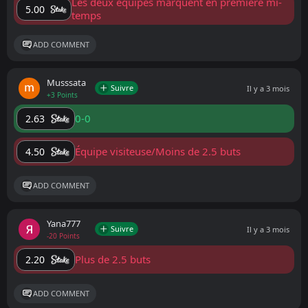
Les deux équipes marquent en première mi-
5.00
temps
ADD COMMENT
Musssata
Suivre
Il y a 3 mois
+3 Points
0-0
2.63
Équipe visiteuse/Moins de 2.5 buts
4.50
ADD COMMENT
Yana777
Suivre
Il y a 3 mois
-20 Points
Plus de 2.5 buts
2.20
ADD COMMENT