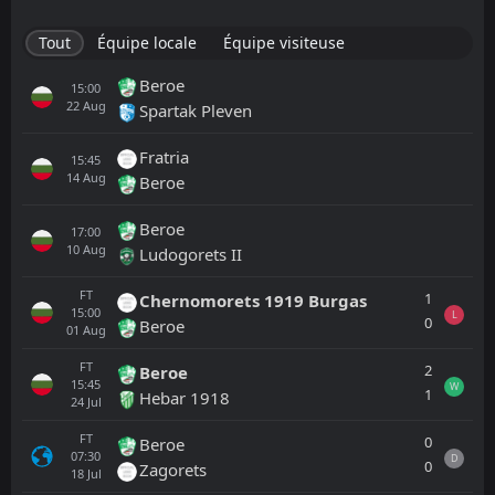
Tout
Équipe locale
Équipe visiteuse
Beroe
15:00
22
Aug
Spartak Pleven
Fratria
15:45
14
Aug
Beroe
Beroe
17:00
10
Aug
Ludogorets II
FT
1
Chernomorets 1919 Burgas
15:00
L
0
Beroe
01
Aug
FT
2
Beroe
15:45
W
1
Hebar 1918
24
Jul
FT
0
Beroe
07:30
D
0
Zagorets
18
Jul