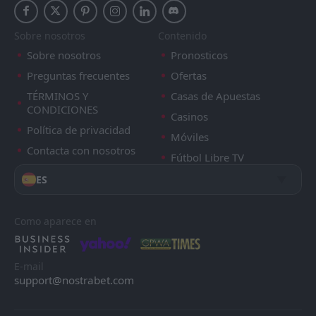
Sobre nosotros
Contenido
Sobre nosotros
Pronosticos
Preguntas frecuentes
Ofertas
TÉRMINOS Y
Casas de Apuestas
CONDICIONES
Casinos
Política de privacidad
Móviles
Contacta con nosotros
Fútbol Libre TV
ES
Como aparece en
E-mail
support@nostrabet.com