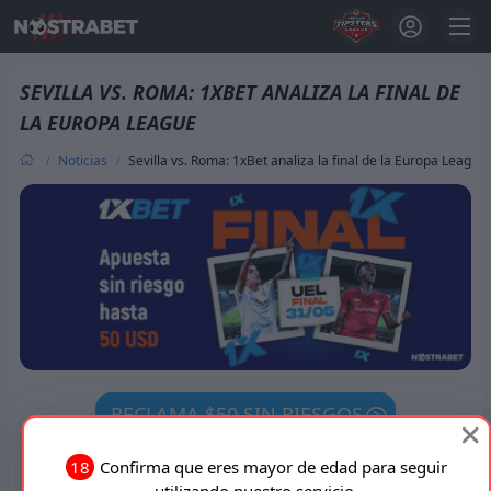
SEVILLA VS. ROMA: 1XBET ANALIZA LA FINAL DE
LA EUROPA LEAGUE
Noticias
Sevilla vs. Roma: 1xBet analiza la final de la Europa League
RECLAMA $50 SIN RIESGOS
18
Confirma que eres mayor de edad para seguir
1xBet Previa de la final de la UEFA Europa League - Sevilla vs Roma
utilizando nuestro servicio.