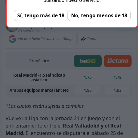
Federico Valverde y Vinicius Júnior (Foto: BTA)
Sí, tengo más de 18
No, tengo menos de 18
Autor/a
Kristiyan Kyulyunkov
0
23 enero 2025
Add as a favorite source on Google
Cuota
Pronóstico
Real Madrid -1,5 Hándicap
1.75
1.78
asiático
Ambos equipos marcarán: No
1.95
1.93
*Las cuotas están sujetas a cambios
Vuelve La Liga con la jornada 21 en juego y con el
enfrentamiento entre el
Real Valladolid y el Real
Madrid
. El encuentro se disputará el sábado 25 de