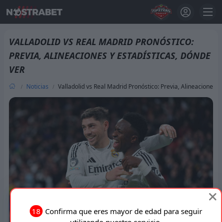
VALLADOLID VS REAL MADRID PRONÓSTICO:
PREVIA, ALINEACIONES Y ESTADÍSTICAS, DÓNDE
VER
Noticias
Valladolid vs Real Madrid Pronóstico: Previa, Alineaciones y
18
Confirma que eres mayor de edad para seguir
utilizando nuestro servicio.