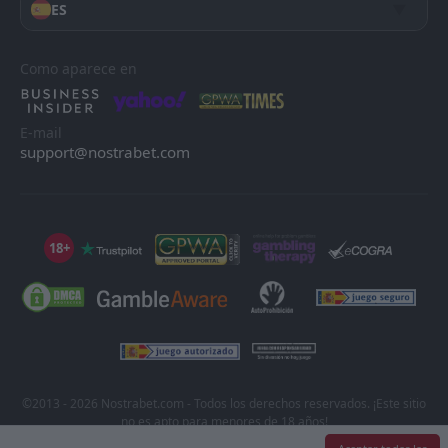
ES
Como aparece en
E-mail
support@nostrabet.com
18+
©2013 - 2026 Nostrabet.com - Todos los derechos reservados. ¡Este sitio
no es apto para menores de 18 años!
18+ Por favor, ¡juega con responsabilidad!