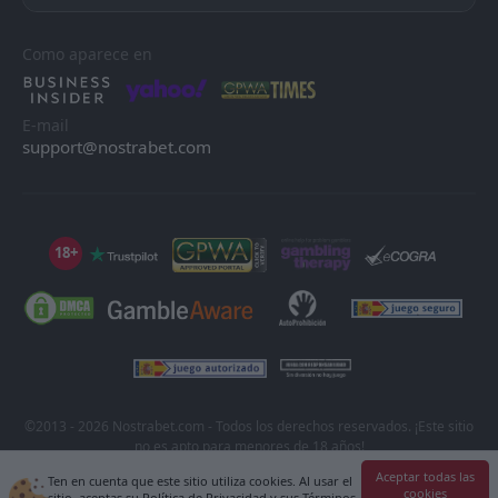
Como aparece en
E-mail
support@nostrabet.com
18+
©2013 - 2026 Nostrabet.com - Todos los derechos reservados. ¡Este sitio
no es apto para menores de 18 años!
18+ Por favor, ¡juega con responsabilidad!
Aceptar todas las
Ten en cuenta que este sitio utiliza cookies. Al usar el
cookies
sitio, aceptas su Política de Privacidad y sus Términos