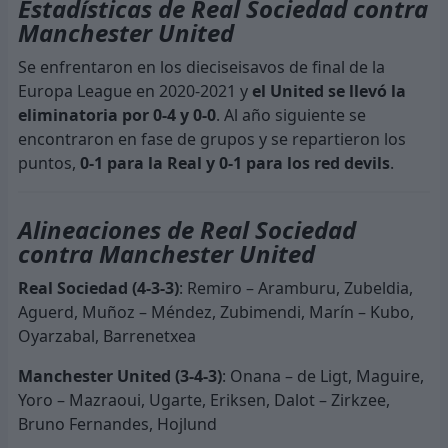
Estadísticas de Real Sociedad contra
Manchester United
Se enfrentaron en los dieciseisavos de final de la
Europa League en 2020-2021 y
el United se llevó la
eliminatoria por 0-4 y 0-0
. Al año siguiente se
encontraron en fase de grupos y se repartieron los
puntos,
0-1 para la Real y 0-1 para los red devils
.
Alineaciones de Real Sociedad
contra Manchester United
Real Sociedad (4-3-3)
: Remiro – Aramburu, Zubeldia,
Aguerd, Muñoz – Méndez, Zubimendi, Marín – Kubo,
Oyarzabal, Barrenetxea
Manchester United (3-4-3)
: Onana – de Ligt, Maguire,
Yoro – Mazraoui, Ugarte, Eriksen, Dalot – Zirkzee,
Bruno Fernandes, Hojlund