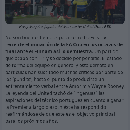
Harry Maguire, jugador del Manchester United (Foto: BTA)
No son buenos tiempos para los red devils.
La
reciente eliminación de la FA Cup en los octavos de
final ante el Fulham así lo demuestra.
Un partido
que acabó con 1-1 y se decidió por penaltis. El estado
de forma del equipo en general y esta derrota en
particular, han suscitado muchas críticas por parte de
los ‘pundits’, hasta el punto de producirse un
enfrentamiento verbal entre Amorim y Wayne Rooney.
La leyenda del United tachó de “ingenuas” las
aspiraciones del técnico portugues en cuanto a ganar
la Premier a largo plazo. Y éste ha respondido
reafirmándose de que este es el objetivo principal
para los próximos años.