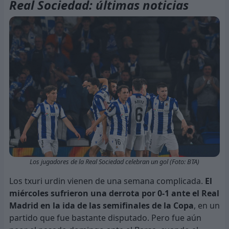
Real Sociedad: últimas noticias
Los jugadores de la Real Sociedad celebran un gol (Foto: BTA)
Los txuri urdin vienen de una semana complicada.
El
miércoles sufrieron una derrota por 0-1 ante el Real
Madrid en la ida de las semifinales de la Copa
, en un
partido que fue bastante disputado. Pero fue aún