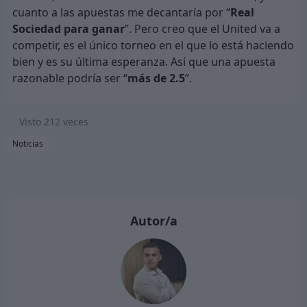
cuanto a las apuestas me decantaría por “
Real
Sociedad para ganar
”. Pero creo que el United va a
competir, es el único torneo en el que lo está haciendo
bien y es su última esperanza. Así que una apuesta
razonable podría ser “
más de 2.5
”.
Visto
212
veces
Noticias
Autor/a