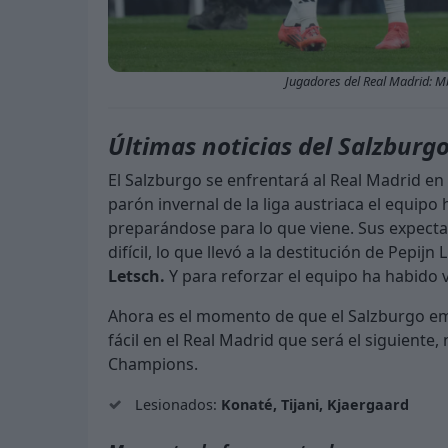
Jugadores del Real Madrid: M
Últimas noticias del Salzburg
El Salzburgo se enfrentará al Real Madrid en 
parón invernal de la liga austriaca el equip
preparándose para lo que viene. Sus expectat
difícil, lo que llevó a la destitución de Pepij
Letsch.
Y para reforzar el equipo ha habido v
Ahora es el momento de que el Salzburgo em
fácil en el Real Madrid que será el siguiente, 
Champions.
Lesionados:
Konaté, Tijani, Kjaergaard