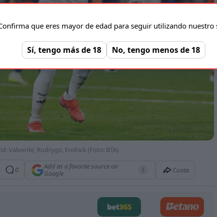
Confirma que eres mayor de edad para seguir utilizando nuestro s
Sí, tengo más de 18
No, tengo menos de 18
d: Valverde, Rodrygo, Endrick (Foto: BTA)
Add as a favorite source on
0
Cuota
Google