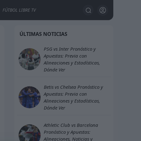
FÚTBOL LIBRE TV
ÚLTIMAS NOTICIAS
PSG vs Inter Pronóstico y
Apuestas: Previa con
Alineaciones y Estadísticas,
Dónde Ver
Betis vs Chelsea Pronóstico y
Apuestas: Previa con
Alineaciones y Estadísticas,
Dónde Ver
Athletic Club vs Barcelona
Pronóstico y Apuestas:
Alineaciones, Noticias y