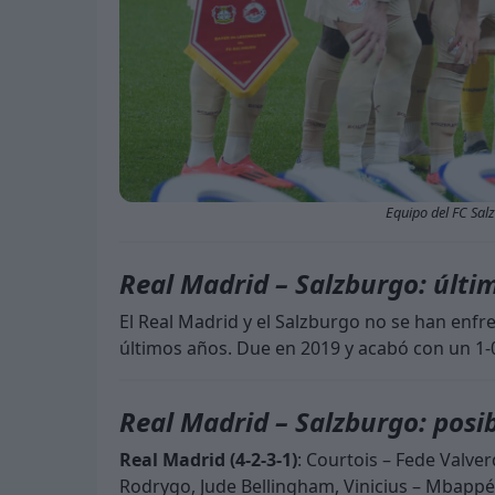
Equipo del FC Sal
Real Madrid – Salzburgo: últ
El Real Madrid y el Salzburgo no se han enf
últimos años. Due en 2019 y acabó con un 1-
Real Madrid – Salzburgo: posi
Real Madrid (4-2-3-1)
: Courtois – Fede Valve
Rodrygo, Jude Bellingham, Vinicius – Mbappé