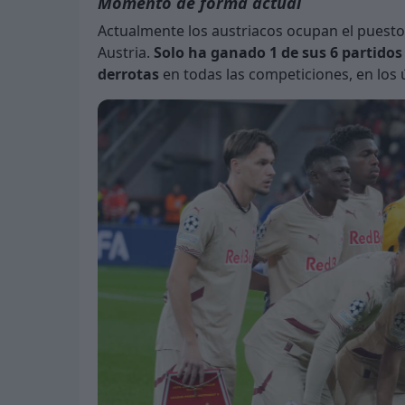
Momento de forma actual
Actualmente los austriacos ocupan el puesto 
Austria.
Solo ha ganado 1 de sus 6 partido
derrotas
en todas las competiciones, en los 