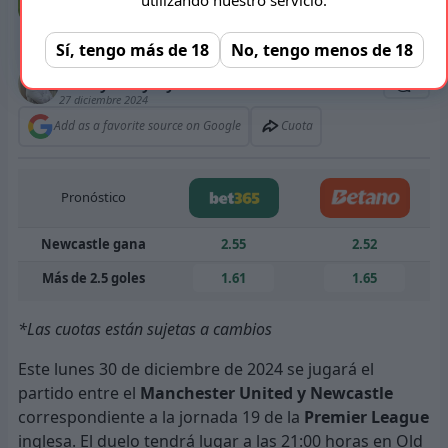
Foto: BTA
Sí, tengo más de 18
No, tengo menos de 18
Autor/a
Kristiyan Kyulyunkov
0
27 diciembre 2024
Add as a favorite source on Google
Cuota
Pronóstico
Newcastle gana
2.55
2.52
Más de 2.5 goles
1.61
1.65
*Las cuotas están sujetas a cambios
Este lunes 30 de diciembre de 2024 se jugará el
partido entre el
Manchester United y Newcastle
correspondiente a la jornada 19 de la
Premier League
inglesa. El duelo tendrá lugar a las 21:00 horas en Old