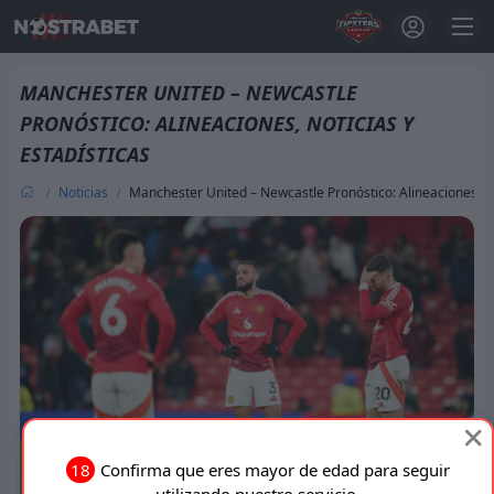
MANCHESTER UNITED – NEWCASTLE
PRONÓSTICO: ALINEACIONES, NOTICIAS Y
ESTADÍSTICAS
Noticias
Manchester United – Newcastle Pronóstico: Alineaciones, No
18
Confirma que eres mayor de edad para seguir
utilizando nuestro servicio.