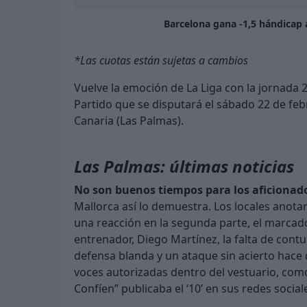
Barcelona gana -1,5 hándicap 
*Las cuotas están sujetas a cambios
Vuelve la emoción de La Liga con la jornada 
Partido que se disputará el sábado 22 de febr
Canaria (Las Palmas).
Las Palmas: últimas noticias
No son buenos tiempos para los aficionad
Mallorca así lo demuestra. Los locales anota
una reacción en la segunda parte, el marcad
entrenador, Diego Martínez, la falta de con
defensa blanda y un ataque sin acierto hace
voces autorizadas dentro del vestuario, como
Confíen” publicaba el ‘10’ en sus redes social