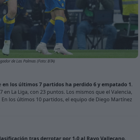
jugador de Las Palmas (Foto: BTA)
ue
en los últimos 7 partidos ha perdido 6 y empatado 1
.
7 en La Liga, con 23 puntos. Los mismos que el Valencia,
 En los últimos 10 partidos, el equipo de Diego Martínez
.
lasificación tras derrotar por 1-0 al Rayo Vallecano
.