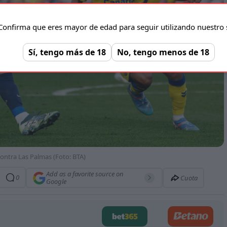
Confirma que eres mayor de edad para seguir utilizando nuestro s
Sí, tengo más de 18
No, tengo menos de 18
ontra Las Palmas (Foto: BTA)
Add as a favorite source on
0
Cuota
Google