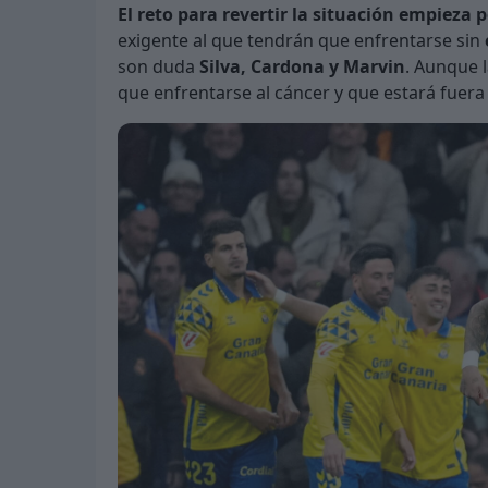
El reto para revertir la situación empieza p
exigente al que tendrán que enfrentarse sin
son duda
Silva, Cardona y Marvin
. Aunque l
que enfrentarse al cáncer y que estará fuer