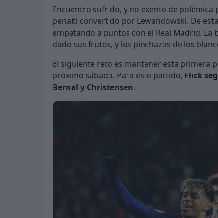
Encuentro sufrido, y no exento de polémica p
penalti convertido por Lewandowski. De esta 
empatando a puntos con el Real Madrid. La 
dado sus frutos, y los pinchazos de los blanc
El siguiente reto es mantener esta primera po
próximo sábado. Para este partido,
Flick se
Bernal y Christensen
.