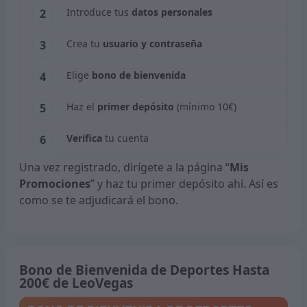
Introduce tus
datos personales
Crea tu
usuario y contraseña
Elige
bono de bienvenida
Haz el
primer depósito
(mínimo 10€)
Verifica
tu cuenta
Una vez registrado, dirígete a la página “
Mis
Promociones
” y haz tu primer depósito ahí. Así es
como se te adjudicará el bono.
Bono de Bienvenida de Deportes Hasta
200€ de LeoVegas