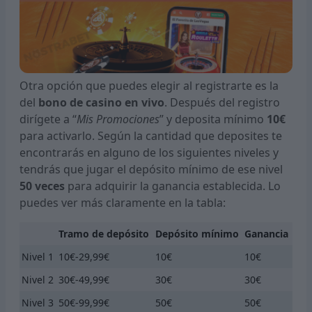
Otra opción que puedes elegir al registrarte es la
del
bono de casino en vivo
. Después del registro
dirígete a “
Mis Promociones
” y deposita mínimo
10€
para activarlo. Según la cantidad que deposites te
encontrarás en alguno de los siguientes niveles y
tendrás que jugar el depósito mínimo de ese nivel
50 veces
para adquirir la ganancia establecida. Lo
puedes ver más claramente en la tabla:
Tramo de depósito
Depósito mínimo
Ganancia
Nivel 1
10€-29,99€
10€
10€
Nivel 2
30€-49,99€
30€
30€
Nivel 3
50€-99,99€
50€
50€