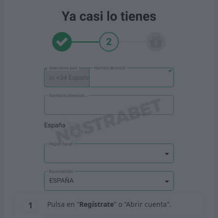
Pulsa en “
Regístrate
” o “Abrir cuenta”.