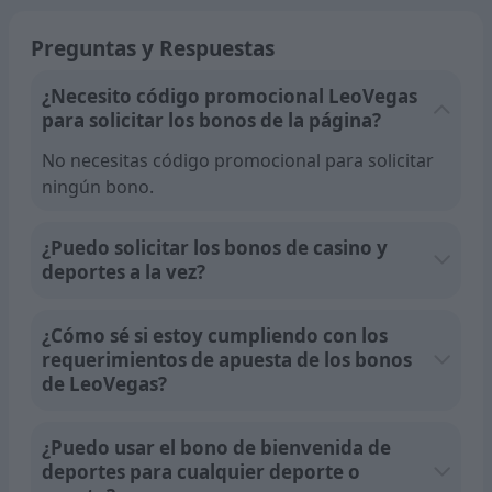
Bizum
Preguntas y Respuestas
¿Necesito código promocional LeoVegas
para solicitar los bonos de la página?
No necesitas código promocional para solicitar
ningún bono.
¿Puedo solicitar los bonos de casino y
deportes a la vez?
¿Cómo sé si estoy cumpliendo con los
requerimientos de apuesta de los bonos
de LeoVegas?
¿Puedo usar el bono de bienvenida de
deportes para cualquier deporte o