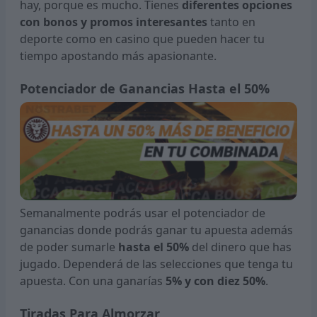
hay, porque es mucho. Tienes
diferentes opciones
con bonos y promos interesantes
tanto en
deporte como en casino que pueden hacer tu
tiempo apostando más apasionante.
Potenciador de Ganancias Hasta el 50%
Semanalmente podrás usar el potenciador de
ganancias donde podrás ganar tu apuesta además
de poder sumarle
hasta el 50%
del dinero que has
jugado. Dependerá de las selecciones que tenga tu
apuesta. Con una ganarías
5% y con diez 50%
.
Tiradas Para Almorzar