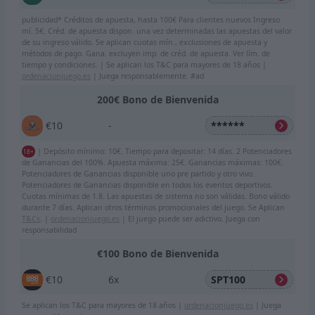
publicidad* Créditos de apuesta, hasta 100€ Para clientes nuevos Ingreso
mí. 5€. Créd. de apuesta dispon. una vez determinadas las apuestas del valor
de su ingreso válido. Se aplican cuotas mín., exclusiones de apuesta y
métodos de pago. Gana. excluyen imp. de créd. de apuesta. Ver lím. de
tiempo y condiciones. | Se aplican los T&C para mayores de 18 años |
ordenacionjuego.es
| Juega responsablemente. #ad
200€ Bono de Bienvenida
€10
-
******
| Depósito mínimo: 10€. Tiempo para depositar: 14 días. 2 Potenciadores
18+
de Ganancias del 100%. Apuesta máxima: 25€. Ganancias máximas: 100€.
Potenciadores de Ganancias disponible uno pre partido y otro vivo.
Potenciadores de Ganancias disponible en todos los eventos deportivos.
Cuotas mínimas de 1.8. Las apuestas de sistema no son válidas. Bono válido
durante 7 días. Aplican otros términos promocionales del juego. Se Aplican
T&Cs
. |
ordenacionjuego.es
| El juego puede ser adictivo. Juega con
responsabilidad
€100 Bono de Bienvenida
€10
6x
SPT100
Se aplican los T&C para mayores de 18 años |
ordenacionjuego.es
| Juega