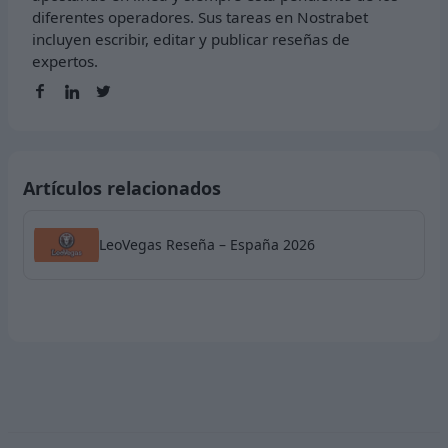
diferentes operadores. Sus tareas en Nostrabet
incluyen escribir, editar y publicar reseñas de
expertos.
Artículos relacionados
LeoVegas Reseña – España 2026