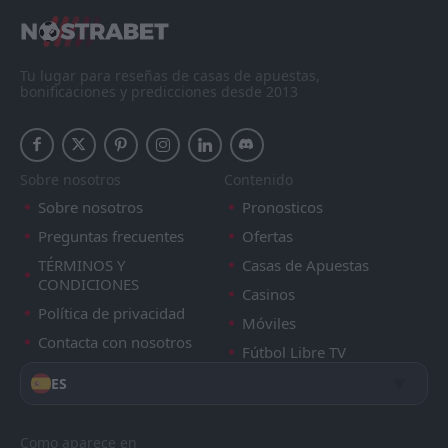
Tu lugar para reseñas de casas de apuestas,
bonificaciones y predicciones desde 2013
Sobre nosotros
Contenido
Sobre nosotros
Pronosticos
Preguntas frecuentes
Ofertas
TÉRMINOS Y
Casas de Apuestas
CONDICIONES
Casinos
Política de privacidad
Móviles
Contacta con nosotros
Fútbol Libre TV
ES
Como aparece en