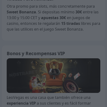
Otra promo para slots, más concretamente para
Sweet Bonanza
. Si depositas mínimo
30€
entre las
13:00 y 15:00 CET y
apuestas 30€
en juegos de
casino, entonces te regalarán
15 tiradas
libres para
que las utilices en el juego Sweet Bonanza.
Bonos y Recompensas VIP
LeoVegas es una casa que también ofrece una
experiencia VIP
a sus clientes y es fácil formar