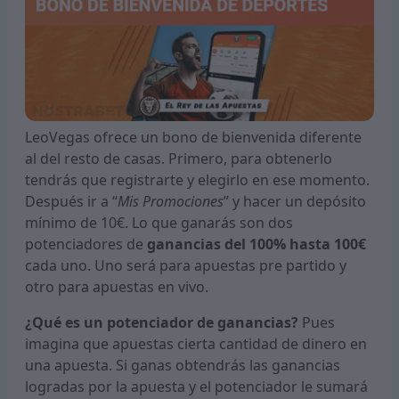
LeoVegas ofrece un bono de bienvenida diferente
al del resto de casas. Primero, para obtenerlo
tendrás que registrarte y elegirlo en ese momento.
Después ir a “
Mis Promociones
” y hacer un depósito
mínimo de 10€. Lo que ganarás son dos
potenciadores de
ganancias del 100% hasta 100€
cada uno. Uno será para apuestas pre partido y
otro para apuestas en vivo.
¿Qué es un potenciador de ganancias?
Pues
imagina que apuestas cierta cantidad de dinero en
una apuesta. Si ganas obtendrás las ganancias
logradas por la apuesta y el potenciador le sumará