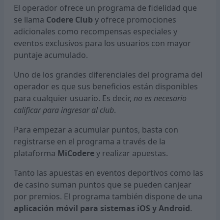
El operador ofrece un programa de fidelidad que
se llama
Codere Club
y ofrece promociones
adicionales como recompensas especiales y
eventos exclusivos para los usuarios con mayor
puntaje acumulado.
Uno de los grandes diferenciales del programa del
operador es que sus beneficios están disponibles
para cualquier usuario. Es decir,
no es necesario
calificar para ingresar al club
.
Para empezar a acumular puntos, basta con
registrarse en el programa a través de la
plataforma
MiCodere
y realizar apuestas.
Tanto las apuestas en eventos deportivos como las
de casino suman puntos que se pueden canjear
por premios. El programa también dispone de una
aplicación móvil para sistemas iOS y Android
.