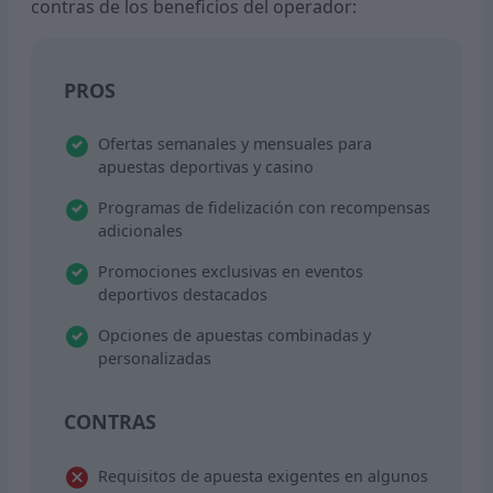
contras de los beneficios del operador:
PROS
Ofertas semanales y mensuales para
apuestas deportivas y casino
Programas de fidelización con recompensas
adicionales
Promociones exclusivas en eventos
deportivos destacados
Opciones de apuestas combinadas y
personalizadas
CONTRAS
Requisitos de apuesta exigentes en algunos