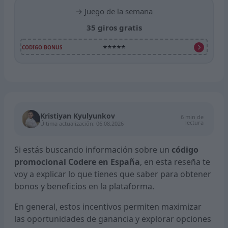
→ Juego de la semana
35 giros gratis
*****
CODIGO BONUS
Kristiyan Kyulyunkov
6 min de
lectura
Última actualización: 06.08.2026
Si estás buscando información sobre un
código
promocional Codere en España
, en esta reseña te
voy a explicar lo que tienes que saber para obtener
bonos y beneficios en la plataforma.
En general, estos incentivos permiten maximizar
las oportunidades de ganancia y explorar opciones