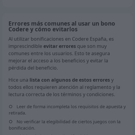
Errores más comunes al usar un bono
Codere y cómo evitarlos
Al utilizar bonificaciones en Codere España, es
imprescindible
evitar errores
que son muy
comunes entre los usuarios. Esto te asegura
mejorar el acceso a los beneficios y evitar la
pérdida del beneficio.
Hice una
lista con algunos de estos errores
y
todos ellos requieren atención al reglamento y la
lectura correcta de los términos y condiciones.
Leer de forma incompleta los requisitos de apuesta y
retirada.
No verificar la elegibilidad de ciertos juegos con la
bonificación.