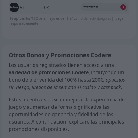
€1
6x
******
Se aplican los T&C para mayores de 18 años |
ordenacionjuego.es
| Juega
responsablemente
Otros Bonos y Promociones Codere
Los usuarios registrados tienen acceso a una
variedad de promociones Codere
, incluyendo un
bono de bienvenida del 100% hasta 200€,
apuestas
sin riesgo, juegos de la semana el casino y cashback
.
Estos incentivos buscan mejorar la experiencia de
juego y aumentar de forma significativa las
oportunidades de ganancia y fidelidad de los
usuarios. A continuación, explicaré las principales
promociones disponibles.