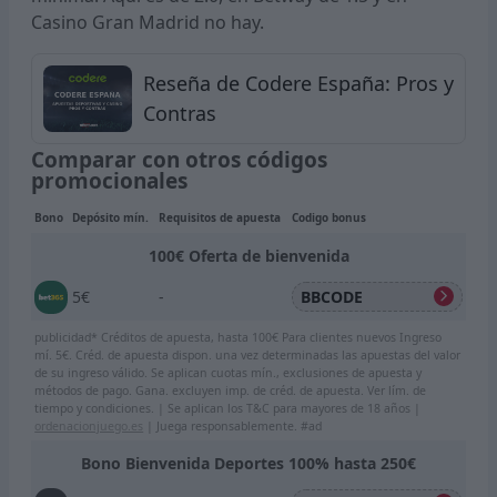
Casino Gran Madrid no hay.
Reseña de Codere España: Pros y
Contras
Comparar con otros códigos
promocionales
Bono
Depósito mín.
Requisitos de apuesta
Codigo bonus
100€ Oferta de bienvenida
5€
-
BBCODE
publicidad* Créditos de apuesta, hasta 100€ Para clientes nuevos Ingreso
mí. 5€. Créd. de apuesta dispon. una vez determinadas las apuestas del valor
de su ingreso válido. Se aplican cuotas mín., exclusiones de apuesta y
métodos de pago. Gana. excluyen imp. de créd. de apuesta. Ver lím. de
tiempo y condiciones. | Se aplican los T&C para mayores de 18 años |
ordenacionjuego.es
| Juega responsablemente. #ad
Bono Bienvenida Deportes 100% hasta 250€