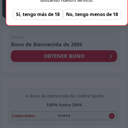
Se aplican los T&C para mayores de 18 años |
ordenacionjuego.es
| Juega
responsablemente
Sí, tengo más de 18
No, tengo menos de 18
Casino
Bono de Bienvenida de 200€
OBTENER BONO
→ Bono de bienvenida de Codere Sports
100% hasta 200€
*****
CODIGO BONUS