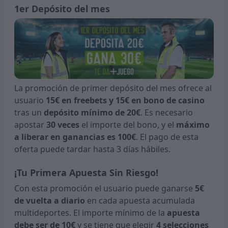
1er Depósito del mes
La promoción de primer depósito del mes ofrece al
usuario
15€ en freebets y 15€ en bono de casino
tras un
depósito mínimo de 20€
. Es necesario
apostar
30 veces
el importe del bono, y el
máximo
a liberar en ganancias es 100€
. El pago de esta
oferta puede tardar hasta 3 días hábiles.
¡Tu Primera Apuesta Sin Riesgo!
Con esta promoción el usuario puede ganarse
5€
de vuelta a diario
en cada apuesta acumulada
multideportes. El importe mínimo de la
apuesta
debe ser de 10€
y se tiene que elegir
4 selecciones