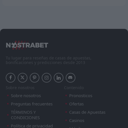
Tu lugar para reseñas de casas de apuestas,
bonificaciones y predicciones desde 2013
Sobre nosotros
Contenido
Sobre nosotros
Pronosticos
Preguntas frecuentes
Ofertas
TÉRMINOS Y
Casas de Apuestas
CONDICIONES
Casinos
Política de privacidad