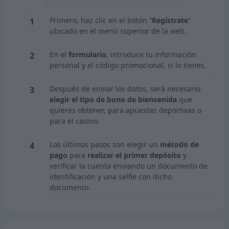
Primero, haz clic en el botón “
Regístrate
”
ubicado en el menú superior de la web.
En el
formulario
, introduce tu información
personal y el código promocional, si lo tienes.
Después de enviar los datos, será necesario
elegir el tipo de bono de bienvenida
que
quieres obtener, para apuestas deportivas o
para el casino.
Los últimos pasos son elegir un
método de
pago
para
realizar el primer depósito
y
verificar la cuenta enviando un documento de
identificación y una selfie con dicho
documento.