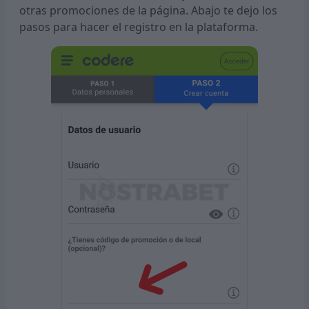
otras promociones de la página. Abajo te dejo los
pasos para hacer el registro en la plataforma.