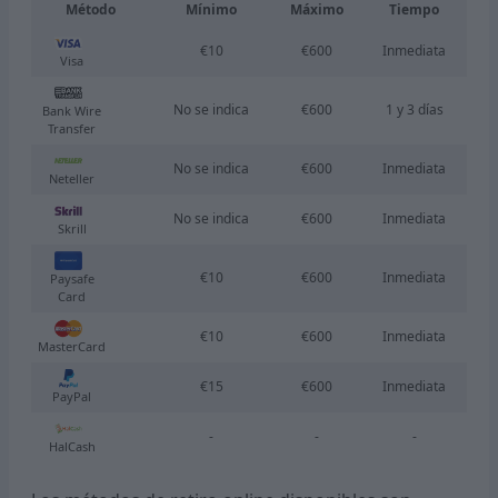
Método
Mínimo
Máximo
Tiempo
€10
€600
Inmediata
Visa
No se indica
€600
1 y 3 días
Bank Wire
Transfer
No se indica
€600
Inmediata
Neteller
No se indica
€600
Inmediata
Skrill
€10
€600
Inmediata
Paysafe
Card
€10
€600
Inmediata
MasterCard
€15
€600
Inmediata
PayPal
-
-
-
HalCash
Método
Mínimo
Máximo
Tiempo