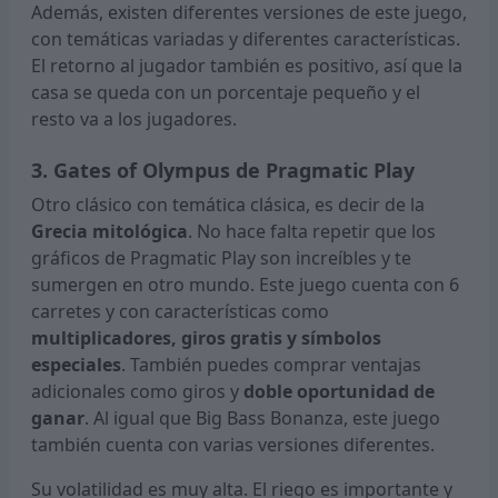
Además, existen diferentes versiones de este juego,
con temáticas variadas y diferentes características.
El retorno al jugador también es positivo, así que la
casa se queda con un porcentaje pequeño y el
resto va a los jugadores.
3. Gates of Olympus de Pragmatic Play
Otro clásico con temática clásica, es decir de la
Grecia mitológica
. No hace falta repetir que los
gráficos de Pragmatic Play son increíbles y te
sumergen en otro mundo. Este juego cuenta con 6
carretes y con características como
multiplicadores, giros gratis y símbolos
especiales
. También puedes comprar ventajas
adicionales como giros y
doble oportunidad de
ganar
. Al igual que Big Bass Bonanza, este juego
también cuenta con varias versiones diferentes.
Su volatilidad es muy alta. El riego es importante y