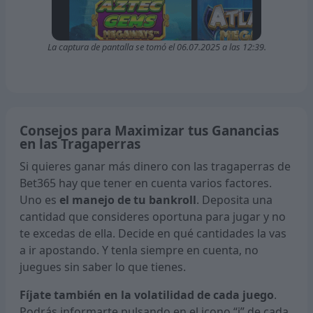
La captura de pantalla se tomó el 06.07.2025 a las 12:39.
Consejos para Maximizar tus Ganancias
en las Tragaperras
Si quieres ganar más dinero con las tragaperras de
Bet365 hay que tener en cuenta varios factores.
Uno es
el manejo de tu bankroll
. Deposita una
cantidad que consideres oportuna para jugar y no
te excedas de ella. Decide en qué cantidades la vas
a ir apostando. Y tenla siempre en cuenta, no
juegues sin saber lo que tienes.
Fíjate también en la volatilidad de cada juego
.
Podrás informarte pulsando en el icono “i” de cada