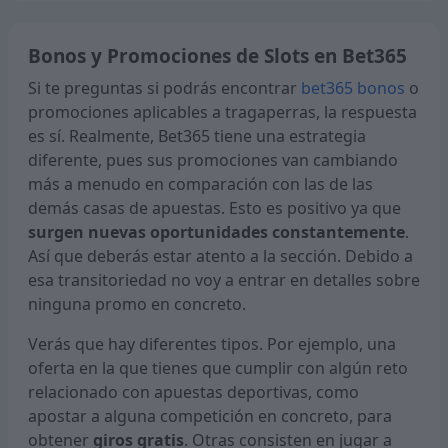
Bonos y Promociones de Slots en Bet365
Si te preguntas si podrás encontrar
bet365 bonos
o
promociones aplicables a tragaperras, la respuesta
es sí. Realmente, Bet365 tiene una estrategia
diferente, pues sus promociones van cambiando
más a menudo en comparación con las de las
demás casas de apuestas. Esto es positivo ya que
surgen nuevas oportunidades constantemente
.
Así que deberás estar atento a la sección. Debido a
esa transitoriedad no voy a entrar en detalles sobre
ninguna promo en concreto.
Verás que hay diferentes tipos. Por ejemplo, una
oferta en la que tienes que cumplir con algún reto
relacionado con apuestas deportivas, como
apostar a alguna competición en concreto, para
obtener
giros gratis
. Otras consisten en jugar a