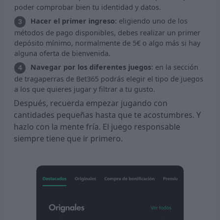
poder comprobar bien tu identidad y datos.
Hacer el primer ingreso
: eligiendo uno de los
métodos de pago disponibles, debes realizar un primer
depósito mínimo, normalmente de 5€ o algo más si hay
alguna oferta de bienvenida.
Navegar por los diferentes juegos
: en la sección
de tragaperras de Bet365 podrás elegir el tipo de juegos
a los que quieres jugar y filtrar a tu gusto.
Después, recuerda empezar jugando con
cantidades pequeñas hasta que te acostumbres. Y
hazlo con la mente fría. El juego responsable
siempre tiene que ir primero.