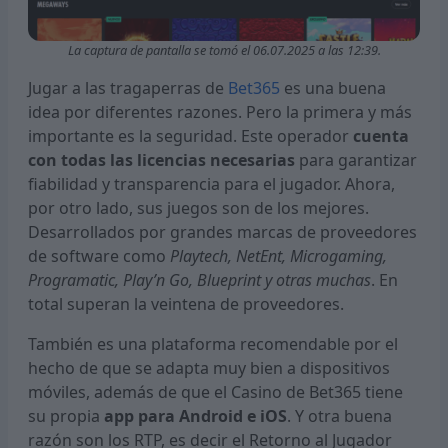
La captura de pantalla se tomó el 06.07.2025 a las 12:39.
Jugar a las tragaperras de
Bet365
es una buena
idea por diferentes razones. Pero la primera y más
importante es la seguridad. Este operador
cuenta
con todas las licencias necesarias
para garantizar
fiabilidad y transparencia para el jugador. Ahora,
por otro lado, sus juegos son de los mejores.
Desarrollados por grandes marcas de proveedores
de software como
Playtech, NetEnt, Microgaming,
Programatic, Play’n Go, Blueprint y otras muchas
. En
total superan la veintena de proveedores.
También es una plataforma recomendable por el
hecho de que se adapta muy bien a dispositivos
móviles, además de que el Casino de Bet365 tiene
su propia
app para Android e iOS
. Y otra buena
razón son los RTP, es decir el Retorno al Jugador