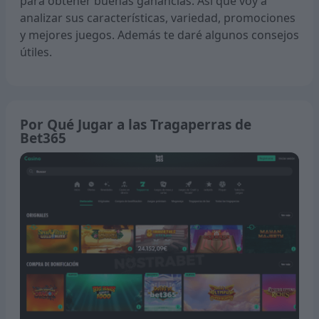
para obtener buenas ganancias. Así que voy a
analizar sus características, variedad, promociones
y mejores juegos. Además te daré algunos consejos
útiles.
Por Qué Jugar a las Tragaperras de
Bet365