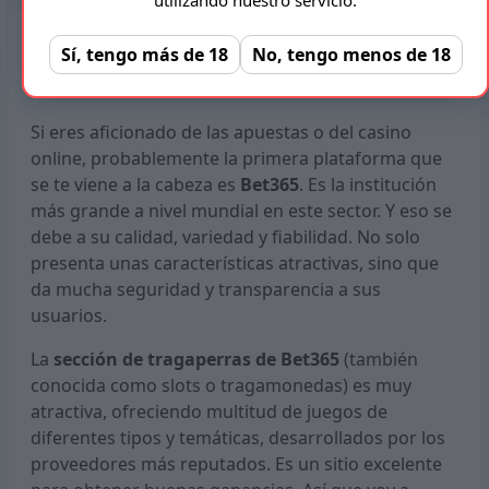
Sí, tengo más de 18
No, tengo menos de 18
Robert Kovachev
6 min de
lectura
Última actualización: 10.07.2025
Si eres aficionado de las apuestas o del casino
online, probablemente la primera plataforma que
se te viene a la cabeza es
Bet365
. Es la institución
más grande a nivel mundial en este sector. Y eso se
debe a su calidad, variedad y fiabilidad. No solo
presenta unas características atractivas, sino que
da mucha seguridad y transparencia a sus
usuarios.
La
sección de tragaperras de Bet365
(también
conocida como slots o tragamonedas) es muy
atractiva, ofreciendo multitud de juegos de
diferentes tipos y temáticas, desarrollados por los
proveedores más reputados. Es un sitio excelente