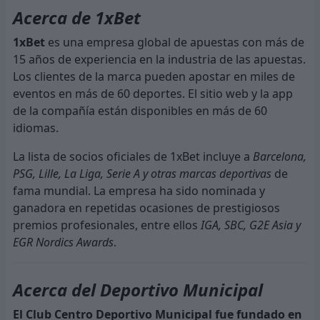
Acerca de 1xBet
1xBet
es una empresa global de apuestas con más de
15 años de experiencia en la industria de las apuestas.
Los clientes de la marca pueden apostar en miles de
eventos en más de 60 deportes. El sitio web y la app
de la compañía están disponibles en más de 60
idiomas.
La lista de socios oficiales de 1xBet incluye a
Barcelona,
PSG, Lille, La Liga, Serie A y otras marcas deportivas
de
fama mundial. La empresa ha sido nominada y
ganadora en repetidas ocasiones de prestigiosos
premios profesionales, entre ellos
IGA, SBC, G2E Asia y
EGR Nordics Awards
.
Acerca del Deportivo Municipal
El Club Centro Deportivo Municipal fue fundado en