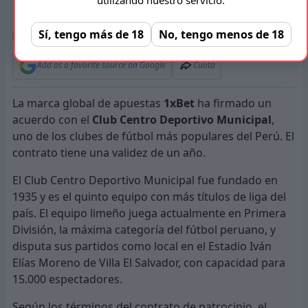
peruano Deportivo Municipal FC
Autor/a
Sí, tengo más de 18
No, tengo menos de 18
Kristiyan Kyulyunkov
0
09 marzo 2023
Add as a favorite source on Google
Cuota
La marca global de apuestas
1xBet
ha firmado un
acuerdo con el
Club Centro Deportivo Municipal
,
uno de los clubes de fútbol más populares del Perú. El
contrato tiene una validez de un año.
El Club Centro Deportivo Municipal fue fundado en
1935 y es el quinto equipo con más títulos de liga del
país. El equipo limeño juega actualmente en Primera
División, la máxima categoría del fútbol peruano, y
disputa sus partidos como local en el Estadio Iván
Elías Moreno de Villa El Salvador, con capacidad para
15.000 espectadores.
Según los términos del contrato de patrocinio, el