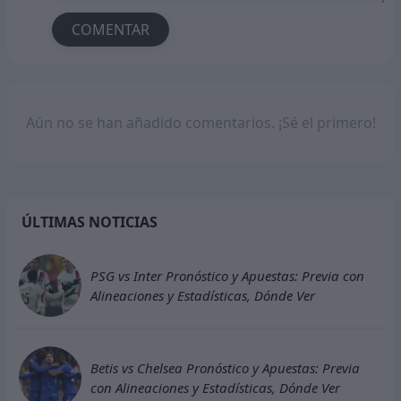
COMENTAR
Aún no se han añadido comentarios. ¡Sé el primero!
ÚLTIMAS NOTICIAS
PSG vs Inter Pronóstico y Apuestas: Previa con
Alineaciones y Estadísticas, Dónde Ver
Betis vs Chelsea Pronóstico y Apuestas: Previa
con Alineaciones y Estadísticas, Dónde Ver