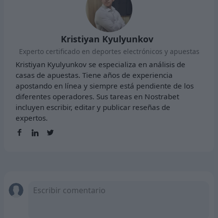
Kristiyan Kyulyunkov
Experto certificado en deportes electrónicos y apuestas
Kristiyan Kyulyunkov se especializa en análisis de
casas de apuestas. Tiene años de experiencia
apostando en línea y siempre está pendiente de los
diferentes operadores. Sus tareas en Nostrabet
incluyen escribir, editar y publicar reseñas de
expertos.