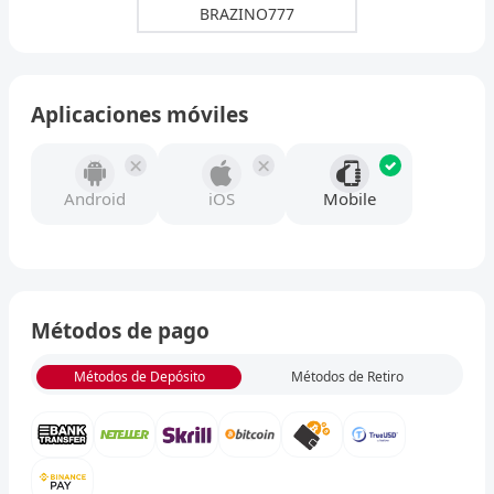
BRAZINO777
Aplicaciones móviles
Android
iOS
Mobile
Métodos de pago
Métodos de Depósito
Métodos de Retiro