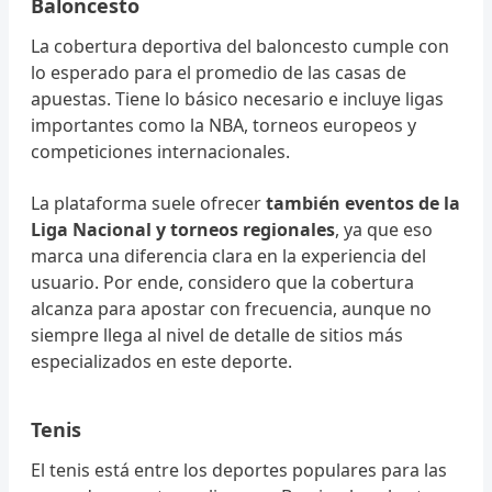
Baloncesto
La cobertura deportiva del baloncesto cumple con
lo esperado para el promedio de las casas de
apuestas. Tiene lo básico necesario e incluye ligas
importantes como la NBA, torneos europeos y
competiciones internacionales.
La plataforma suele ofrecer
también eventos de la
Liga Nacional y torneos regionales
, ya que eso
marca una diferencia clara en la experiencia del
usuario. Por ende, considero que la cobertura
alcanza para apostar con frecuencia, aunque no
siempre llega al nivel de detalle de sitios más
especializados en este deporte.
Tenis
El tenis está entre los deportes populares para las