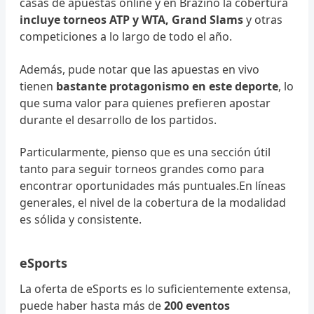
casas de apuestas online y en Brazino la cobertura
incluye torneos ATP y WTA, Grand Slams
y otras
competiciones a lo largo de todo el año.
Además, pude notar que las apuestas en vivo
tienen
bastante protagonismo en este deporte
, lo
que suma valor para quienes prefieren apostar
durante el desarrollo de los partidos.
Particularmente, pienso que es una sección útil
tanto para seguir torneos grandes como para
encontrar oportunidades más puntuales.En líneas
generales, el nivel de la cobertura de la modalidad
es sólida y consistente.
eSports
La oferta de eSports es lo suficientemente extensa,
puede haber hasta más de
200 eventos