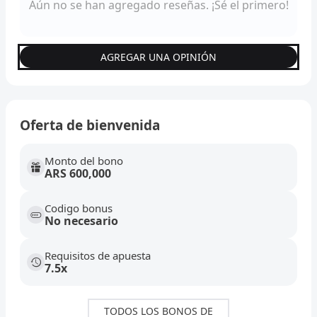
Aún no se han agregado reseñas. ¡Sé el primero!
AGREGAR UNA OPINIÓN
Oferta de bienvenida
Monto del bono
ARS 600,000
Codigo bonus
No necesario
Requisitos de apuesta
7.5x
TODOS LOS BONOS DE