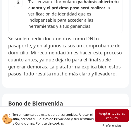
Tras enviar el formulario
ya habrás abierto tu
cuenta y el próximo paso será realizar
la
verificación de identidad que es
indispensable para acceder a las
herramientas y a tus ganancias.
Se suelen pedir documentos como DNI o
pasaporte, y en algunos casos un comprobante de
domicilio. Mi recomendación es hacer este proceso
cuanto antes, ya que dejarlo para el final suele
generar demoras. La plataforma explica bien estos
pasos, todo resulta mucho más claro y llevadero.
Bono de Bienvenida
Aceptar todas las
Ten en cuenta que este sitio utiliza cookies. Al usar el
cookies
sitio, aceptas su Política de Privacidad y sus Términos
y Condiciones.
Política de cookies
Preferencias