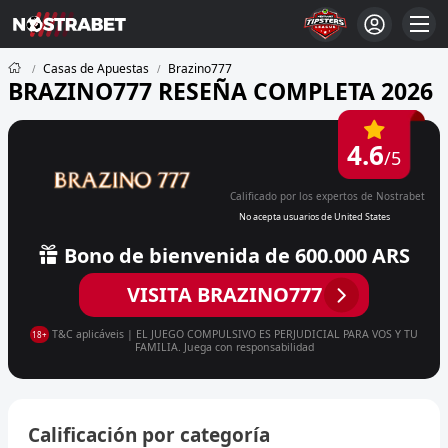
Casas de Apuestas
Brazino777
BRAZINO777 RESEÑA COMPLETA 2026
4.6
/5
Calificado por los expertos de Nostrabet
No acepta usuarios de United States
Bono de bienvenida de 600.000 ARS
VISITA BRAZINO777
T&C aplicáveis | EL JUEGO COMPULSIVO ES PERJUDICIAL PARA VOS Y TU
18+
FAMILIA. Juega con responsabilidad
Calificación por categoría