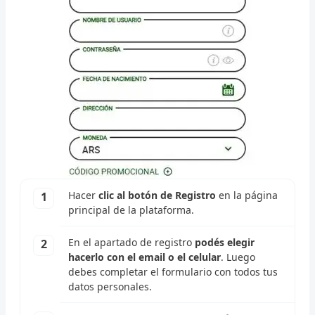
Hacer
clic al botón de Registro
en la página
principal de la plataforma.
En el apartado de registro
podés elegir
hacerlo con el email o el celular
. Luego
debes completar el formulario con todos tus
datos personales.