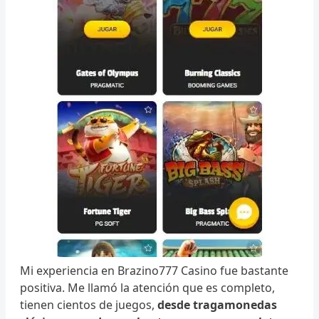
Mi experiencia en Brazino777 Casino fue bastante
positiva. Me llamó la atención que es completo,
tienen cientos de juegos,
desde tragamonedas