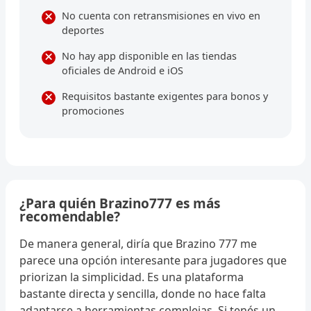
No cuenta con retransmisiones en vivo en
deportes
No hay app disponible en las tiendas
oficiales de Android e iOS
Requisitos bastante exigentes para bonos y
promociones
¿Para quién Brazino777 es más
recomendable?
De manera general, diría que Brazino 777 me
parece una opción interesante para jugadores que
priorizan la simplicidad. Es una plataforma
bastante directa y sencilla, donde no hace falta
adaptarse a herramientas complejas. Si tenés un