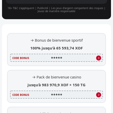
18+ T&C s'appliquent | Publicité | Les jeux d'argent comportent des risques |
Jouez de manière responsable
→ Bonus de bienvenue sportif
100% jusqu'à 65 593,74 XOF
*****
CODE BONUS
→ Pack de bienvenue casino
jusqu’à 983 970,9 XOF + 150 TG
*****
CODE BONUS