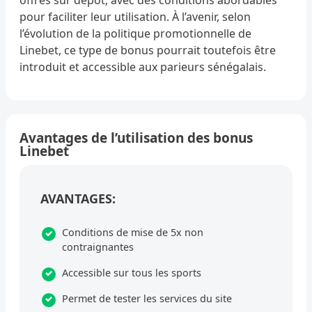
offres sur dépôt, avec des conditions abordables
pour faciliter leur utilisation. À l’avenir, selon
l’évolution de la politique promotionnelle de
Linebet, ce type de bonus pourrait toutefois être
introduit et accessible aux parieurs sénégalais.
Avantages de l’utilisation des bonus
Linebet
AVANTAGES:
Conditions de mise de 5x non
contraignantes
Accessible sur tous les sports
Permet de tester les services du site