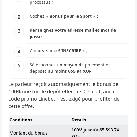
processus ;
Cochez
« Bonus pour le Sport »
;
Renseignez
votre adresse mail et mot de
passe
;
Cliquez sur
« S’INSCRIRE »
;
Sélectionnez un moyen de paiement et
déposez au moins
655,94 XOF
.
Le parieur reçoit automatiquement le bonus de
100% une fois le dépôt effectué. Cela dit, aucun
code promo Linebet n’est exigé pour profiter de
cette offre.
Conditions
Détails
100% jusqu’à 65 593,74
Montant du bonus
XOF