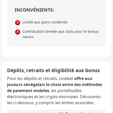
INCONVÉNIENTS:
Limité aux paris combinés
Contribution limitée aux slots pour le bonus
casino
Dépôts, retraits et éligibilité aux bonus
Pour les dépôts et retraits, Linebet
offre aux
joueurs sénégalais le choix entre des méthodes
de paiement mobiles
, les portefeuilles
électroniques et les crypto-monnaies. Découvrez-
les ci-dessous, y compris les limites associées.