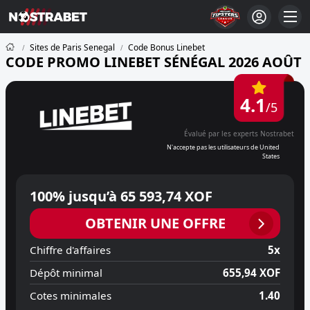
Sites de Paris Senegal
Code Bonus Linebet
CODE PROMO LINEBET SÉNÉGAL 2026 AOÛT
4.1
/5
Évalué par les experts Nostrabet
N'accepte pas les utilisateurs de United
States
100% jusqu’à 65 593,74 XOF
OBTENIR UNE OFFRE
Chiffre d'affaires
5x
Dépôt minimal
655,94 XOF
Cotes minimales
1.40