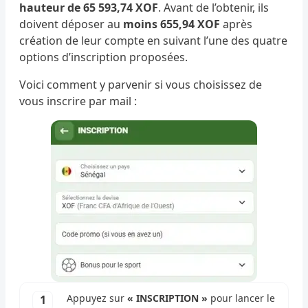
hauteur de 65 593,74 XOF
. Avant de l’obtenir, ils
doivent déposer au
moins 655,94 XOF
après
création de leur compte en suivant l’une des quatre
options d’inscription proposées.
Voici comment y parvenir si vous choisissez de
vous inscrire par mail :
Appuyez sur
« INSCRIPTION »
pour lancer le