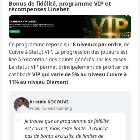
Bonus de fidélité, programme VIP et
récompenses Linebet
Ce programme repose sur
8 niveaux par ordre
, de
Cuivre à Statut VIP. La progression des joueurs est
liée à l’obtention des points générés par les mises.
Le statut VIP permet principalement de profiter de
cashback
VIP qui varie de 5% au niveau Cuivre à
11% au niveau Diamant
.
Aristide KOCOUVI
Auteur Expert iGaming
Je trouve que ce programme de fidélité
est correct, mais reste limité. Il n’inclut
pas de bonus exclusifs, de limites de