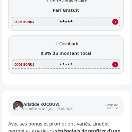
→ Votre anniversaire
Pari Gratuit
*****
CODE BONUS
→ Cashback
0,3% du montant total
*****
CODE BONUS
Aristide KOCOUVI
7 min de
lecture
Dernière mise à jour: 26.06.2026
Avec ses bonus et promotions variés, Linebet
permet aux parieurs
sénégalais de profiter d’une