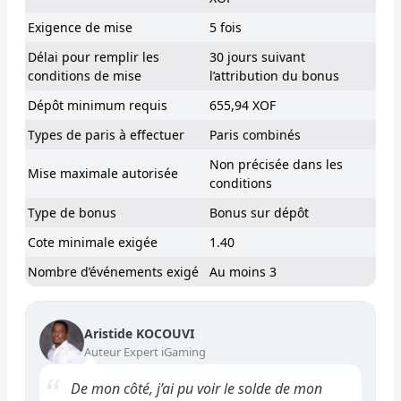
Exigence de mise
5 fois
Délai pour remplir les
30 jours suivant
conditions de mise
l’attribution du bonus
Dépôt minimum requis
655,94 XOF
Types de paris à effectuer
Paris combinés
Non précisée dans les
Mise maximale autorisée
conditions
Type de bonus
Bonus sur dépôt
Cote minimale exigée
1.40
Nombre d’événements exigé
Au moins 3
Aristide KOCOUVI
Auteur Expert iGaming
De mon côté, j’ai pu voir le solde de mon