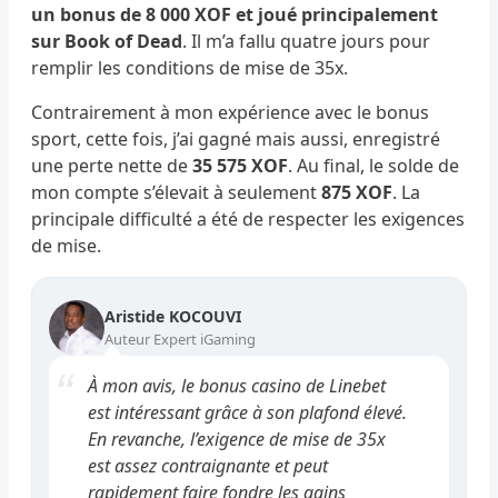
un bonus de 8 000 XOF et joué principalement
sur Book of Dead
. Il m’a fallu quatre jours pour
remplir les conditions de mise de 35x.
Contrairement à mon expérience avec le bonus
sport, cette fois, j’ai gagné mais aussi, enregistré
une perte nette de
35 575 XOF
. Au final, le solde de
mon compte s’élevait à seulement
875 XOF
. La
principale difficulté a été de respecter les exigences
de mise.
Aristide KOCOUVI
Auteur Expert iGaming
À mon avis, le bonus casino de Linebet
est intéressant grâce à son plafond élevé.
En revanche, l’exigence de mise de 35x
est assez contraignante et peut
rapidement faire fondre les gains