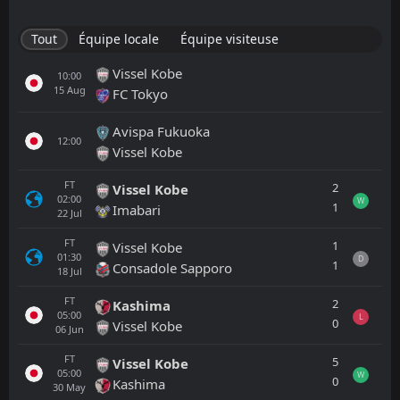
Tout
Équipe locale
Équipe visiteuse
Vissel Kobe
10:00
15
Aug
FC Tokyo
Avispa Fukuoka
12:00
Vissel Kobe
FT
2
Vissel Kobe
02:00
W
1
Imabari
22
Jul
FT
1
Vissel Kobe
01:30
D
1
Consadole Sapporo
18
Jul
FT
2
Kashima
05:00
L
0
Vissel Kobe
06
Jun
FT
5
Vissel Kobe
05:00
W
0
Kashima
30
May