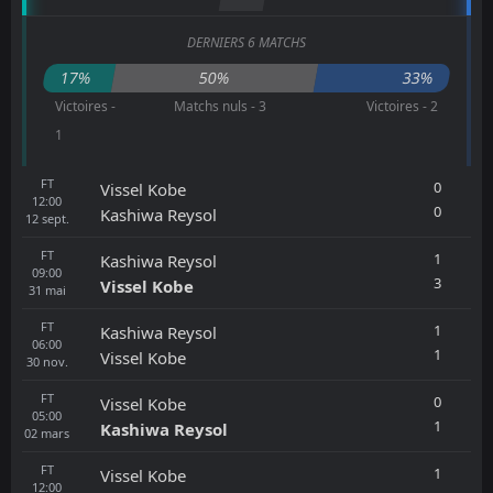
DERNIERS 6 MATCHS
17%
50%
33%
Victoires -
Matchs nuls - 3
Victoires - 2
1
FT
0
Vissel Kobe
12:00
0
Kashiwa Reysol
12
sept.
FT
1
Kashiwa Reysol
09:00
3
Vissel Kobe
31
mai
FT
1
Kashiwa Reysol
06:00
1
Vissel Kobe
30
nov.
FT
0
Vissel Kobe
05:00
1
Kashiwa Reysol
02
mars
FT
1
Vissel Kobe
12:00