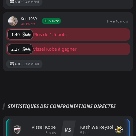
ADD COMMENT
Krisi1989
Suivre
Il y a 10 mois
-40 Points
Plus de 1.5 buts
1.40
Vissel Kobe à gagner
2.27
ADD COMMENT
STATISTIQUES DES CONFRONTATIONS DIRECTES
Vissel Kobe
Kashiwa Reysol
VS
5 buts
5 buts