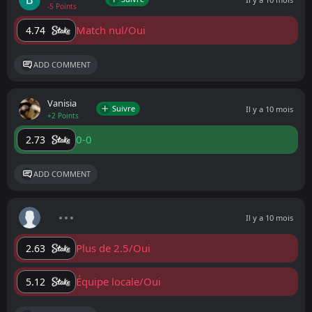
-5 Points
Match nul/Oui
4.74
ADD COMMENT
Vanisia
Suivre
Il y a 10 mois
+2 Points
0-0
2.73
ADD COMMENT
Il y a 10 mois
Plus de 2.5/Oui
2.63
Équipe locale/Oui
5.12