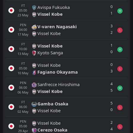
FT
0
Avispa Fukuoka
05:00
W
1
Vissel Kobe
23
May
PEN
3
V-varen Nagasaki
04:00
L
2
Vissel Kobe
17
May
FT
1
Vissel Kobe
10:00
W
0
Kyoto Sanga
13
May
FT
0
Vissel Kobe
05:00
L
3
Fagiano Okayama
10
May
PEN
4
Sanfrecce Hiroshima
06:00
W
5
Vissel Kobe
06
May
FT
5
Gamba Osaka
06:00
L
0
Vissel Kobe
02
May
PEN
2
Vissel Kobe
05:00
L
4
Cerezo Osaka
29
Apr