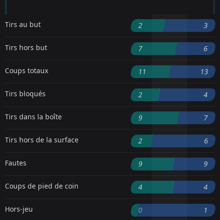
Tirs au but
2
3
Tirs hors but
7
6
Coups totaux
11
13
Tirs bloqués
2
4
Tirs dans la boîte
9
7
Tirs hors de la surface
2
6
Fautes
9
9
Coups de pied de coin
4
4
Hors-jeu
0
1