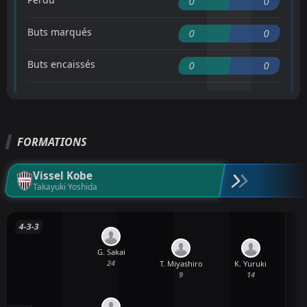
0
0
Buts marqués
0
0
Buts encaissés
0
0
FORMATIONS
Vissel Kobe
Takayuki Yoshida
4-3-3
G. Sakai
24
T. Miyashiro
K. Yuruki
9
14