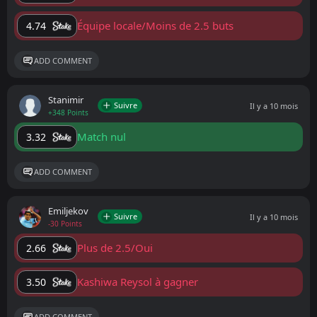
Équipe locale/Moins de 2.5 buts
4.74
ADD COMMENT
Stanimir
Suivre
Il y a 10 mois
+348 Points
Match nul
3.32
ADD COMMENT
Emiljekov
Suivre
Il y a 10 mois
-30 Points
Plus de 2.5/Oui
2.66
Kashiwa Reysol à gagner
3.50
ADD COMMENT