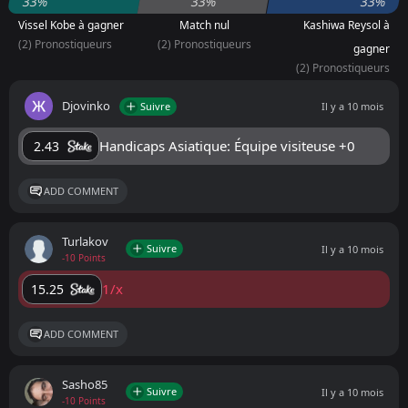
33%
33%
33%
Vissel Kobe à gagner
Match nul
Kashiwa Reysol à
(2) Pronostiqueurs
(2) Pronostiqueurs
gagner
(2) Pronostiqueurs
Djovinko
Suivre
Il y a 10 mois
Handicaps Asiatique: Équipe visiteuse +0
2.43
ADD COMMENT
Turlakov
Suivre
Il y a 10 mois
-10 Points
1/x
15.25
ADD COMMENT
Sasho85
Suivre
Il y a 10 mois
-10 Points