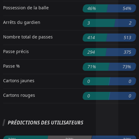
Possession de la balle
46%
54%
Arrêts du gardien
3
2
Nombre total de passes
414
513
Passe précis
294
375
Passe %
71%
73%
Cartons jaunes
0
0
Cartons rouges
0
0
PRÉDICTIONS DES UTILISATEURS