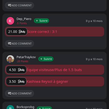
ADD COMMENT
Dep_Piero
Suivre
Il y a 10 mois
-5 Points
Score correct : 3:1
21.00
ADD COMMENT
PetarTraykov
Suivre
Il y a 10 mois
-20 Points
Équipe visiteuse/Plus de 1.5 buts
4.50
Kashiwa Reysol à gagner
3.50
ADD COMMENT
Borkoprobg
Suivre
Il y a 10 mois