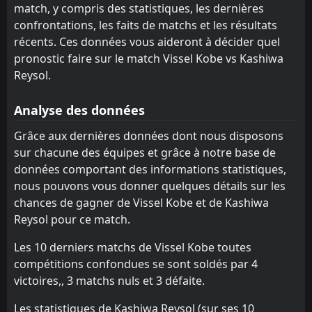
match, y compris des statistiques, les dernières
Sanfrecce Hiroshima
Sanfrecce Hiroshima
confrontations, les faits de matchs et les résultats
14
14
0
0
0
0
0
0
0
0
0
0
récents. Ces données vous aideront à décider quel
Vissel Kobe
Vissel Kobe
13
13
0
0
0
0
0
0
0
0
0
0
pronostic faire sur le match Vissel Kobe vs Kashiwa
Reysol.
JEF United Chiba
Kashiwa Reysol
12
11
0
0
0
0
0
0
0
0
0
0
Kashiwa Reysol
Gamba Osaka
11
2
0
0
0
0
0
0
0
0
0
0
Analyse des données
Kawasaki Frontale
Kawasaki Frontale
10
10
0
0
0
0
0
0
0
0
0
0
Grâce aux dernières données dont nous disposons
sur chacune des équipes et grâce à notre base de
Shimizu S-pulse
Shimizu S-pulse
9
9
0
0
0
0
0
0
0
0
0
0
données comportant des informations statistiques,
Nagoya Grampus
Nagoya Grampus
8
8
0
0
0
0
0
0
0
0
0
0
nous pouvons vous donner quelques détails sur les
chances de gagner de Vissel Kobe et de Kashiwa
Kyoto Sanga
Kyoto Sanga
7
7
0
0
0
0
0
0
0
0
0
0
Reysol pour ce match.
Tokyo Verdy
Tokyo Verdy
6
6
0
0
0
0
0
0
0
0
0
0
Les 10 derniers matchs de Vissel Kobe toutes
Cerezo Osaka
Cerezo Osaka
5
5
0
0
0
0
0
0
0
0
0
0
compétitions confondues se sont soldés par 4
victoires,, 3 matchs nuls et 3 défaite.
Avispa Fukuoka
Avispa Fukuoka
4
4
0
0
0
0
0
0
0
0
0
0
Les statistiques de Kashiwa Reysol (sur ses 10