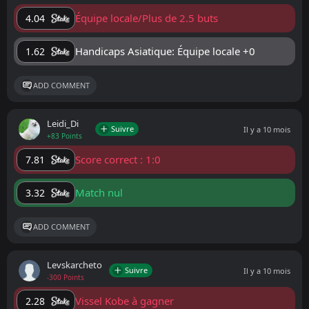
Équipe locale/Plus de 2.5 buts
4.04
Handicaps Asiatique: Équipe locale +0
1.62
ADD COMMENT
Leidi_Di
Suivre
Il y a 10 mois
+83 Points
Score correct : 1:0
7.81
Match nul
3.32
ADD COMMENT
Levskarcheto
Suivre
Il y a 10 mois
-300 Points
Vissel Kobe à gagner
2.28