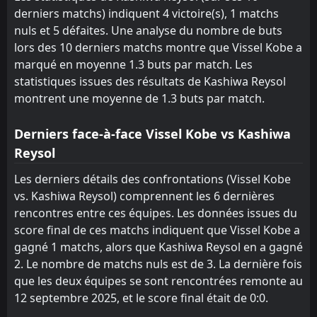
Mito Hollyhock
Mito Hollyhock
3
3
0
0
0
0
0
0
0
0
0
0
derniers matchs) indiquent 4 victoire(s), 1 matchs
nuls et 5 défaites. Une analyse du nombre de buts
Urawa
Urawa
20
20
0
1
0
0
0
0
0
1
0
0
lors des 10 derniers matchs montre que Vissel Kobe a
marqué en moyenne 1.3 buts par match. Les
statistiques issues des résultats de Kashiwa Reysol
montrent une moyenne de 1.3 buts par match.
Derniers face-à-face Vissel Kobe vs Kashiwa
Reysol
Les derniers détails des confrontations (Vissel Kobe
vs. Kashiwa Reysol) comprennent les 6 dernières
rencontres entre ces équipes. Les données issues du
score final de ces matchs indiquent que Vissel Kobe a
gagné 1 matchs, alors que Kashiwa Reysol en a gagné
2. Le nombre de matchs nuls est de 3. La dernière fois
que les deux équipes se sont rencontrées remonte au
12 septembre 2025, et le score final était de 0:0.