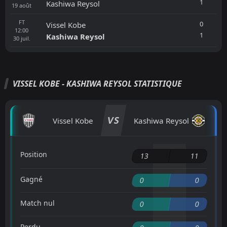
1
Kashiwa Reysol
19
août
FT
0
Vissel Kobe
12:00
1
Kashiwa Reysol
30
juil.
VISSEL KOBE - KASHIWA REYSOL STATISTIQUE
VS
Vissel Kobe
Kashiwa Reysol
Position
13
11
Gagné
0
0
Match nul
0
0
Perdu