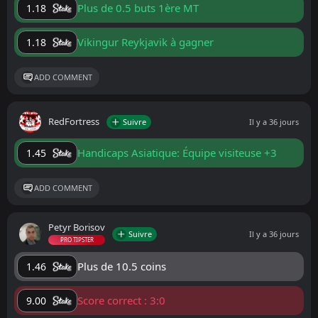
Plus de 0.5 buts 1ère MT
1.18
Vikingur Reykjavik à gagner
1.18
ADD COMMENT
RedFortress
Suivre
Il y a 36 jours
Handicaps Asiatique: Équipe visiteuse +3
1.45
ADD COMMENT
Petyr Borisov
Suivre
Il y a 36 jours
PRO TIPSTER
Plus de 10.5 coins
1.46
Score correct : 3:0
9.00