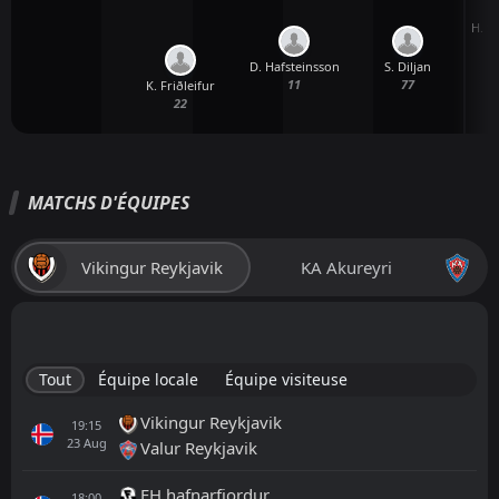
H. S
D. Hafsteinsson
S. Diljan
11
77
K. Friðleifur
22
MATCHS D'ÉQUIPES
Vikingur Reykjavik
KA Akureyri
Tout
Équipe locale
Équipe visiteuse
Vikingur Reykjavik
19:15
23
Aug
Valur Reykjavik
FH hafnarfjordur
18:00