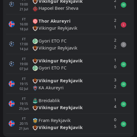
2
Vikingur Reykjavik
19:00
W
1
Hapoel Beer Sheva
21
Jul
FT
2
Thor Akureyri
16:00
L
1
Vikingur Reykjavik
18
Jul
FT
2
Gyori ETO FC
17:00
D
2
Vikingur Reykjavik
14
Jul
FT
1
Vikingur Reykjavik
19:00
W
0
Gyori ETO FC
07
Jul
FT
3
Vikingur Reykjavik
19:15
W
2
KA Akureyri
02
Jul
FT
1
Breidablik
19:15
W
4
Vikingur Reykjavik
25
Jun
FT
0
Fram Reykjavik
20:15
W
5
Vikingur Reykjavik
21
Jun