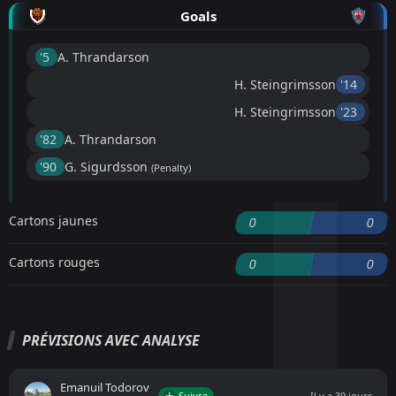
Goals
'5 ︎
A. Thrandarson
H. Steingrimsson
'14 ︎
H. Steingrimsson
'23 ︎
'82 ︎
A. Thrandarson
'90 ︎
G. Sigurdsson
(Penalty)
Cartons jaunes
0
0
Cartons rouges
0
0
PRÉVISIONS AVEC ANALYSE
Emanuil Todorov
Suivre
Il y a 39 jours