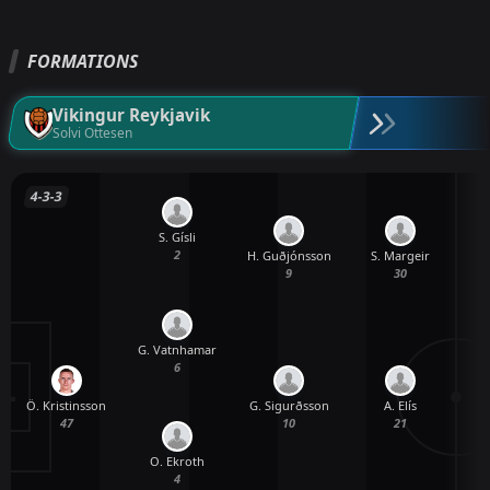
FORMATIONS
Vikingur Reykjavik
Solvi Ottesen
4-3-3
S. Gísli
2
H. Guðjónsson
S. Margeir
9
30
G. Vatnhamar
6
Ö. Kristinsson
G. Sigurðsson
A. Elís
47
10
21
O. Ekroth
4