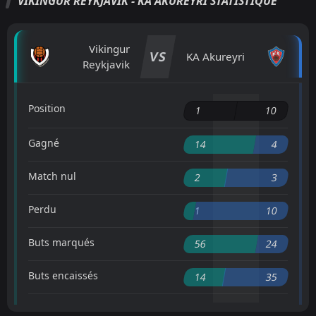
VIKINGUR REYKJAVIK - KA AKUREYRI STATISTIQUE
Vikingur
VS
KA Akureyri
Reykjavik
Position
1
10
Gagné
14
4
Match nul
2
3
Perdu
1
10
Buts marqués
56
24
Buts encaissés
14
35