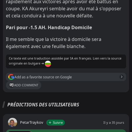
rapidement aux victoires après avoir été battus en
coupe. KA Akureyri semble avoir du mal à s'opposer
et cela conduira à une nouvelle défaite.
Pari pour -1.5 AH. Handicap Domicile
Il me semble que la victoire à domicile sera
également avec une feuille blanche.
Ce texte est une traduction assistée par IA en français. Lien vers la source
originale en bulgare ➔
Add as a favorite source on Google
ADD COMMENT
PRÉDICTIONS DES UTILISATEURS
PetarTraykov
Suivre
Il y a 35 jours