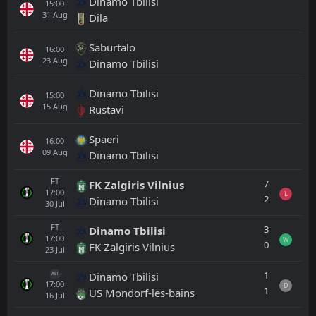
Dinamo Tbilisi
15:00
31
Aug
Dila
Saburtalo
16:00
23
Aug
Dinamo Tbilisi
Dinamo Tbilisi
15:00
15
Aug
Rustavi
Spaeri
16:00
09
Aug
Dinamo Tbilisi
FT
7
FK Zalgiris Vilnius
17:00
L
2
Dinamo Tbilisi
30
Jul
FT
3
Dinamo Tbilisi
17:00
W
0
FK Zalgiris Vilnius
23
Jul
1
Dinamo Tbilisi
AET
17:00
D
1
US Mondorf-les-bains
16
Jul