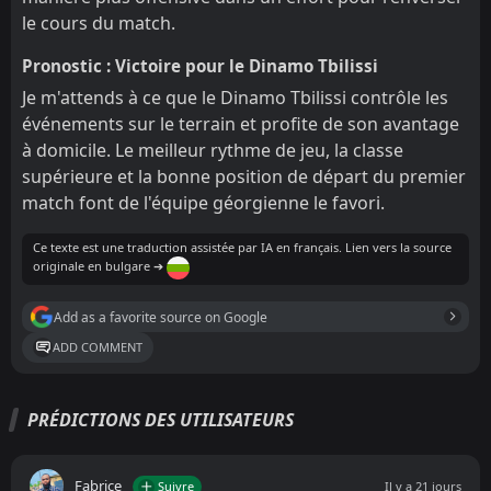
le cours du match.
Pronostic : Victoire pour le Dinamo Tbilissi
Je m'attends à ce que le Dinamo Tbilissi contrôle les
événements sur le terrain et profite de son avantage
à domicile. Le meilleur rythme de jeu, la classe
supérieure et la bonne position de départ du premier
match font de l'équipe géorgienne le favori.
Ce texte est une traduction assistée par IA en français. Lien vers la source
originale en bulgare ➔
Add as a favorite source on Google
ADD COMMENT
PRÉDICTIONS DES UTILISATEURS
Fabrice
Suivre
Il y a 21 jours