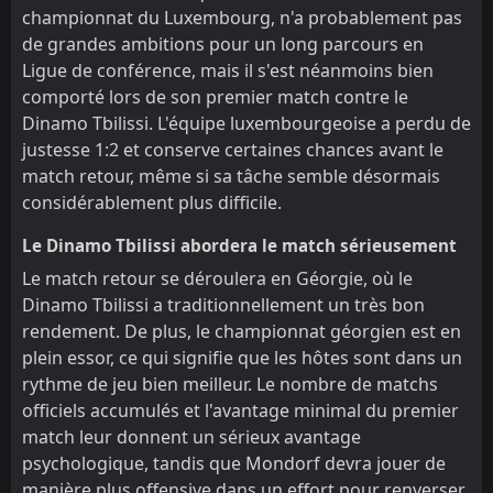
championnat du Luxembourg, n'a probablement pas
de grandes ambitions pour un long parcours en
Ligue de conférence, mais il s'est néanmoins bien
comporté lors de son premier match contre le
Dinamo Tbilissi. L'équipe luxembourgeoise a perdu de
justesse 1:2 et conserve certaines chances avant le
match retour, même si sa tâche semble désormais
considérablement plus difficile.
Le Dinamo Tbilissi abordera le match sérieusement
Le match retour se déroulera en Géorgie, où le
Dinamo Tbilissi a traditionnellement un très bon
rendement. De plus, le championnat géorgien est en
plein essor, ce qui signifie que les hôtes sont dans un
rythme de jeu bien meilleur. Le nombre de matchs
officiels accumulés et l'avantage minimal du premier
match leur donnent un sérieux avantage
psychologique, tandis que Mondorf devra jouer de
manière plus offensive dans un effort pour renverser