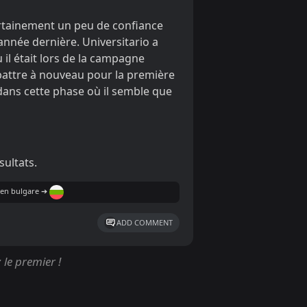
certainement un peu de confiance
'année dernière. Universitario a
il était lors de la campagne
 battre à nouveau pour la première
 dans cette phase où il semble que
sultats.
le en bulgare ➔
ADD COMMENT
 le premier !