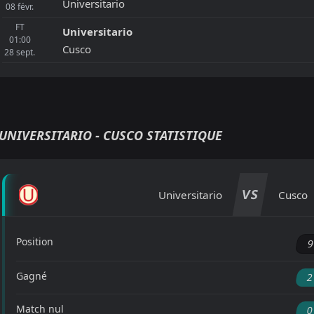
Universitario
08
févr.
FT
Universitario
01:00
Cusco
28
sept.
UNIVERSITARIO - CUSCO STATISTIQUE
VS
Universitario
Cusco
Position
Gagné
2
Match nul
0