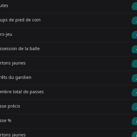
utes
ups de pied de coin
rs-jeu
ssession de la balle
rtons jaunes
rêts du gardien
mbre total de passes
sse précis
sse %
rtons jaunes