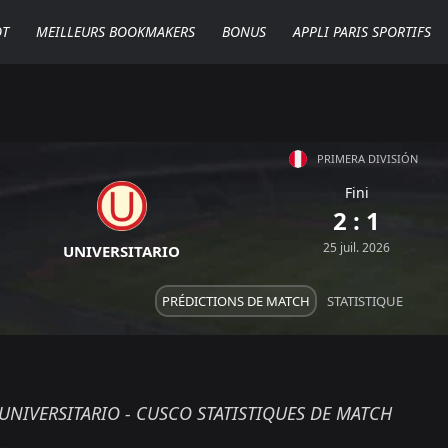
OT
MEILLEURS BOOKMAKERS
BONUS
APPLI PARIS SPORTIFS
PRIMERA DIVISIÓN
Fini
W
L
2 : 1
W
W
L
25 juil. 2026
UNIVERSITARIO
PRÉDICTIONS DE MATCH
STATISTIQUE
UNIVERSITARIO - CUSCO STATISTIQUES DE MATCH