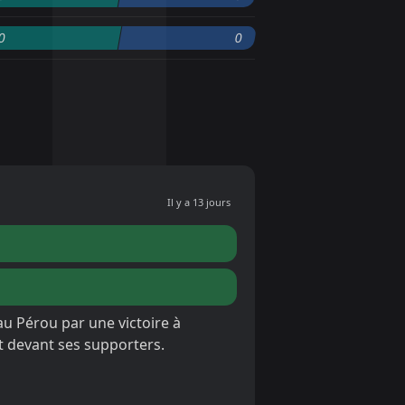
0
0
Il y a 13 jours
au Pérou par une victoire à
it devant ses supporters.