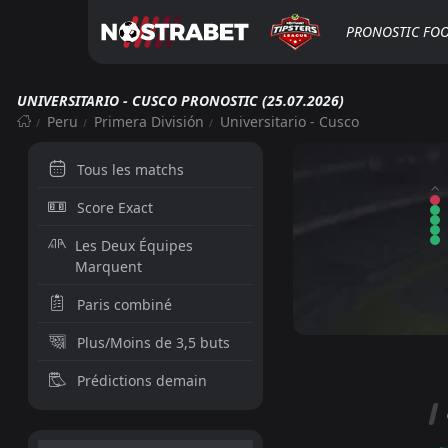
PRONOSTIC FO
UNIVERSITARIO - CUSCO PRONOSTIC (25.07.2026)
Peru
Primera División
Universitario - Cusco
Tous les matchs
Score Exact
Les Deux Équipes
Marquent
Paris combiné
Plus/Moins de 3,5 buts
Prédictions demain