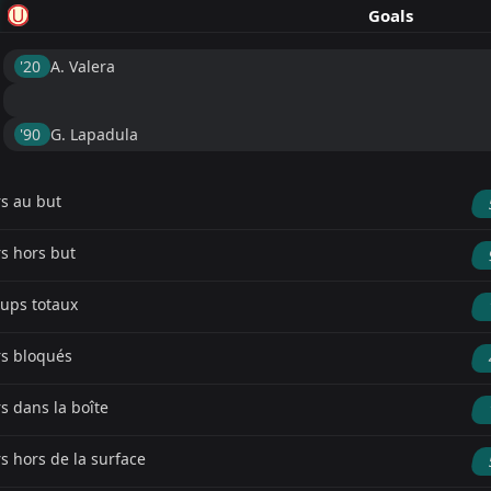
Goals
'20 ︎
A. Valera
'90 ︎
G. Lapadula
rs au but
rs hors but
ups totaux
rs bloqués
rs dans la boîte
rs hors de la surface