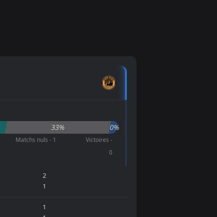
33%
0%
Matchs nuls - 1
Victoires -
0
2
1
1