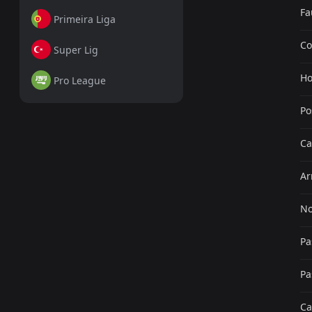
Fa
Primeira Liga
Co
Super Lig
Ho
Pro League
Po
Ca
Ar
No
Pa
Pa
Ca