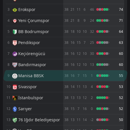
13:00
W
3
Ümraniyespor
25
Apr
Erokspor
3
38
21
11
6
46
74
FT
1
Ümraniyespor
Yeni Çorumspor
4
38
21
8
9
24
71
13:00
L
2
Van BB
19
Apr
BB Bodrumspor
5
38
18
10
10
32
64
FT
2
Amed
17:00
D
Pendikspor
6
38
16
15
7
25
63
2
Ümraniyespor
13
Apr
Keçiörengücü
7
38
16
12
10
30
60
FT
2
Ümraniyespor
17:00
W
0
Sakaryaspor
08
Bandırmaspor
Apr
8
38
16
12
10
13
60
FT
1
BB Bodrumspor
Manisa BBSK
9
38
16
7
15
1
55
17:00
L
0
Ümraniyespor
03
Apr
Sivasspor
10
38
14
11
13
4
53
FT
0
Ümraniyespor
İstanbulspor
16:00
11
38
13
13
12
2
52
D
0
Pendikspor
21
Mar
Sarıyer
12
38
15
7
16
0
52
FT
1
Sivasspor
10:30
L
0
Ümraniyespor
76 Iğdır Belediyespor
13
38
13
11
14
-2
50
15
Mar