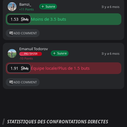
Bamzi_
Suivre
Il y a 6 mois
+11 Points
Moins de 3.5 buts
1.53
ADD COMMENT
Emanuil Todorov
Suivre
Il y a 6 mois
PRO TIPSTER
-10 Points
Équipe locale/Plus de 1.5 buts
1.91
ADD COMMENT
STATISTIQUES DES CONFRONTATIONS DIRECTES