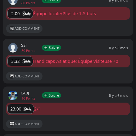
Il y a 6 mois
-50 Points
Équipe locale/Plus de 1.5 buts
2.00
ADD COMMENT
Gal
Suivre
Il y a 6 mois
-80 Points
Handicaps Asiatique: Équipe visiteuse +0
3.32
ADD COMMENT
CABJ
Suivre
Il y a 6 mois
-10 Points
2/1
23.00
ADD COMMENT