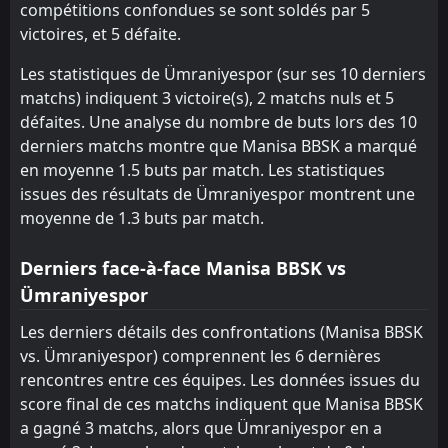
Sakaryaspor
Boluspor
15
18
19
19
6
4
4
5
10
9
22
17
compétitions confondues se sont soldés par 5
victoires, et 5 défaite.
Serik Belediyespor
Sakaryaspor
17
18
19
19
6
2
1
6
12
11
19
12
Les statistiques de Ümraniyespor (sur ses 10 derniers
Hatayspor
Hatayspor
19
19
19
19
2
0
5
3
12
16
11
3
matchs) indiquent 3 victoire(s), 2 matchs nuls et 5
défaites. Une analyse du nombre de buts lors des 10
Adana Demirspor
Adana Demirspor
20
20
19
19
1
0
2
1
16
18
5
1
derniers matchs montre que Manisa BBSK a marqué
en moyenne 1.5 buts par match. Les statistiques
issues des résultats de Ümraniyespor montrent une
moyenne de 1.3 buts par match.
Derniers face-à-face Manisa BBSK vs
Ümraniyespor
Les derniers détails des confrontations (Manisa BBSK
vs. Ümraniyespor) comprennent les 6 dernières
rencontres entre ces équipes. Les données issues du
score final de ces matchs indiquent que Manisa BBSK
a gagné 3 matchs, alors que Ümraniyespor en a