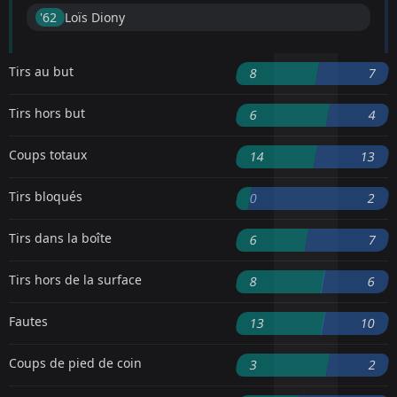
'62 ︎
Loïs Diony
Tirs au but
8
7
Tirs hors but
6
4
Coups totaux
14
13
Tirs bloqués
0
2
Tirs dans la boîte
6
7
Tirs hors de la surface
8
6
Fautes
13
10
Coups de pied de coin
3
2