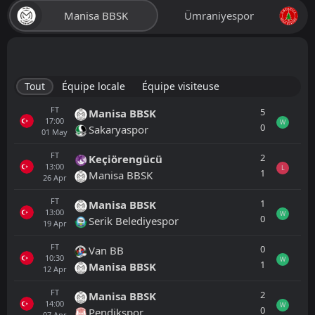
Manisa BBSK
Ümraniyespor
Tout
Équipe locale
Équipe visiteuse
FT
5
Manisa BBSK
17:00
W
0
Sakaryaspor
01
May
FT
2
Keçiörengücü
13:00
L
1
Manisa BBSK
26
Apr
FT
1
Manisa BBSK
13:00
W
0
Serik Belediyespor
19
Apr
FT
0
Van BB
10:30
W
1
Manisa BBSK
12
Apr
FT
2
Manisa BBSK
14:00
W
0
Pendikspor
07
Apr