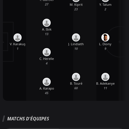
27
M. Kiprit
Y. Talum
B
23
2
A. Ibik
13
V. Karakuş
J. Lindseth
L. Diony
1
10
9
C. Herelle
4
B. Touré
B. Adekanye
60
11
A. Karapo
45
MATCHS D'ÉQUIPES