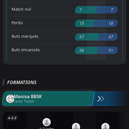
Match nul
7
7
Perdu
15
18
Buts marqués
57
47
Buts encaissés
56
51
FORMATIONS
Manisa BBSK
Taner Taşkın
4-3-3
Y. Güreler