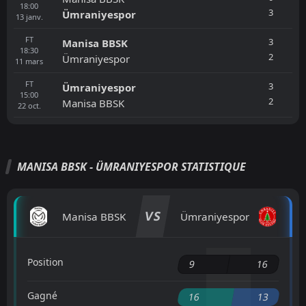
18:00
3
Ümraniyespor
13
janv.
FT
3
Manisa BBSK
18:30
2
Ümraniyespor
11
mars
FT
3
Ümraniyespor
15:00
2
Manisa BBSK
22
oct.
MANISA BBSK - ÜMRANIYESPOR STATISTIQUE
VS
Manisa BBSK
Ümraniyespor
Position
9
16
Gagné
16
13