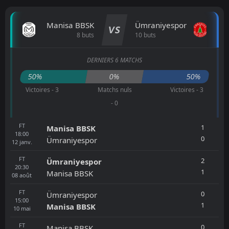
Manisa BBSK
Ümraniyespor
VS
8 buts
10 buts
DERNIERS 6 MATCHS
50%
0%
50%
Victoires - 3
Matchs nuls
Victoires - 3
- 0
FT
1
Manisa BBSK
18:00
0
Ümraniyespor
12
janv.
FT
2
Ümraniyespor
20:30
1
Manisa BBSK
08
août
FT
0
Ümraniyespor
15:00
1
Manisa BBSK
10
mai
FT
0
Manisa BBSK