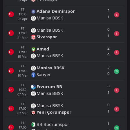
FT
2
Adana Demirspor
11:30
L
1
Manisa BBSK
03
Apr
FT
0
Manisa BBSK
13:00
L
1
Sivasspor
21
Mar
FT
2
Amed
17:00
L
0
Manisa BBSK
15
Mar
FT
3
Manisa BBSK
17:00
W
0
Sarıyer
10
Mar
FT
8
Erzurum BB
10:30
L
1
Manisa BBSK
07
Mar
FT
0
Manisa BBSK
17:00
L
1
Yeni Çorumspor
02
Mar
FT
1
BB Bodrumspor
17:00
W