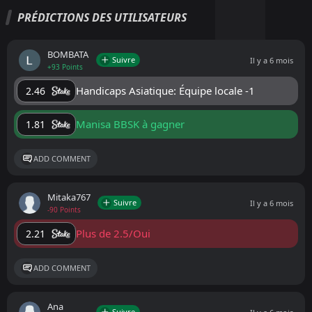
PRÉDICTIONS DES UTILISATEURS
BOMBATA
Suivre
Il y a 6 mois
+93 Points
Handicaps Asiatique: Équipe locale -1
2.46
Manisa BBSK à gagner
1.81
ADD COMMENT
Mitaka767
Suivre
Il y a 6 mois
-90 Points
Plus de 2.5/Oui
2.21
ADD COMMENT
Ana
Suivre