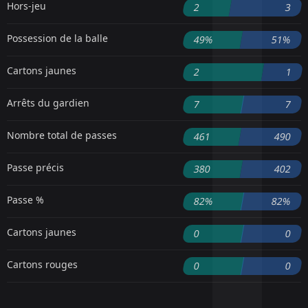
Hors-jeu
2
3
Possession de la balle
49%
51%
Cartons jaunes
2
1
Arrêts du gardien
7
7
Nombre total de passes
461
490
Passe précis
380
402
Passe %
82%
82%
Cartons jaunes
0
0
Cartons rouges
0
0