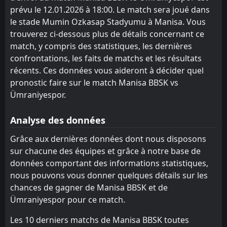
prévu le 12.01.2026 à 18:00. Le match sera joué dans
BB Bodrumspor
Pendikspor
5
6
19
19
11
6
4
9
4
4
37
27
le stade Mumin Ozkasap Stadyumu à Manisa. Vous
trouverez ci-dessous plus de détails concernant ce
Pendikspor
BB Bodrumspor
6
5
19
19
10
7
6
6
3
6
36
27
match, y compris des statistiques, les dernières
Manisa BBSK
Keçiörengücü
confrontations, les faits de matchs et les résultats
9
7
19
19
11
7
3
5
5
7
36
26
récents. Ces données vous aideront à décider quel
Keçiörengücü
76 Iğdır Belediyespor
13
7
19
19
9
7
7
3
3
9
34
24
pronostic faire sur le match Manisa BBSK vs
Ümraniyespor.
Sarıyer
Bandırmaspor
12
8
19
19
10
5
3
7
6
7
33
22
Sivasspor
Sivasspor
10
10
19
19
8
6
7
4
4
9
31
22
Analyse des données
Boluspor
Van BB
15
14
19
19
10
5
1
6
8
8
31
21
Grâce aux dernières données dont nous disposons
sur chacune des équipes et grâce à notre base de
Ümraniyespor
Serik Belediyespor
16
17
19
19
8
5
4
5
7
9
28
20
données comportant des informations statistiques,
Van BB
Manisa BBSK
14
9
19
19
8
5
4
4
10
7
28
19
nous pouvons vous donner quelques détails sur les
chances de gagner de Manisa BBSK et de
76 Iğdır Belediyespor
Sarıyer
13
12
19
19
6
5
8
4
10
5
26
19
Ümraniyespor pour ce match.
İstanbulspor
Ümraniyespor
11
16
19
19
6
5
7
3
11
6
25
18
Les 10 derniers matchs de Manisa BBSK toutes