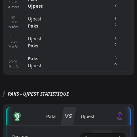
15:30
2
Ujpest
31
mars
1
Ujpest
AET
19:00
2
Paks
29
févr.
FT
1
Ujpest
12:45
2
Paks
03
déc.
FT
3
Paks
20:00
0
Ujpest
19
août
PAKS - UJPEST STATISTIQUE
VS
Paks
Ujpest
Position