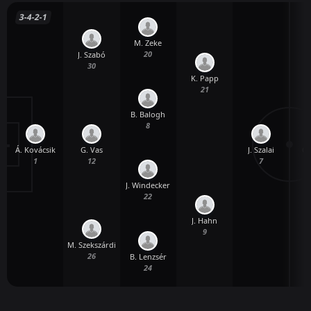
3-4-2-1
M. Zeke
20
J. Szabó
30
K. Papp
21
B. Balogh
8
Á. Kovácsik
J. Szalai
G.
G. Vas
1
7
12
J. Windecker
22
J. Hahn
9
M. Szekszárdi
26
B. Lenzsér
24