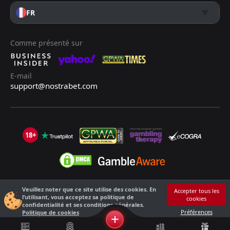
FR
Comme présenté sur
E-mail
support@nostrabet.com
18+
Veuillez noter que ce site utilise des cookies. En
©2013 - 2026 Nostrabet.com - Tous les droits sont réservés. Ce site n'est
Accepter tous les
l’utilisant, vous acceptez sa politique de
cookies
pas adapté aux moins de 18 ans !
confidentialité et ses conditions générales.
18+ S'il vous plaît, jouez de manière responsable !
Préférences
Politique de cookies
+