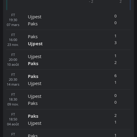
- 2
2
FT
0
Ujpest
19:30
0
Paks
07
mars
FT
1
Paks
16:00
3
Ujpest
23
nov.
FT
1
Ujpest
20:00
2
Paks
10
août
FT
6
Paks
20:30
1
Ujpest
14
mars
FT
0
Ujpest
18:30
0
Paks
09
nov.
FT
2
Paks
18:50
1
Ujpest
04
août
FT
1
Paks