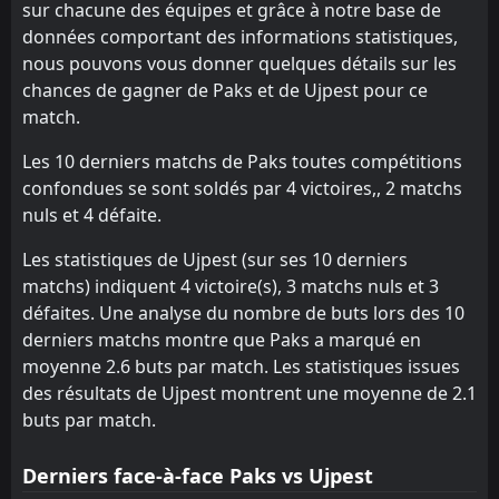
sur chacune des équipes et grâce à notre base de
Debreceni VSC
Debreceni VSC
12
12
1
1
0
0
0
0
1
1
0
0
données comportant des informations statistiques,
nous pouvons vous donner quelques détails sur les
chances de gagner de Paks et de Ujpest pour ce
match.
Les 10 derniers matchs de Paks toutes compétitions
confondues se sont soldés par 4 victoires,, 2 matchs
nuls et 4 défaite.
Les statistiques de Ujpest (sur ses 10 derniers
matchs) indiquent 4 victoire(s), 3 matchs nuls et 3
défaites. Une analyse du nombre de buts lors des 10
derniers matchs montre que Paks a marqué en
moyenne 2.6 buts par match. Les statistiques issues
des résultats de Ujpest montrent une moyenne de 2.1
buts par match.
Derniers face-à-face Paks vs Ujpest