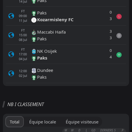
Paks
14
Jul
FT
0
Paks
09:00
L
3
Kozarmisleny FC
11
Jul
FT
3
Maccabi Haifa
15:00
D
3
Paks
08
Jul
FT
0
NK Osijek
17:00
W
4
Paks
04
Jul
Dundee
12:00
02
Jul
Paks
Tout
Équipe locale
Équipe visiteuse
NB I CLASSEMENT
Paks
15:00
22
Aug
Ujpest
Total
Équipe locale
Équipe visiteuse
Ujpest
M
W
D
L
GD
DERNIERS 5
P
15:00