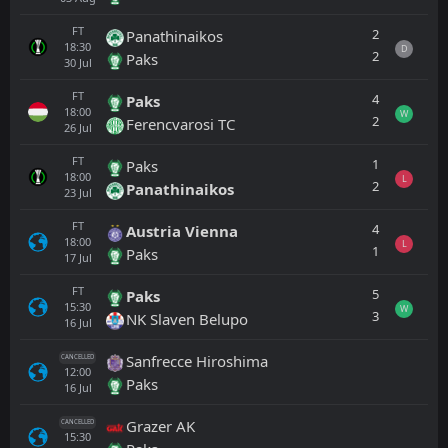
FT
2
Panathinaikos
18:30
D
2
Paks
30
Jul
FT
4
Paks
18:00
W
2
Ferencvarosi TC
26
Jul
FT
1
Paks
18:00
L
2
Panathinaikos
23
Jul
FT
4
Austria Vienna
18:00
L
1
Paks
17
Jul
FT
5
Paks
15:30
W
3
NK Slaven Belupo
16
Jul
Sanfrecce Hiroshima
CANCELLED
12:00
Paks
16
Jul
Grazer AK
CANCELLED
15:30