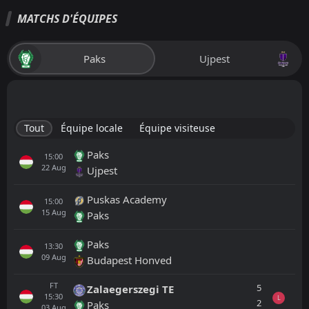
MATCHS D'ÉQUIPES
Paks
Ujpest
Tout
Équipe locale
Équipe visiteuse
Paks
15:00
22
Aug
Ujpest
Puskas Academy
15:00
15
Aug
Paks
Paks
13:30
09
Aug
Budapest Honved
FT
5
Zalaegerszegi TE
15:30
L
2
Paks
03
Aug