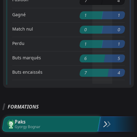
7
4
Gagné
1
1
Match nul
0
0
Perdu
1
1
Buts marqués
6
5
Buts encaissés
7
4
FORMATIONS
Paks
Gyorgy Bognar