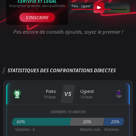
CERTIFIÉ ET LÉGAL
Inscription gratuite, sans publicités
Paks - Ujpest
!
S’INSCRIRE
Pas encore de conseils ajoutés, soyez le premier !
STATISTIQUES DES CONFRONTATIONS DIRECTES
Paks
Ujpest
VS
19 buts
10 buts
DERNIERS 10 MATCHS
60%
20%
20%
Victoires - 6
Matchs nuls
Victoires -