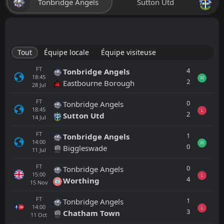
Tonbridge Angels
Sutton Utd
Tout
Équipe locale
Équipe visiteuse
FT
4
Tonbridge Angels
18:45
W
2
Eastbourne Borough
28
Jul
FT
0
Tonbridge Angels
18:45
L
2
Sutton Utd
14
Jul
FT
1
Tonbridge Angels
14:00
W
0
Biggleswade
11
Jul
FT
0
Tonbridge Angels
15:00
L
4
Worthing
15
Nov
FT
1
Tonbridge Angels
14:00
L
3
Chatham Town
11
Oct