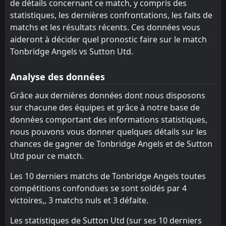
1
Folkestone Invicta
de détails concernant ce match, y compris des
28
Jul
statistiques, les dernières confrontations, les faits de
FT
2
Sutton Utd
matchs et les résultats récents. Ces données vous
14:00
W
0
Horsham
25
Jul
aideront à décider quel pronostic faire sur le match
Tonbridge Angels vs Sutton Utd.
Salisbury
CANCELLED
18:45
Sutton Utd
21
Jul
Analyse des données
FT
1
Sutton Utd
Grâce aux dernières données dont nous disposons
18:45
D
1
Walton & Hersham
21
Jul
sur chacune des équipes et grâce à notre base de
données comportant des informations statistiques,
FT
1
Sutton Utd
14:00
L
nous pouvons vous donner quelques détails sur les
2
AFC Wimbledon
18
Jul
chances de gagner de Tonbridge Angels et de Sutton
FT
0
Tonbridge Angels
Utd pour ce match.
18:45
W
2
Sutton Utd
14
Jul
Les 10 derniers matchs de Tonbridge Angels toutes
FT
2
AFC Totton
compétitions confondues se sont soldés par 4
14:00
D
2
Sutton Utd
victoires,, 3 matchs nuls et 3 défaite.
11
Jul
FT
4
Les statistiques de Sutton Utd (sur ses 10 derniers
Walton & Hersham
15:00