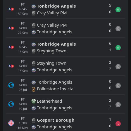
FT
5
Tonbridge Angels
18:45
W
0
Cray Valley PM
30
Sep
FT
0
Cray Valley PM
14:00
D
0
Tonbridge Angels
27
Sep
FT
6
Tonbridge Angels
18:45
W
1
Steyning Town
16
Sep
FT
2
Steyning Town
14:00
D
2
Tonbridge Angels
13
Sep
FT
0
Tonbridge Angels
14:00
D
0
Folkestone Invicta
26
Jul
FT
2
Leatherhead
14:00
D
2
Tonbridge Angels
19
Jul
FT
1
Gosport Borough
15:00
L
0
Tonbridge Angels
16
Nov