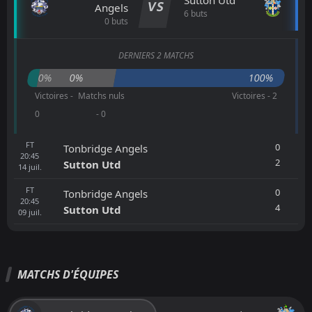
Sutton Utd
VS
Angels
6 buts
0 buts
DERNIERS 2 MATCHS
0%
0%
100%
Victoires -
Matchs nuls
Victoires - 2
0
- 0
FT
0
Tonbridge Angels
20:45
2
Sutton Utd
14
juil.
FT
0
Tonbridge Angels
20:45
4
Sutton Utd
09
juil.
MATCHS D'ÉQUIPES