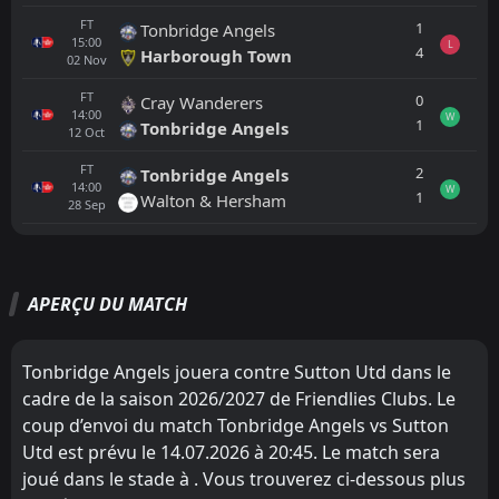
FT
1
Tonbridge Angels
15:00
L
4
Harborough Town
02
Nov
FT
0
Cray Wanderers
14:00
W
1
Tonbridge Angels
12
Oct
FT
2
Tonbridge Angels
14:00
W
1
Walton & Hersham
28
Sep
Tout
Équipe locale
Équipe visiteuse
APERÇU DU MATCH
Hastings United
CANCELLED
18:45
Sutton Utd
05
Aug
Tonbridge Angels jouera contre Sutton Utd dans le
cadre de la saison 2026/2027 de Friendlies Clubs. Le
FT
3
Sutton Utd
14:00
W
coup d’envoi du match Tonbridge Angels vs Sutton
2
Southampton U21
01
Aug
Utd est prévu le 14.07.2026 à 20:45. Le match sera
FT
2
joué dans le stade à . Vous trouverez ci-dessous plus
Sutton Utd
18:45
W