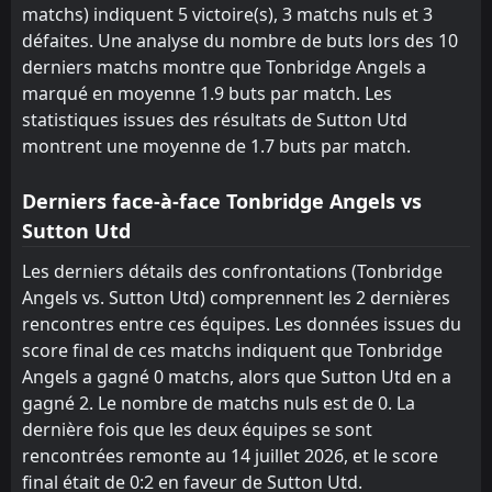
L
1
Sutton Utd
matchs) indiquent 5 victoire(s), 3 matchs nuls et 3
13
Dec
défaites. Une analyse du nombre de buts lors des 10
1
Sutton Utd
AET
derniers matchs montre que Tonbridge Angels a
17:15
L
2
Shrewsbury
06
Dec
marqué en moyenne 1.9 buts par match. Les
statistiques issues des résultats de Sutton Utd
FT
2
Sutton Utd
15:00
montrent une moyenne de 1.7 buts par match.
W
1
AFC Telford United
01
Nov
Derniers face-à-face Tonbridge Angels vs
3
Sutton Utd
AET
18:45
W
2
Farnham Town
Sutton Utd
14
Oct
FT
Les derniers détails des confrontations (Tonbridge
3
Farnham Town
11:30
D
3
Angels vs. Sutton Utd) comprennent les 2 dernières
Sutton Utd
11
Oct
rencontres entre ces équipes. Les données issues du
FT
1
Hampton & Richmond
score final de ces matchs indiquent que Tonbridge
14:00
W
5
Sutton Utd
Angels a gagné 0 matchs, alors que Sutton Utd en a
02
Aug
gagné 2. Le nombre de matchs nuls est de 0. La
dernière fois que les deux équipes se sont
rencontrées remonte au 14 juillet 2026, et le score
final était de 0:2 en faveur de Sutton Utd.