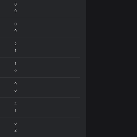
0
0
0
0
2
1
1
0
0
0
2
1
0
2