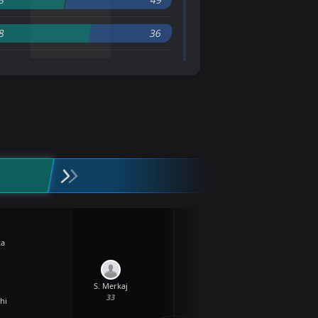
8
36
ka
S. Merkaj
Y. Massolin
33
17
hi