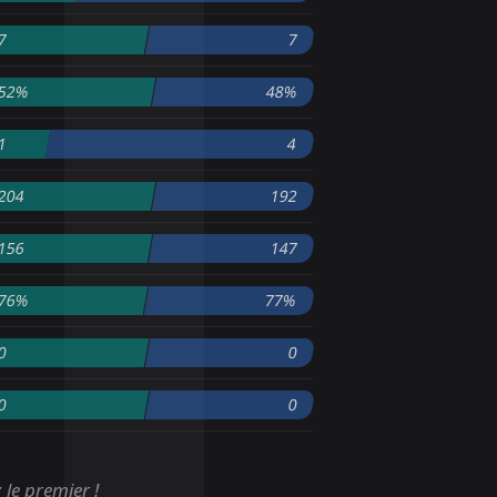
7
7
52%
48%
1
4
204
192
156
147
76%
77%
0
0
0
0
 le premier !