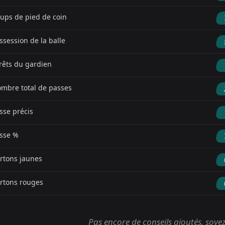
ups de pied de coin
ssession de la balle
rêts du gardien
mbre total de passes
sse précis
sse %
rtons jaunes
rtons rouges
Pas encore de conseils ajoutés, soyez