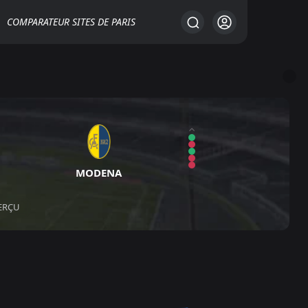
COMPARATEUR SITES DE PARIS
MODENA
ERÇU