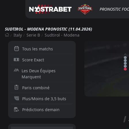
PRONOSTIC FO
SUDTIROL - MODENA PRONOSTIC (11.04.2026)
Italy
Serie B
Sudtirol - Modena
Tous les matchs
Score Exact
Les Deux Équipes
Marquent
Paris combiné
Plus/Moins de 3,5 buts
Prédictions demain