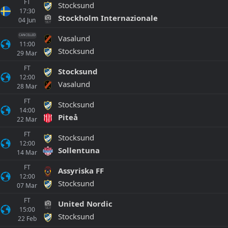
FT
Stocksund
17:30
Stockholm Internazionale
04
Jun
Vasalund
CANCELLED
11:00
Stocksund
29
Mar
FT
Stocksund
12:00
Vasalund
28
Mar
FT
Stocksund
14:00
Piteå
22
Mar
FT
Stocksund
12:00
Sollentuna
14
Mar
FT
Assyriska FF
12:00
Stocksund
07
Mar
FT
United Nordic
15:00
Stocksund
22
Feb