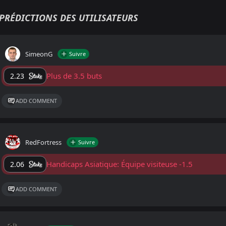
PRÉDICTIONS DES UTILISATEURS
SimeonG
Suivre
Plus de 3.5 buts
2.23
ADD COMMENT
RedFortress
Suivre
Handicaps Asiatique: Équipe visiteuse -1.5
2.06
ADD COMMENT