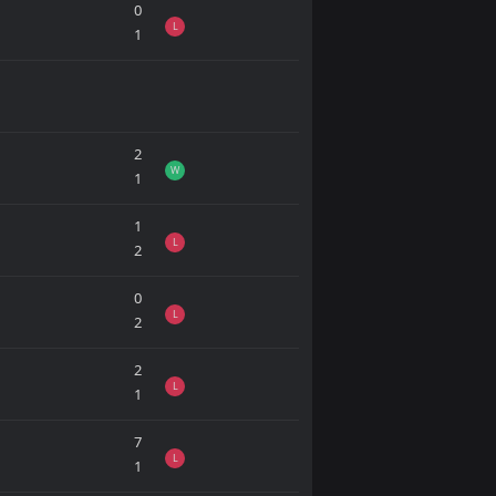
0
L
1
2
W
1
1
L
2
0
L
2
2
L
1
7
L
1