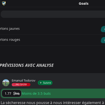
Goals
rtons jaunes
rtons rouges
PRÉVISIONS AVEC ANALYSE
Emanuil Todorov
Suivre
PRO TIPSTER
Moins de 3.5 buts
1.77
La sécheresse nous pousse à nous intéresser également à d