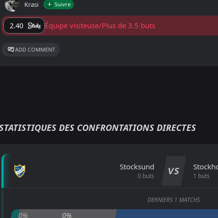
Krasi
Suivre
Équipe visiteuse/Plus de 3.5 buts
2.40
ADD COMMENT
STATISTIQUES DES CONFRONTATIONS DIRECTES
Stocksund
Stockh
VS
0 buts
1 buts
DERNIERS 1 MATCHS
0%
0%