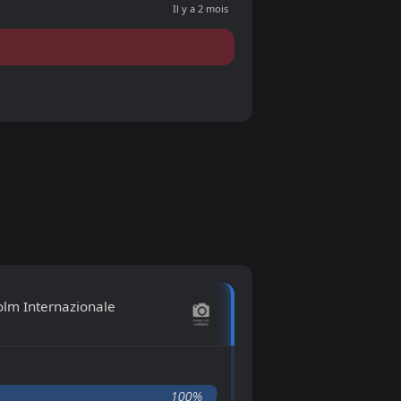
Il y a 2 mois
olm Internazionale
100%