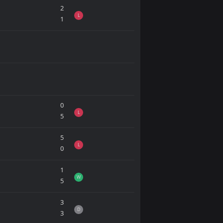
2
L
1
0
L
5
5
L
0
1
W
5
3
D
3