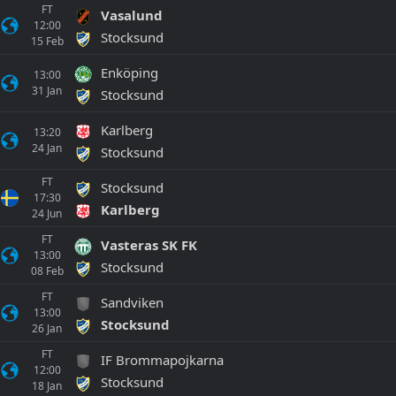
FT
Vasalund
12:00
Stocksund
15
Feb
Enköping
13:00
31
Jan
Stocksund
Karlberg
13:20
24
Jan
Stocksund
FT
Stocksund
17:30
Karlberg
24
Jun
FT
Vasteras SK FK
13:00
Stocksund
08
Feb
FT
Sandviken
13:00
Stocksund
26
Jan
FT
IF Brommapojkarna
12:00
Stocksund
18
Jan