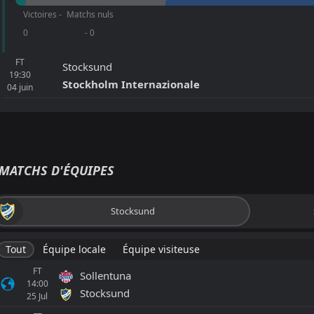
Victoires -
Matchs nuls
0
- 0
FT
Stocksund
19:30
Stockholm Internazionale
04
juin
MATCHS D'ÉQUIPES
Stocksund
Tout
Équipe locale
Équipe visiteuse
FT
Sollentuna
14:00
Stocksund
25
Jul