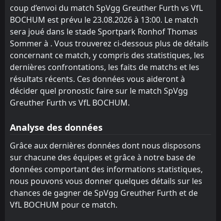
11:00
coup d’envoi du match SpVgg Greuther Furth vs VfL
23
Aug
VfL BOCHUM
BOCHUM est prévu le 23.08.2026 à 13:00. Le match
sera joué dans le stade Sportpark Ronhof Thomas
Eintracht Braunschweig
16:30
14
Aug
VfL BOCHUM
Sommer à . Vous trouverez ci-dessous plus de détails
concernant ce match, y compris des statistiques, les
VfL BOCHUM
dernières confrontations, les faits de matchs et les
20:30
Hertha Berlin
résultats récents. Ces données vous aideront à
décider quel pronostic faire sur le match SpVgg
FT
0
VfL BOCHUM
14:00
Greuther Furth vs VfL BOCHUM.
D
0
Sheffield Utd
01
Aug
FT
Analyse des données
2
Werder Bremen
11:00
L
0
VfL BOCHUM
25
Jul
Grâce aux dernières données dont nous disposons
sur chacune des équipes et grâce à notre base de
FT
0
Swansea
16:00
W
données comportant des informations statistiques,
2
VfL BOCHUM
21
Jul
nous pouvons vous donner quelques détails sur les
FT
1
Ajax
chances de gagner de SpVgg Greuther Furth et de
15:00
D
1
VfL BOCHUM
VfL BOCHUM pour ce match.
15
Jul
FT