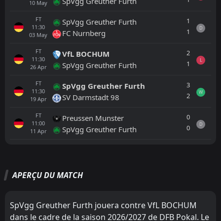
SpVgg Greuther Furth
10
May
FT
1
SpVgg Greuther Furth
11:30
D
1
FC Nurnberg
03
May
FT
2
VfL BOCHUM
11:30
L
1
SpVgg Greuther Furth
26
Apr
FT
3
SpVgg Greuther Furth
11:30
W
2
SV Darmstadt 98
19
Apr
FT
0
Preussen Munster
11:00
D
0
SpVgg Greuther Furth
11
Apr
Tout
Équipe locale
Équipe visiteuse
APERÇU DU MATCH
VfL BOCHUM
16:30
28
Aug
VfL Osnabruck
SpVgg Greuther Furth jouera contre VfL BOCHUM
dans le cadre de la saison 2026/2027 de DFB Pokal. Le
SpVgg Greuther Furth