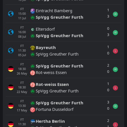
FT
1
Eintracht Bamberg
15:00
W
3
SpVgg Greuther Furth
11
Jul
FT
0
Eltersdorf
16:00
W
3
SpVgg Greuther Furth
08
Jul
FT
1
Bayreuth
11:30
L
0
SpVgg Greuther Furth
05
Jul
FT
2
SpVgg Greuther Furth
18:30
W
0
Rot-weiss Essen
26
May
FT
1
Rot-weiss Essen
18:30
L
0
SpVgg Greuther Furth
22
May
FT
3
SpVgg Greuther Furth
13:30
W
0
Fortuna Dusseldorf
17
May
FT
2
Hertha Berlin
11:30
L
1