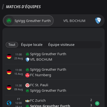
MATCHS D'ÉQUIPES
SpVgg Greuther Furth
VfL BOCHUM
Tout
Équipe locale
Équipe visiteuse
SpVgg Greuther Furth
11:00
23
Aug
VfL BOCHUM
SpVgg Greuther Furth
11:00
15
Aug
FC Nurnberg
FC St. Pauli
11:30
09
Aug
SpVgg Greuther Furth
FT
2
FC Zurich
12:00
W
3
SpVgg Greuther Furth
18
Jul