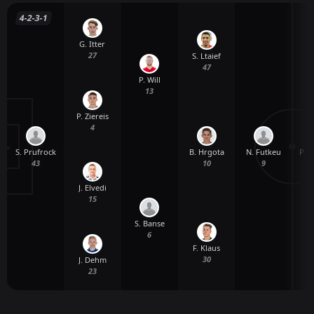
4-2-3-1
G. Itter
27
S. Ltaief
47
P. Will
13
P. Ziereis
4
S. Prufrock
N. Futkeu
P. 
B. Hrgota
43
9
10
J. Elvedi
15
S. Banse
6
F. Klaus
30
J. Dehm
23