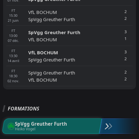
07
nov.
FT
2
VfL BOCHUM
15:30
2
SpVgg Greuther Furth
21
juin
FT
3
SpVgg Greuther Furth
13:00
1
VfL BOCHUM
07
déc.
FT
3
VfL BOCHUM
13:30
2
SpVgg Greuther Furth
14
avril
FT
2
SpVgg Greuther Furth
18:30
2
VfL BOCHUM
02
nov.
FORMATIONS
SpVgg Greuther Furth
Heiko Vogel