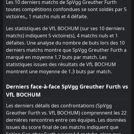
1
VfL BOCHUM
Les 10 derniers matchs de SpVgg Greuther Furth
12:00
W
0
Antwerp
toutes compétitions confondues se sont soldés par 5
11
Jul
victoires,, 1 matchs nuls et 4 défaite.
FT
2
Rot-weiss Oberhausen
13:30
W
3
VfL BOCHUM
Les statistiques de VfL BOCHUM (sur ses 10 derniers
04
Jul
matchs) indiquent 5 victoire(s), 4 matchs nuls et 1
FT
1
Karlsruher SC
défaites. Une analyse du nombre de buts lors des 10
13:30
W
2
VfL BOCHUM
17
May
derniers matchs montre que SpVgg Greuther Furth a
marqué en moyenne 1.7 buts par match. Les
FT
1
VfL BOCHUM
11:00
statistiques issues des résultats de VfL BOCHUM
D
1
Hannover 96
09
May
montrent une moyenne de 1.3 buts par match.
FT
1
Arminia Bielefeld
11:00
D
1
Derniers face-à-face SpVgg Greuther Furth vs
VfL BOCHUM
02
May
VfL BOCHUM
FT
2
VfL BOCHUM
11:30
W
1
Les derniers détails des confrontations (SpVgg
SpVgg Greuther Furth
26
Apr
Greuther Furth vs. VfL BOCHUM) comprennent les 22
FT
2
Dynamo Dresden
dernières rencontres entre ces équipes. Les données
11:00
L
0
VfL BOCHUM
issues du score final de ces matchs indiquent que
18
Apr