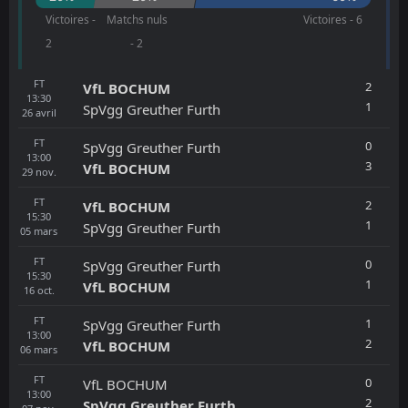
Victoires -
Matchs nuls
Victoires - 6
2
- 2
FT
2
VfL BOCHUM
13:30
1
SpVgg Greuther Furth
26
avril
FT
0
SpVgg Greuther Furth
13:00
3
VfL BOCHUM
29
nov.
FT
2
VfL BOCHUM
15:30
1
SpVgg Greuther Furth
05
mars
FT
0
SpVgg Greuther Furth
15:30
1
VfL BOCHUM
16
oct.
FT
1
SpVgg Greuther Furth
13:00
2
VfL BOCHUM
06
mars
FT
0
VfL BOCHUM
13:00
2
SpVgg Greuther Furth