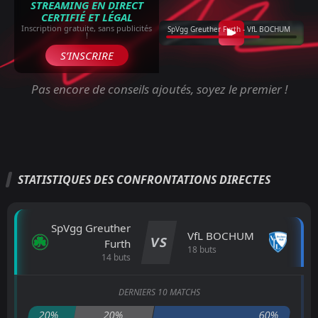
STREAMING EN DIRECT
CERTIFIÉ ET LÉGAL
Inscription gratuite, sans publicités
SpVgg Greuther Furth - VfL BOCHUM
!
S’INSCRIRE
Pas encore de conseils ajoutés, soyez le premier !
STATISTIQUES DES CONFRONTATIONS DIRECTES
SpVgg Greuther
VfL BOCHUM
VS
Furth
18 buts
14 buts
DERNIERS 10 MATCHS
20%
20%
60%