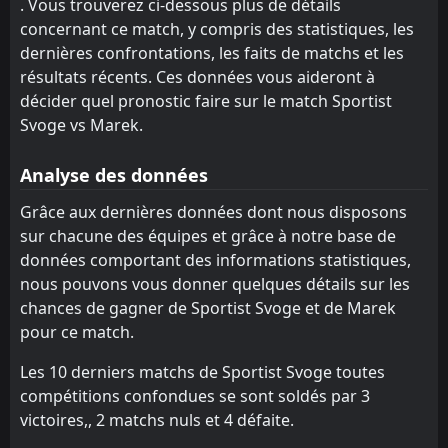
2
. Vous trouverez ci-dessous plus de détails
Spartak Pleven
17:00
L
1
Marek
concernant ce match, y compris des statistiques, les
01
Aug
dernières confrontations, les faits de matchs et les
FT
0
Fratria
résultats récents. Ces données vous aideront à
17:00
W
1
Marek
25
Jul
décider quel pronostic faire sur le match Sportist
Svoge vs Marek.
Rilski Sportist
CANCELLED
12:00
Marek
15
Jul
Analyse des données
FT
3
CSKA Sofia
Grâce aux dernières données dont nous disposons
16:00
L
0
Marek
03
Jul
sur chacune des équipes et grâce à notre base de
données comportant des informations statistiques,
FT
3
Septemvri Sofia
07:30
L
nous pouvons vous donner quelques détails sur les
0
Marek
27
Jun
chances de gagner de Sportist Svoge et de Marek
FT
1
Marek
pour ce match.
15:00
W
0
Etar Veliko Tarnovo
23
May
Les 10 derniers matchs de Sportist Svoge toutes
FT
1
Hebar 1918
compétitions confondues se sont soldés par 3
15:00
D
1
Marek
victoires,, 2 matchs nuls et 4 défaite.
15
May