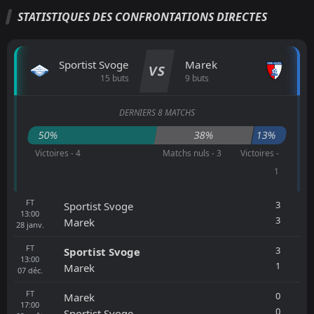
STATISTIQUES DES CONFRONTATIONS DIRECTES
Sportist Svoge
Marek
VS
15 buts
9 buts
DERNIERS 8 MATCHS
50%
38%
13%
Victoires - 4
Matchs nuls - 3
Victoires -
1
FT
3
Sportist Svoge
13:00
3
Marek
28
janv.
FT
3
Sportist Svoge
13:00
1
Marek
07
déc.
FT
0
Marek
17:00
0
Sportist Svoge