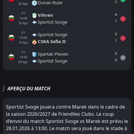
2
Dunav Ruse
26
Apr
FT
4
Vihren
14:00
L
1
Sportist Svoge
16
Apr
FT
0
Sportist Svoge
14:00
L
1
CSKA Sofia II
10
Apr
FT
0
Spartak Pleven
14:00
D
0
Sportist Svoge
04
Apr
Tout
Équipe locale
Équipe visiteuse
APERÇU DU MATCH
Montana
17:00
16
Aug
Marek
Sportist Svoge jouera contre Marek dans le cadre de
la saison 2026/2027 de Friendlies Clubs. Le coup
Etar Veliko Tarnovo
17:45
d’envoi du match Sportist Svoge vs Marek est prévu le
Marek
28.01.2026 à 13:00. Le match sera joué dans le stade à
FT