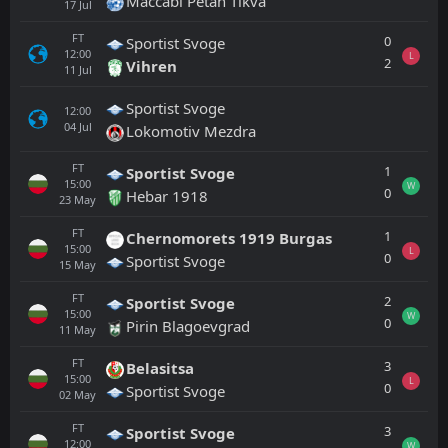
Maccabi Petah Tikva
17
Jul
FT
0
Sportist Svoge
12:00
L
2
Vihren
11
Jul
Sportist Svoge
12:00
04
Jul
Lokomotiv Mezdra
FT
1
Sportist Svoge
15:00
W
0
Hebar 1918
23
May
FT
1
Chernomorets 1919 Burgas
15:00
L
0
Sportist Svoge
15
May
FT
2
Sportist Svoge
15:00
W
0
Pirin Blagoevgrad
11
May
FT
3
Belasitsa
15:00
L
0
Sportist Svoge
02
May
FT
3
Sportist Svoge
12:00
W