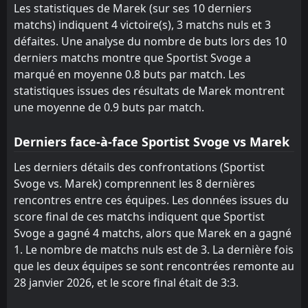
FT
3
Les statistiques de Marek (sur ses 10 derniers
Marek
15:00
W
0
Chernomorets 1919 Burgas
matchs) indiquent 4 victoire(s), 3 matchs nuls et 3
11
May
défaites. Une analyse du nombre de buts lors des 10
FT
0
Pirin Blagoevgrad
derniers matchs montre que Sportist Svoge a
15:00
D
0
Marek
02
May
marqué en moyenne 0.8 buts par match. Les
statistiques issues des résultats de Marek montrent
FT
2
Marek
14:00
une moyenne de 0.9 buts par match.
W
1
Belasitsa
25
Apr
FT
Derniers face-à-face Sportist Svoge vs Marek
0
Dunav Ruse
16:30
D
0
Marek
17
Apr
Les derniers détails des confrontations (Sportist
Svoge vs. Marek) comprennent les 8 dernières
FT
1
Marek
14:00
W
rencontres entre ces équipes. Les données issues du
0
Vihren
10
Apr
score final de ces matchs indiquent que Sportist
FT
0
CSKA Sofia II
Svoge a gagné 4 matchs, alors que Marek en a gagné
14:00
W
1
Marek
1. Le nombre de matchs nuls est de 3. La dernière fois
05
Apr
que les deux équipes se sont rencontrées remonte au
28 janvier 2026, et le score final était de 3:3.