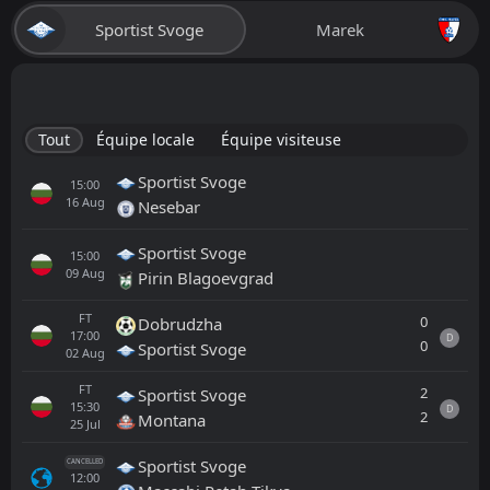
Sportist Svoge
Marek
Tout
Équipe locale
Équipe visiteuse
Sportist Svoge
15:00
16
Aug
Nesebar
Sportist Svoge
15:00
09
Aug
Pirin Blagoevgrad
FT
0
Dobrudzha
17:00
D
0
Sportist Svoge
02
Aug
FT
2
Sportist Svoge
15:30
D
2
Montana
25
Jul
Sportist Svoge
CANCELLED
12:00