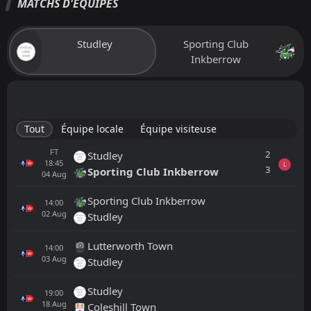
MATCHS D'ÉQUIPES
Studley
Sporting Club
Inkberrow
Tout
Équipe locale
Équipe visiteuse
FT
2
Studley
18:45
L
3
Sporting Club Inkberrow
04
Aug
Sporting Club Inkberrow
14:00
02
Aug
Studley
Lutterworth Town
14:00
03
Aug
Studley
Studley
19:00
18
Aug
Coleshill Town