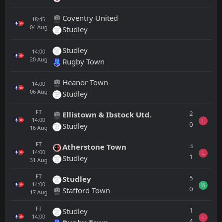
Coventry United
18:45
04
Aug
Studley
Studley
14:00
20
Aug
Rugby Town
Heanor Town
14:00
06
Aug
Studley
FT
2
Ellistown & Ibstock Utd.
14:00
L
0
Studley
16
Aug
FT
3
Atherstone Town
14:00
L
1
Studley
31
Aug
FT
5
Studley
14:00
W
0
Stafford Town
17
Aug
FT
1
Studley
14:00
L
4