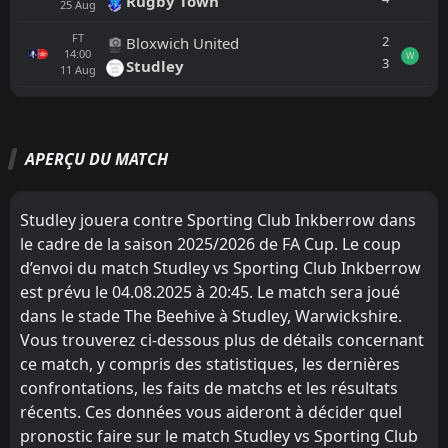
Rugby Town
25
Aug
FT
2
Bloxwich United
14:00
W
3
Studley
11
Aug
Tout
Équipe locale
Équipe visiteuse
APERÇU DU MATCH
FT
1
Sporting Club Inkberrow
14:00
L
2
Stratford Town
04
Oct
Studley jouera contre Sporting Club Inkberrow dans
le cadre de la saison 2025/2026 de FA Cup. Le coup
FT
4
Sporting Club Inkberrow
14:00
W
d’envoi du match Studley vs Sporting Club Inkberrow
3
Stafford Rangers
20
Sep
est prévu le 04.08.2025 à 20:45. Le match sera joué
PEN
dans le stade The Beehive à Studley, Warwickshire.
Sporting Club Inkberrow
14:00
D
St Neots Town
Vous trouverez ci-dessous plus de détails concernant
06
Sep
ce match, y compris des statistiques, les dernières
Sporting Khalsa
14:00
confrontations, les faits de matchs et les résultats
16
Aug
Sporting Club Inkberrow
récents. Ces données vous aideront à décider quel
pronostic faire sur le match Studley vs Sporting Club
FT
2
Studley