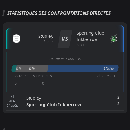
STATISTIQUES DES CONFRONTATIONS DIRECTES
Sporting Club
Studley
VS
Inkberrow
2 buts
3 buts
DERNIERS 1 MATCHS
0%
0%
100%
Victoires -
Matchs nuls
Victoires - 1
0
- 0
FT
2
Studley
20:45
3
Sporting Club Inkberrow
04
août