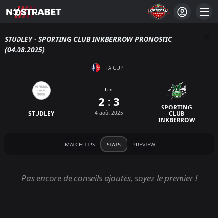
STUDLEY - SPORTING CLUB INKBERROW PRONOSTIC
(04.08.2025)
FA CUP
Fini
2 : 3
SPORTING
STUDLEY
4 août 2025
CLUB
INKBERROW
MATCH TIPS
STATS
PREVIEW
Pas encore de conseils ajoutés, soyez le premier !