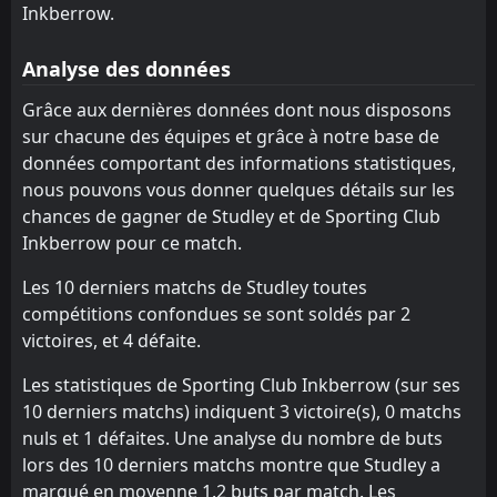
18:45
Inkberrow.
W
3
Sporting Club Inkberrow
04
Aug
Analyse des données
Sporting Club Inkberrow
14:00
02
Aug
Studley
Grâce aux dernières données dont nous disposons
sur chacune des équipes et grâce à notre base de
Sporting Club Inkberrow
14:00
données comportant des informations statistiques,
03
Aug
Dudley Town
nous pouvons vous donner quelques détails sur les
chances de gagner de Studley et de Sporting Club
Inkberrow pour ce match.
Les 10 derniers matchs de Studley toutes
compétitions confondues se sont soldés par 2
victoires, et 4 défaite.
Les statistiques de Sporting Club Inkberrow (sur ses
10 derniers matchs) indiquent 3 victoire(s), 0 matchs
nuls et 1 défaites. Une analyse du nombre de buts
lors des 10 derniers matchs montre que Studley a
marqué en moyenne 1.2 buts par match. Les