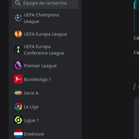
UEFA Champions
League
UEFA Europa League
Ca
UEFA Europa
Ca
Conference League
Premier League
Bundesliga 1
Serie A
La Liga
Ligue 1
Eredivisie