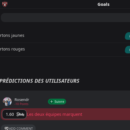
Goals
rtons jaunes
rtons rouges
PRÉDICTIONS DES UTILISATEURS
Rosendr
Suivre
-10 Points
Les deux équipes marquent
1.60
ADD COMMENT