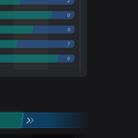
2
0
0
7
0
S