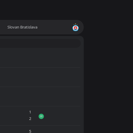
Slovan Bratislava
1
W
2
5