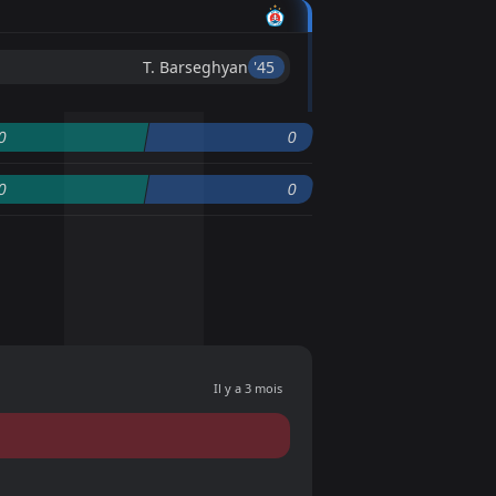
T. Barseghyan
'45 ︎
0
0
0
0
Il y a 3 mois