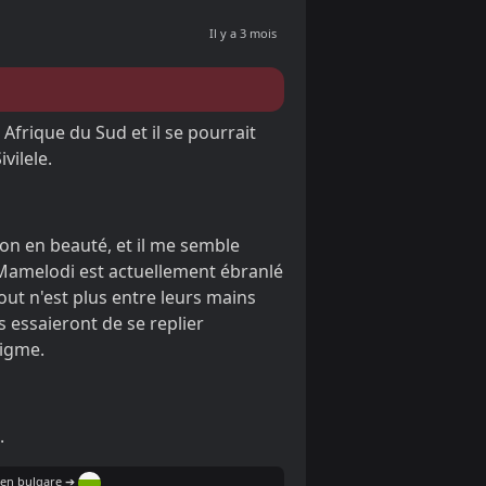
Il y a 3 mois
rique du Sud et il se pourrait
vilele.
ison en beauté, et il me semble
 - Mamelodi est actuellement ébranlé
Tout n'est plus entre leurs mains
s essaieront de se replier
nigme.
.
le en bulgare ➔