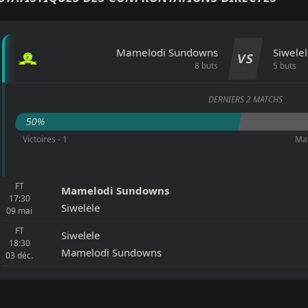
Mamelodi Sundowns
Siwele
VS
8 buts
5 buts
DERNIERS 2 MATCHS
50%
Victoires - 1
Mat
FT
Mamelodi Sundowns
17:30
Siwelele
09
mai
FT
Siwelele
18:30
Mamelodi Sundowns
03
déc.