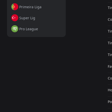
Primeira Liga
Ti
Super Lig
Co
Pro League
Ti
Ti
Ti
Fa
Co
Ho
Po