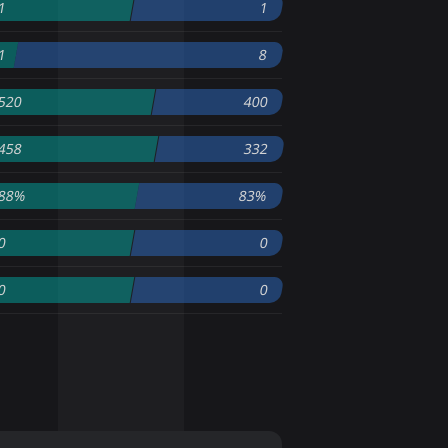
1
1
1
8
520
400
458
332
88%
83%
0
0
0
0