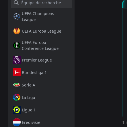
UEFA Champions
League
UEFA Europa League
UEFA Europa
Conference League
Premier League
Bundesliga 1
Serie A
La Liga
Ligue 1
Eredivisie
Ti