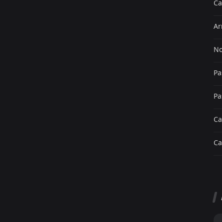
Ca
Ar
No
Pa
Pa
Ca
Ca