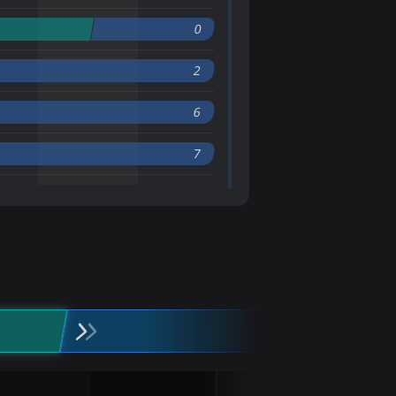
0
2
6
7
Javi