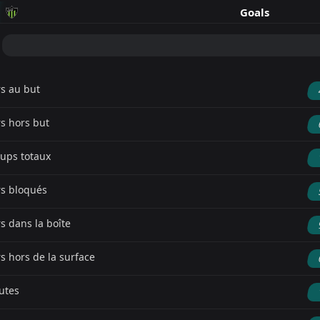
Goals
rs au but
rs hors but
ups totaux
rs bloqués
rs dans la boîte
rs hors de la surface
utes