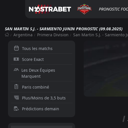
PRONOSTIC FO
SAN MARTIN S.J. - SARMIENTO JUNIN PRONOSTIC (09.08.2025)
Argentina
Primera Division
San Martin S.J. - Sarmiento 
Tous les matchs
Score Exact
Les Deux Équipes
Marquent
Paris combiné
Plus/Moins de 3,5 buts
Prédictions demain