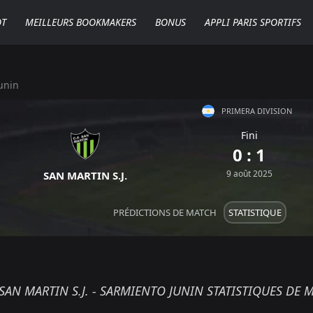
OT
MEILLEURS BOOKMAKERS
BONUS
APPLI PARIS SPORTIFS
Junin
PRIMERA DIVISION
Fini
W
L
0 : 1
L
L
L
9 août 2025
SAN MARTIN S.J.
PRÉDICTIONS DE MATCH
STATISTIQUE
SAN MARTIN S.J. - SARMIENTO JUNIN STATISTIQUES DE 