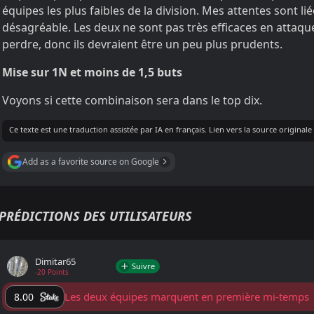
équipes les plus faibles de la division. Mes attentes sont l
désagréable. Les deux ne sont pas très efficaces en attaque
perdre, donc ils devraient être un peu plus prudents.
Mise sur 1N et moins de 1,5 buts
Voyons si cette combinaison sera dans le top dix.
Ce texte est une traduction assistée par IA en français. Lien vers la source origina
Add as a favorite source on Google
PRÉDICTIONS DES UTILISATEURS
Dimitar65
Suivre
-20 Points
Les deux équipes marquent en première mi-temps
8.00