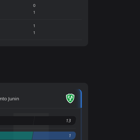
0
1
1
1
nto Junin
13
1