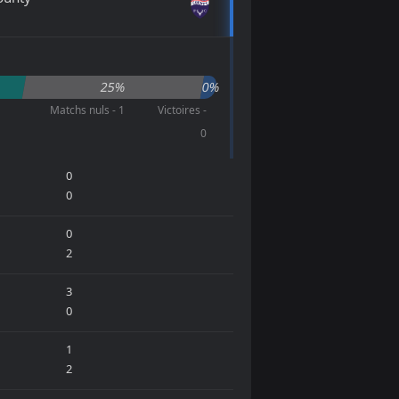
25%
0%
Matchs nuls - 1
Victoires -
0
0
0
0
2
3
0
1
2