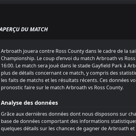
Tout
Équipe locale
Équipe visiteuse
FT
Airdrie United
14:00
Ross County
25
Jul
APERÇU DU MATCH
PEN
Ross County
18:45
Dundee
21
Jul
Arbroath jouera contre Ross County dans le cadre de la sa
FT
Ross County
Championship. Le coup d’envoi du match Arbroath vs Ross 
14:00
Clyde
16:00. Le match sera joué dans le stade Gayfield Park à Ar
18
Jul
plus de détails concernant ce match, y compris des statisti
FT
Nairn County
18:30
les faits de matchs et les résultats récents. Ces données v
Ross County
14
Jul
pronostic faire sur le match Arbroath vs Ross County.
FT
Annan Athletic
14:00
Analyse des données
Ross County
11
Jul
Grâce aux dernières données dont nous disposons sur cha
FT
Inverness CT
12:00
base de données comportant des informations statistiqu
Ross County
04
Jul
quelques détails sur les chances de gagner de Arbroath e
FT
Clachnacuddin