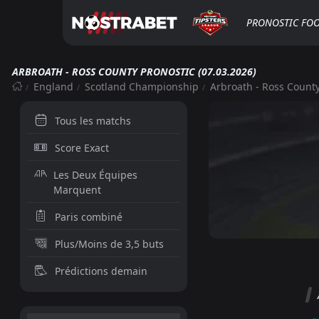
PRONOSTIC FO
ARBROATH - ROSS COUNTY PRONOSTIC (07.03.2026)
England
Scotland Championship
Arbroath - Ross Count
Tous les matchs
Score Exact
Les Deux Équipes
Marquent
Paris combiné
Plus/Moins de 3,5 buts
Prédictions demain