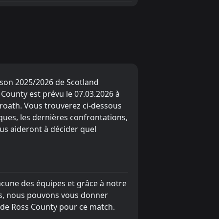
0
W
3
7
W
6
ison 2025/2026 de Scotland
3
County est prévu le 07.03.2026 à
W
1
broath. Vous trouverez ci-dessous
ques, les dernières confrontations,
2
ous aideront à décider quel
D
2
1
W
4
cune des équipes et grâce à notre
0
W
es, nous pouvons vous donner
4
t de Ross County pour ce match.
0