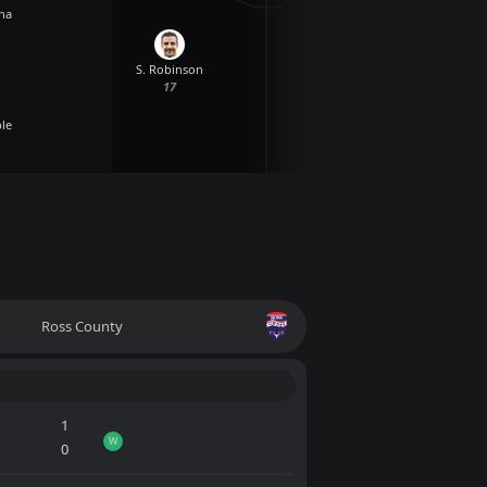
na
S. Robinson
A. Emslie
17
22
le
Ross County
1
W
0