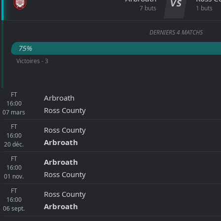
VS
7 buts
1 buts
DERNIERS 4 MATCHS
75%
Victoires - 3
FT
Arbroath
16:00
Ross County
07
mars
FT
Ross County
16:00
Arbroath
20
déc.
FT
Arbroath
16:00
Ross County
01
nov.
FT
Ross County
16:00
Arbroath
06
sept.