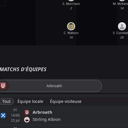
S. Morrison
M. McKen
2
14
C. Watson
S. Constab
16
20
MATCHS D'ÉQUIPES
Arbroath
Tout
Équipe locale
Équipe visiteuse
FT
Arbroath
14:00
Stirling Albion
25
Jul