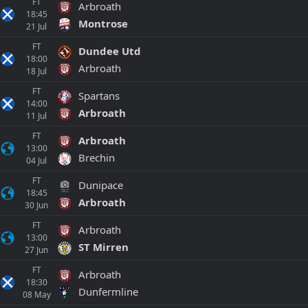
FT
Arbroath
18:45
Montrose
21
Jul
FT
Dundee Utd
18:00
Arbroath
18
Jul
FT
Spartans
14:00
Arbroath
11
Jul
FT
Arbroath
13:00
Brechin
04
Jul
FT
Dunipace
18:45
Arbroath
30
Jun
FT
Arbroath
13:00
ST Mirren
27
Jun
FT
Arbroath
18:30
Dunfermline
08
May