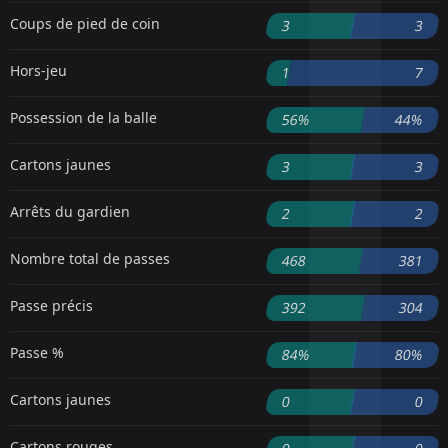
Coups de pied de coin
3
3
Hors-jeu
1
7
Possession de la balle
56%
44%
Cartons jaunes
3
3
Arrêts du gardien
2
2
Nombre total de passes
468
381
Passe précis
392
304
Passe %
84%
80%
Cartons jaunes
0
0
Cartons rouges