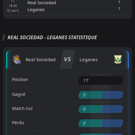
FT
1
Real Sociedad
18:30
1
Leganes
01
avril
REAL SOCIEDAD - LEGANES STATISTIQUE
VS
Real Sociedad
Leganes
Position
17
Gagné
0
Match nul
0
Perdu
0