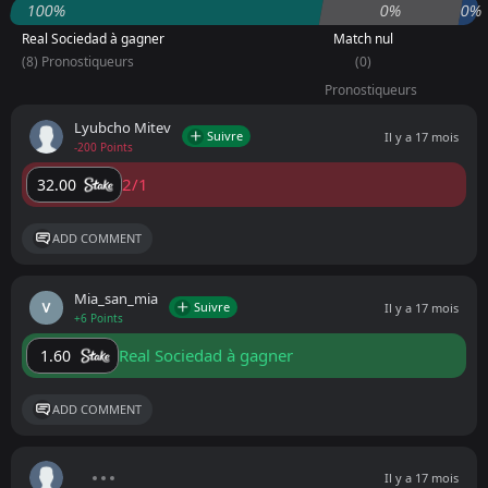
100%
0%
0%
Real Sociedad à gagner
Match nul
(8) Pronostiqueurs
(0)
Pronostiqueurs
Lyubcho Mitev
Suivre
Il y a 17 mois
-200 Points
2/1
32.00
ADD COMMENT
Mia_san_mia
Suivre
Il y a 17 mois
+6 Points
Real Sociedad à gagner
1.60
ADD COMMENT
Il y a 17 mois