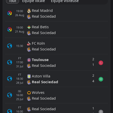
Tout
Équipe locale
Équipe visiteuse
Real Madrid
19:00
26
Aug
Real Sociedad
Real Betis
19:00
21
Aug
Real Sociedad
FC Koln
15:30
Real Sociedad
FT
2
Toulouse
17:00
L
1
Real Sociedad
31
Jul
FT
2
Aston Villa
18:30
W
4
Real Sociedad
28
Jul
Wolves
TBD
16:00
Real Sociedad
25
Jul
FT
1
Real Sociedad
16:00
D