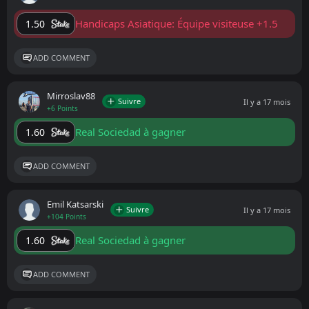
Handicaps Asiatique: Équipe visiteuse +1.5
1.50
ADD COMMENT
Mirroslav88
Suivre
Il y a 17 mois
+6 Points
Real Sociedad à gagner
1.60
ADD COMMENT
Emil Katsarski
Suivre
Il y a 17 mois
+104 Points
Real Sociedad à gagner
1.60
ADD COMMENT