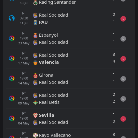
1
Racing Santander
18
Jul
FT
0
Real Sociedad
09:30
L
1
PAU
11
Jul
FT
1
Espanyol
19:00
D
1
Real Sociedad
23
May
FT
3
Real Sociedad
17:00
L
4
Valencia
17
May
FT
1
Girona
18:00
D
1
Real Sociedad
14
May
FT
2
Real Sociedad
19:00
D
2
Real Betis
09
May
FT
1
Sevilla
19:00
L
0
Real Sociedad
04
May
FT
3
Rayo Vallecano