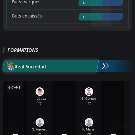
Buts marqués
0
Buts encaissés
0
FORMATIONS
Real Sociedad
4-1-4-1
J. López
S. Gómez
12
17
N. Aguerd
P. Marín
21
28