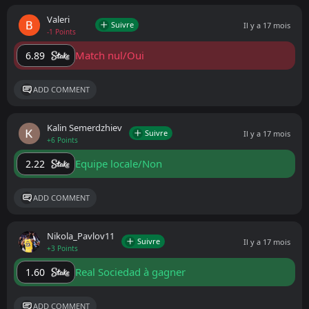
Valeri
Suivre
Il y a 17 mois
-1 Points
Match nul/Oui
6.89
ADD COMMENT
Kalin Semerdzhiev
Suivre
Il y a 17 mois
+6 Points
Equipe locale/Non
2.22
ADD COMMENT
Nikola_Pavlov11
Suivre
Il y a 17 mois
+3 Points
Real Sociedad à gagner
1.60
ADD COMMENT