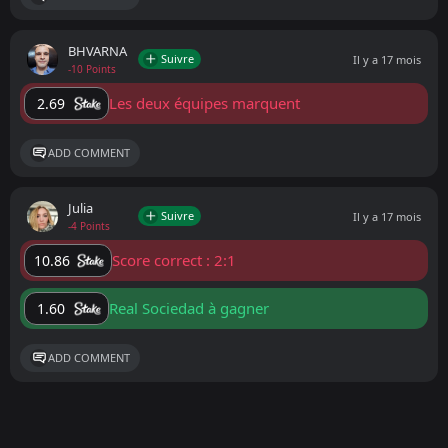
BHVARNA
Suivre
Il y a 17 mois
-10 Points
Les deux équipes marquent
2.69
ADD COMMENT
Julia
Suivre
Il y a 17 mois
-4 Points
Score correct : 2:1
10.86
Real Sociedad à gagner
1.60
ADD COMMENT