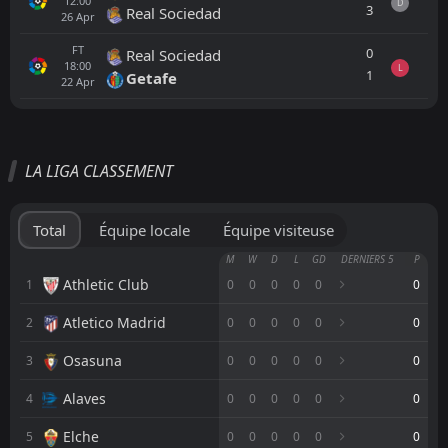
12:00
D
3
Real Sociedad
26
Apr
FT
0
Real Sociedad
18:00
L
1
Getafe
22
Apr
Tout
Équipe locale
Équipe visiteuse
LA LIGA CLASSEMENT
Leganes
19:00
Tenerife
Total
Équipe locale
Équipe visiteuse
FT
3
Leganes
M
W
D
L
GD
DERNIERS 5
P
17:00
W
0
Mérida AD
Athletic Club
1
0
0
0
0
0
0
07
Aug
Atletico Madrid
2
FT
0
0
0
0
0
0
2
Leganes
17:00
W
1
Al-Rayyan SC
04
Aug
Osasuna
3
0
0
0
0
0
0
FT
1
Swansea
Alaves
4
0
0
0
0
0
0
14:00
L
0
Leganes
01
Aug
Elche
5
0
0
0
0
0
0