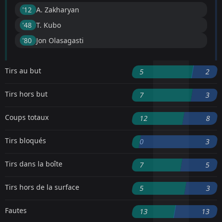
'12 ︎
A. Zakharyan
'48 ︎
T. Kubo
'80 ︎
Jon Olasagasti
Tirs au but
5
2
Tirs hors but
7
3
Coups totaux
12
8
Tirs bloqués
0
3
Tirs dans la boîte
7
5
Tirs hors de la surface
5
3
Fautes
13
13