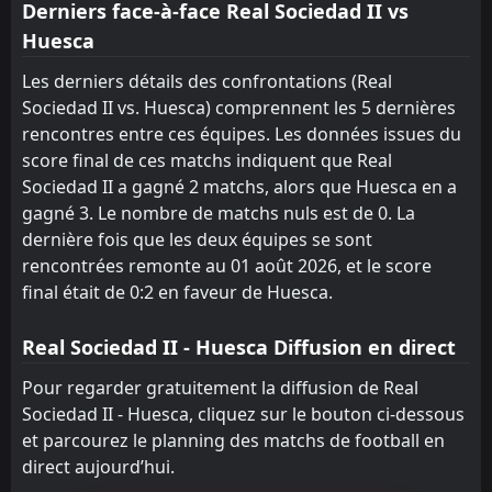
FT
Derniers face-à-face Real Sociedad II vs
2
Las Palmas
16:30
L
1
Huesca
Huesca
05
Apr
FT
Les derniers détails des confrontations (Real
1
Huesca
18:00
D
1
Sociedad II vs. Huesca) comprennent les 5 dernières
Cultural Leonesa
01
Apr
rencontres entre ces équipes. Les données issues du
FT
4
Granada CF
score final de ces matchs indiquent que Real
15:15
L
2
Huesca
Sociedad II a gagné 2 matchs, alors que Huesca en a
28
Mar
gagné 3. Le nombre de matchs nuls est de 0. La
dernière fois que les deux équipes se sont
rencontrées remonte au 01 août 2026, et le score
final était de 0:2 en faveur de Huesca.
Real Sociedad II - Huesca Diffusion en direct
Pour regarder gratuitement la diffusion de Real
Sociedad II - Huesca, cliquez sur le bouton ci-dessous
et parcourez le planning des matchs de football en
direct aujourd’hui.