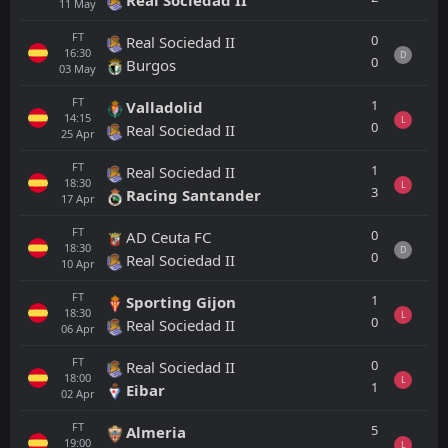
11
May
FT
0
Real Sociedad II
16:30
D
0
Burgos
03
May
FT
1
Valladolid
14:15
L
0
Real Sociedad II
25
Apr
FT
1
Real Sociedad II
18:30
L
3
Racing Santander
17
Apr
FT
0
AD Ceuta FC
18:30
D
0
Real Sociedad II
10
Apr
FT
1
Sporting Gijon
18:30
L
0
Real Sociedad II
06
Apr
FT
0
Real Sociedad II
18:00
L
1
Eibar
02
Apr
FT
5
Almeria
19:00
L