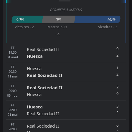
DERNIERS 5 MATCHS
40%
0%
60%
Victoires - 2
Matchs nuls
Victoires - 3
- 0
FT
0
Real Sociedad II
19:30
2
Huesca
01
août
FT
1
Huesca
20:30
2
Real Sociedad II
11
mai
FT
2
Real Sociedad II
20:00
0
Huesca
05
nov.
FT
3
Huesca
20:00
2
Real Sociedad II
21
mai
FT
0
Real Sociedad II
20:00
2