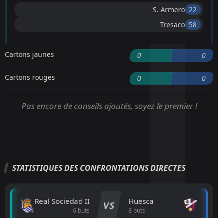
S. Armero
'22 ︎
Tresaco
'58 ︎
Cartons jaunes
0
0
Cartons rouges
0
0
Pas encore de conseils ajoutés, soyez le premier !
STATISTIQUES DES CONFRONTATIONS DIRECTES
Real Sociedad II
Huesca
VS
6 buts
8 buts