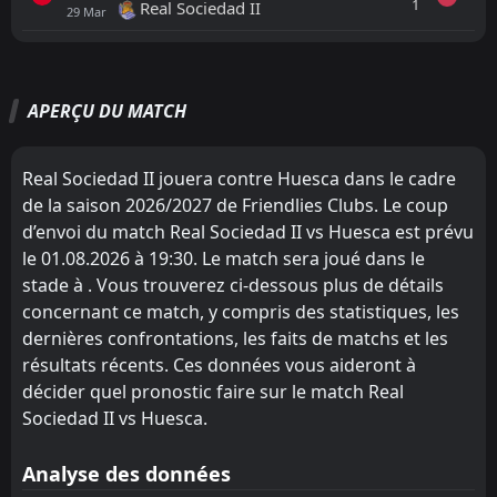
1
Real Sociedad II
29
Mar
Tout
Équipe locale
Équipe visiteuse
APERÇU DU MATCH
Gimnastic
18:00
13
Aug
Huesca
Real Sociedad II jouera contre Huesca dans le cadre
de la saison 2026/2027 de Friendlies Clubs. Le coup
FT
4
Huesca
16:30
W
d’envoi du match Real Sociedad II vs Huesca est prévu
0
FC Andorra
07
Aug
le 01.08.2026 à 19:30. Le match sera joué dans le
FT
0
stade à . Vous trouverez ci-dessous plus de détails
Huesca
17:00
L
1
UD Logroñés
concernant ce match, y compris des statistiques, les
04
Aug
dernières confrontations, les faits de matchs et les
FT
0
Real Sociedad II
résultats récents. Ces données vous aideront à
17:30
W
2
Huesca
01
Aug
décider quel pronostic faire sur le match Real
Sociedad II vs Huesca.
FT
1
Cordoba
19:00
D
1
Huesca
31
May
Analyse des données
FT