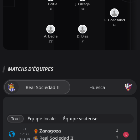
L. Beitia
J. Oleaga
4
34
G. Gorosabel
16
A. Dadie
D. Díaz
22
7
MATCHS D'ÉQUIPES
Real Sociedad II
Huesca
Tout
Équipe locale
Équipe visiteuse
FT
2
Zaragoza
17:30
L
1
Real Sociedad II
08
Aug