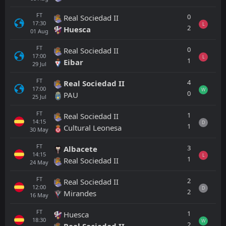
FT
0
Real Sociedad II
17:30
L
2
Huesca
01
Aug
FT
0
Real Sociedad II
17:00
L
1
Eibar
29
Jul
FT
4
Real Sociedad II
17:00
W
0
PAU
25
Jul
FT
1
Real Sociedad II
14:15
D
1
Cultural Leonesa
30
May
FT
3
Albacete
14:15
L
1
Real Sociedad II
24
May
FT
2
Real Sociedad II
12:00
D
2
Mirandes
16
May
FT
1
Huesca
18:30
W
2
Real Sociedad II