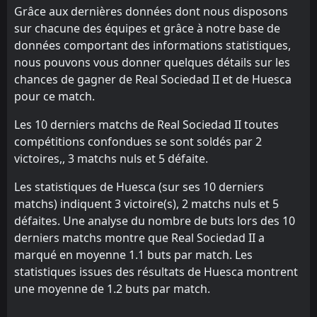
0
Huesca
Grâce aux dernières données dont nous disposons
16:30
L
1
Castellón
24
May
sur chacune des équipes et grâce à notre base de
données comportant des informations statistiques,
FT
0
Leganes
18:30
D
nous pouvons vous donner quelques détails sur les
0
Huesca
18
May
chances de gagner de Real Sociedad II et de Huesca
FT
1
Huesca
pour ce match.
18:30
L
2
Real Sociedad II
11
May
Les 10 derniers matchs de Real Sociedad II toutes
FT
4
Racing Santander
compétitions confondues se sont soldés par 2
12:00
L
2
Huesca
victoires,, 3 matchs nuls et 5 défaite.
03
May
FT
1
Les statistiques de Huesca (sur ses 10 derniers
Huesca
16:30
W
0
Zaragoza
matchs) indiquent 3 victoire(s), 2 matchs nuls et 5
26
Apr
défaites. Une analyse du nombre de buts lors des 10
FT
2
Eibar
derniers matchs montre que Real Sociedad II a
16:30
L
1
Huesca
19
Apr
marqué en moyenne 1.1 buts par match. Les
statistiques issues des résultats de Huesca montrent
FT
1
Huesca
14:15
une moyenne de 1.2 buts par match.
D
1
Deportivo La Coruna
12
Apr