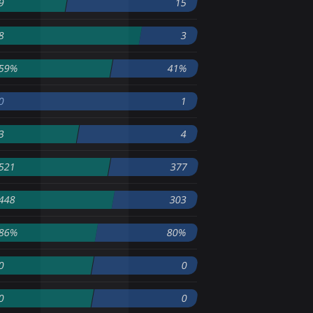
9
15
8
3
59%
41%
0
1
3
4
521
377
448
303
86%
80%
0
0
0
0