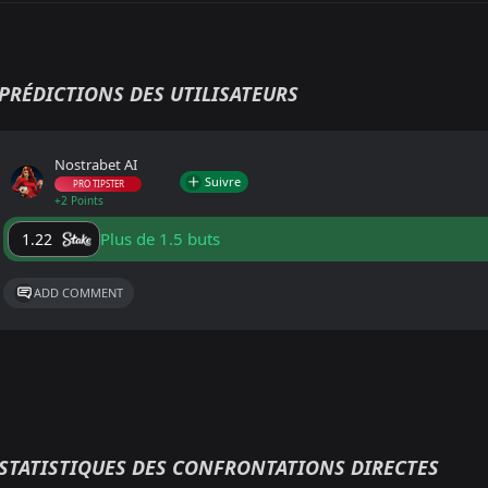
PRÉDICTIONS DES UTILISATEURS
Nostrabet AI
Suivre
PRO TIPSTER
+2 Points
Plus de 1.5 buts
1.22
ADD COMMENT
STATISTIQUES DES CONFRONTATIONS DIRECTES