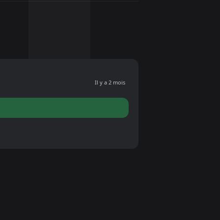
Il y a 2 mois