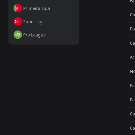
Fa
Primeira Liga
Co
Super Lig
Po
Pro League
Ca
Ar
No
Pa
Pa
Ca
Ca