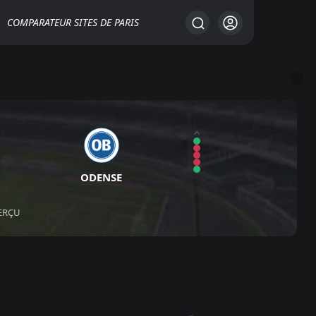
COMPARATEUR SITES DE PARIS
ODENSE
ERÇU