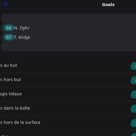
Goals
'66 ︎
N. Dyhr
'67 ︎
T. Klidje
rs au but
rs hors but
ups totaux
rs dans la boîte
rs hors de la surface