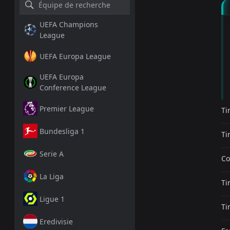
UEFA Champions
League
UEFA Europa League
UEFA Europa
Conference League
Premier League
Ti
Bundesliga 1
Ti
Serie A
Co
La Liga
Ti
Ligue 1
Ti
Eredivisie