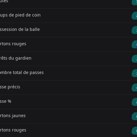
utes
ups de pied de coin
ssession de la balle
rtons rouges
rêts du gardien
mbre total de passes
sse précis
sse %
rtons jaunes
rtons rouges