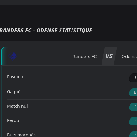
RANDERS FC - ODENSE STATISTIQUE
VS
Randers FC
Odens
Position
1
Gagné
0
Match nul
1
Perdu
1
Buts marqués
1