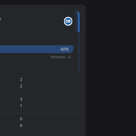
e
40%
Victoires - 4
2
2
3
1
0
0