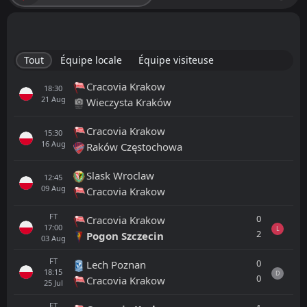
Tout
Équipe locale
Équipe visiteuse
Cracovia Krakow
18:30
21
Aug
Wieczysta Kraków
Cracovia Krakow
15:30
16
Aug
Raków Częstochowa
Slask Wroclaw
12:45
09
Aug
Cracovia Krakow
FT
0
Cracovia Krakow
17:00
L
2
Pogon Szczecin
03
Aug
FT
0
Lech Poznan
18:15
D
0
Cracovia Krakow
25
Jul
FT