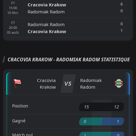
FT
6
Cracovia Krakow
15:00
0
Radomiak Radom
10
févr.
FT
0
Radomiak Radom
20:00
1
Cracovia Krakow
05
août
CRACOVIA KRAKOW - RADOMIAK RADOM STATISTIQUE
Cracovia
Radomiak
VS
Krakow
Radom
Position
15
12
Gagné
0
1
Match nul
1
0