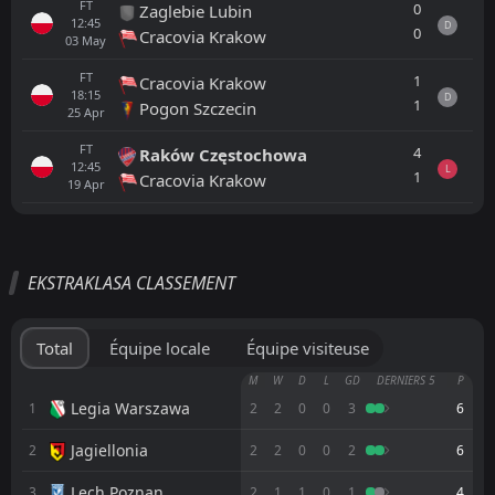
FT
0
Zaglebie Lubin
12:45
D
0
Cracovia Krakow
03
May
FT
1
Cracovia Krakow
18:15
D
1
Pogon Szczecin
25
Apr
FT
4
Raków Częstochowa
12:45
L
1
Cracovia Krakow
19
Apr
Tout
Équipe locale
Équipe visiteuse
EKSTRAKLASA CLASSEMENT
Legia Warszawa
18:30
14
Aug
Radomiak Radom
Total
Équipe locale
Équipe visiteuse
Radomiak Radom
M
W
D
L
GD
DERNIERS 5
P
12:45
08
Aug
Gornik Zabrze
Legia Warszawa
1
2
2
0
0
3
6
Jagiellonia
2
FT
2
2
0
0
2
6
3
GKS Katowice
18:15
L
1
Radomiak Radom
02
Aug
Lech Poznan
3
2
1
1
0
1
4