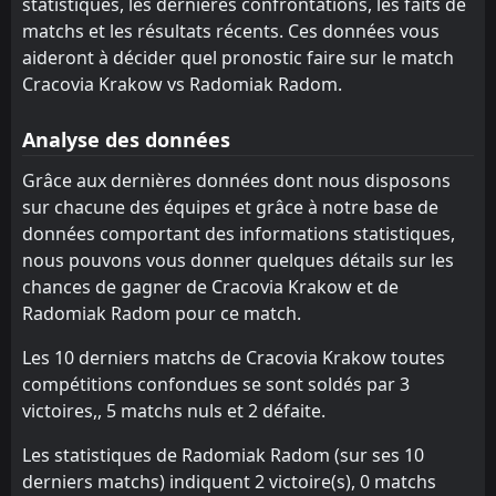
Gornik Zabrze
Motor Lublin
statistiques, les dernières confrontations, les faits de
14
6
1
1
1
0
0
1
0
0
3
1
matchs et les résultats récents. Ces données vous
GKS Katowice
Raków Częstochowa
17
5
1
1
1
0
0
0
0
1
3
0
aideront à décider quel pronostic faire sur le match
Cracovia Krakow vs Radomiak Radom.
Wisla Plock
Korona Kielce
16
4
1
1
0
0
1
0
0
1
1
0
Lech Poznan
Slask Wroclaw
10
3
1
1
0
0
1
0
0
1
1
0
Analyse des données
Widzew Łódź
Radomiak Radom
13
12
1
1
0
0
1
0
0
1
1
0
Grâce aux dernières données dont nous disposons
sur chacune des équipes et grâce à notre base de
Pogon Szczecin
Piast Gliwice
11
7
1
1
0
0
0
0
1
1
0
0
données comportant des informations statistiques,
Motor Lublin
Zaglebie Lubin
14
9
1
1
0
0
0
0
1
1
0
0
nous pouvons vous donner quelques détails sur les
chances de gagner de Cracovia Krakow et de
Cracovia Krakow
Wisla Krakow
15
8
1
1
0
0
0
0
1
1
0
0
Radomiak Radom pour ce match.
Korona Kielce
Gornik Zabrze
16
6
0
0
0
0
0
0
0
0
0
0
Les 10 derniers matchs de Cracovia Krakow toutes
Raków Częstochowa
GKS Katowice
17
5
1
1
0
0
0
0
1
1
0
0
compétitions confondues se sont soldés par 3
victoires,, 5 matchs nuls et 2 défaite.
Wieczysta Kraków
Wieczysta Kraków
18
18
1
1
0
0
0
0
1
1
0
0
Les statistiques de Radomiak Radom (sur ses 10
derniers matchs) indiquent 2 victoire(s), 0 matchs