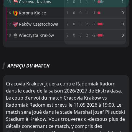
Cracovia Krakow
15
2
0
1
1
-2
1
Radomiak Radom
CANCELLED
Korona Kielce
16
1
0
0
1
-1
0
08:00
Górnik Łęczna
27
Jun
Raków Częstochowa
17
2
0
0
2
-2
0
FT
6
Gornik Zabrze
15:30
L
Wieczysta Kraków
18
2
0
0
2
-2
0
2
Radomiak Radom
23
May
M
M
W
W
D
D
L
L
P
P
FT
1
Radomiak Radom
18:15
L
Legia Warszawa
Legia Warszawa
1
1
1
1
1
1
0
0
0
0
3
3
3
Lech Poznan
16
May
APERÇU DU MATCH
Wisla Krakow
Lech Poznan
8
3
1
1
1
1
0
0
0
0
3
3
FT
0
Cracovia Krakow
17:00
D
0
Radomiak Radom
11
Radomiak Radom
Wisla Plock
May
12
4
1
1
1
1
0
0
0
0
3
3
Cracovia Krakow jouera contre Radomiak Radom
FT
3
Radomiak Radom
Piast Gliwice
Pogon Szczecin
11
7
1
1
1
1
0
0
0
0
3
3
dans le cadre de la saison 2026/2027 de Ekstraklasa.
17:00
W
1
Lechia Gdansk
04
May
Le coup d’envoi du match Cracovia Krakow vs
Jagiellonia
Jagiellonia
2
2
1
1
1
1
0
0
0
0
3
3
Radomiak Radom est prévu le 11.05.2026 à 19:00. Le
Zaglebie Lubin
Widzew Łódź
13
9
1
1
1
0
0
1
0
0
3
1
match sera joué dans le stade Marshal Jozef Pilsudski
Stadium à Krakow. Vous trouverez ci-dessous plus de
Slask Wroclaw
Cracovia Krakow
10
15
1
1
1
0
0
1
0
0
3
1
détails concernant ce match, y compris des