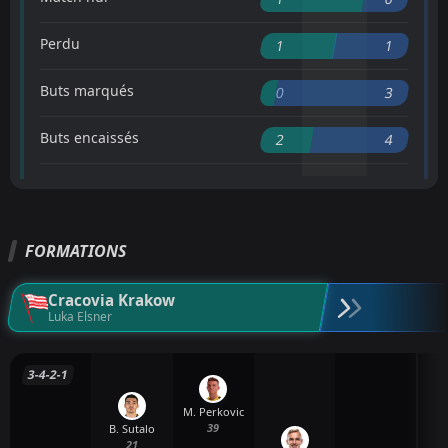
Perdu
1
1
Buts marqués
0
3
Buts encaissés
2
4
FORMATIONS
Cracovia Krakow
Luka Elsner
3-4-2-1
M. Perkovic
39
B. Sutalo
21