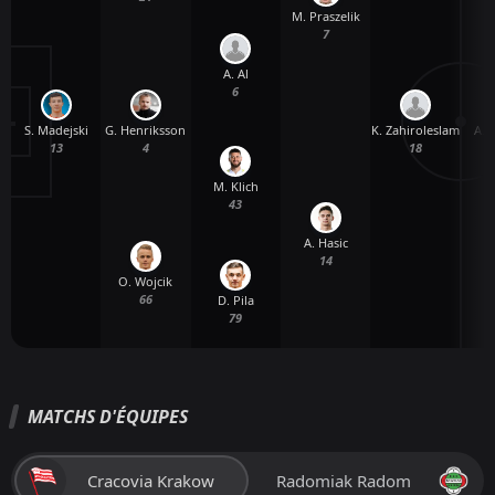
M. Praszelik
7
A. Al
6
S. Madejski
K. Zahiroleslam
A. 
G. Henriksson
13
18
4
M. Klich
43
A. Hasic
14
O. Wojcik
66
D. Pila
79
MATCHS D'ÉQUIPES
Cracovia Krakow
Radomiak Radom