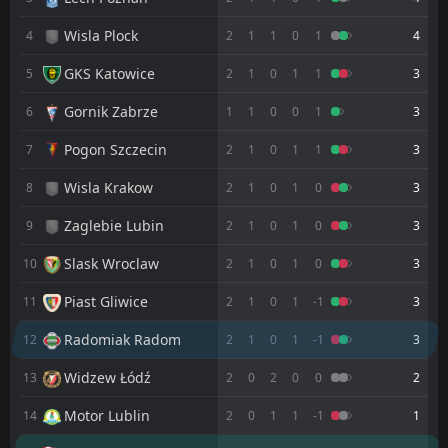
FT
2
Radomiak Radom
Wisla Plock
4
2
1
1
0
1
4
16:00
W
1
Wieczysta Kraków
24
Jul
GKS Katowice
5
2
1
0
1
1
3
FT
1
Radomiak Radom
10:00
L
Gornik Zabrze
6
1
1
0
0
1
3
2
Pogoń Siedlce
18
Jul
Pogon Szczecin
7
2
1
0
1
1
3
FT
2
Radomiak Radom
15:00
W
1
Legia Warszawa II
17
Wisla Krakow
Jul
8
2
1
0
1
0
3
FT
3
Legia Warszawa
Zaglebie Lubin
9
2
1
0
1
0
3
10:00
L
1
Radomiak Radom
14
Jul
Slask Wroclaw
10
2
1
0
1
0
3
FT
2
Radomiak Radom
10:30
Piast Gliwice
11
2
1
0
1
-1
3
L
4
Dynamo Kyiv
10
Jul
Radomiak Radom
12
2
1
0
1
-1
3
FT
1
Radomiak Radom
11:00
L
2
ŁKS Łódź
Widzew Łódź
13
2
0
2
0
0
2
04
Jul
Motor Lublin
FT
14
2
0
1
1
-1
1
2
Radomiak Radom
10:30
L
3
Hapoel Beer Sheva
01
Jul