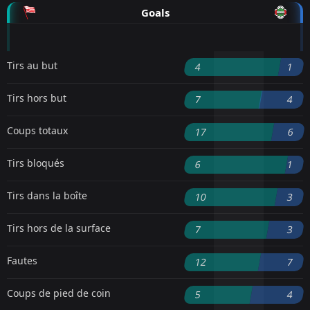
Goals
Tirs au but
4
1
Tirs hors but
7
4
Coups totaux
17
6
Tirs bloqués
6
1
Tirs dans la boîte
10
3
Tirs hors de la surface
7
3
Fautes
12
7
Coups de pied de coin
5
4