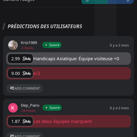
PRÉDICTIONS DES UTILISATEURS
Krisi1989
Suivre
Il y a 2 mois
-5 Points
Handicaps Asiatique: Équipe visiteuse +0
2.99
x/2
9.00
ADD COMMENT
Dep_Piero
Suivre
Il y a 2 mois
-58 Points
Les deux équipes marquent
1.87
ADD COMMENT