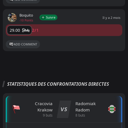
Boquito
Suivre
Il y a 2 mois
-10 Points
2/1
29.00
ADD COMMENT
STATISTIQUES DES CONFRONTATIONS DIRECTES
Cracovia
Radomiak
VS
Krakow
Radom
9 buts
8 buts