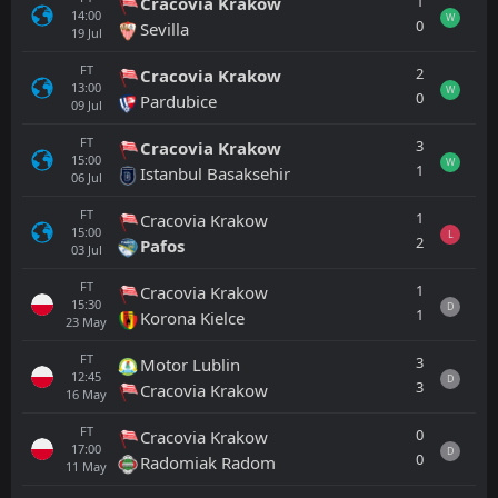
1
Cracovia Krakow
14:00
W
0
Sevilla
19
Jul
FT
2
Cracovia Krakow
13:00
W
0
Pardubice
09
Jul
FT
3
Cracovia Krakow
15:00
W
1
Istanbul Basaksehir
06
Jul
FT
1
Cracovia Krakow
15:00
L
2
Pafos
03
Jul
FT
1
Cracovia Krakow
15:30
D
1
Korona Kielce
23
May
FT
3
Motor Lublin
12:45
D
3
Cracovia Krakow
16
May
FT
0
Cracovia Krakow
17:00
D
0
Radomiak Radom
11
May