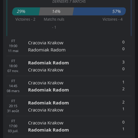
DERNIERS 7 MATCHS
29%
14%
57%
Victoires - 2
Matchs nuls
Victoires - 4
- 1
FT
0
Cracovia Krakow
19:00
0
Radomiak Radom
11
mai
FT
3
Radomiak Radom
18:00
0
Cracovia Krakow
07
nov.
FT
1
Cracovia Krakow
14:45
2
Radomiak Radom
08
mars
FT
2
Radomiak Radom
20:15
1
Cracovia Krakow
31
août
FT
0
Cracovia Krakow
17:00
1
Radomiak Radom
03
juil.