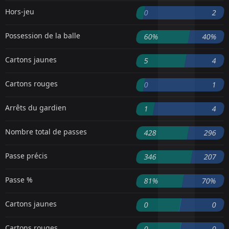
Hors-jeu
0
2
Possession de la balle
60%
40%
Cartons jaunes
5
4
Cartons rouges
0
1
Arrêts du gardien
1
4
Nombre total de passes
428
296
Passe précis
346
207
Passe %
81%
70%
Cartons jaunes
0
0
Cartons rouges
0
0