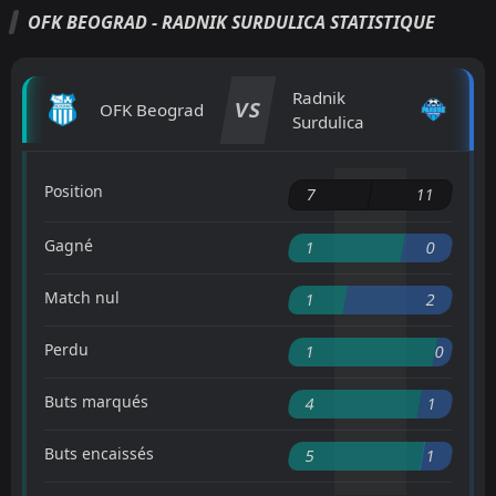
OFK BEOGRAD - RADNIK SURDULICA STATISTIQUE
Radnik
VS
OFK Beograd
Surdulica
Position
7
11
Gagné
1
0
Match nul
1
2
Perdu
1
0
Buts marqués
4
1
Buts encaissés
5
1