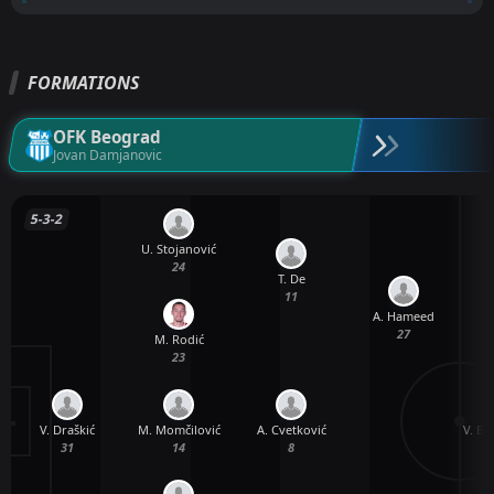
FORMATIONS
OFK Beograd
Jovan Damjanovic
5-3-2
U. Stojanović
24
T. De
11
A. Hameed
27
M. Rodić
23
V. Draškić
M. Momčilović
V. B
A. Cvetković
31
14
8