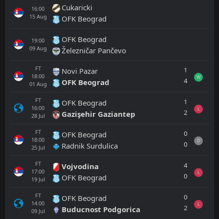
Cukaricki
16:00
15
Aug
OFK Beograd
OFK Beograd
19:00
09
Aug
Železničar Pančevo
FT
1
Novi Pazar
18:00
W
4
OFK Beograd
01
Aug
FT
1
OFK Beograd
16:00
L
2
Gazişehir Gaziantep
28
Jul
FT
0
OFK Beograd
18:00
D
0
Radnik Surdulica
25
Jul
FT
4
Vojvodina
17:00
L
0
OFK Beograd
19
Jul
FT
0
OFK Beograd
14:00
L
2
Buducnost Podgorica
09
Jul