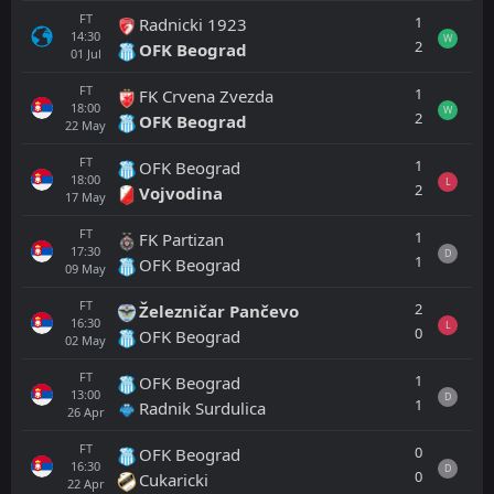
FT
1
Radnicki 1923
14:30
W
2
OFK Beograd
01
Jul
FT
1
FK Crvena Zvezda
18:00
W
2
OFK Beograd
22
May
FT
1
OFK Beograd
18:00
L
2
Vojvodina
17
May
FT
1
FK Partizan
17:30
D
1
OFK Beograd
09
May
FT
2
Železničar Pančevo
16:30
L
0
OFK Beograd
02
May
FT
1
OFK Beograd
13:00
D
1
Radnik Surdulica
26
Apr
FT
0
OFK Beograd
16:30
D
0
Cukaricki
22
Apr