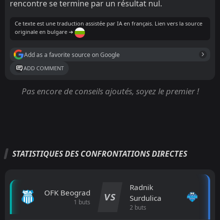
rencontre se termine par un résultat nul.
Ce texte est une traduction assistée par IA en français. Lien vers la source
originale en bulgare ➔
Add as a favorite source on Google
ADD COMMENT
Pas encore de conseils ajoutés, soyez le premier !
STATISTIQUES DES CONFRONTATIONS DIRECTES
Radnik
OFK Beograd
VS
Surdulica
1 buts
2 buts