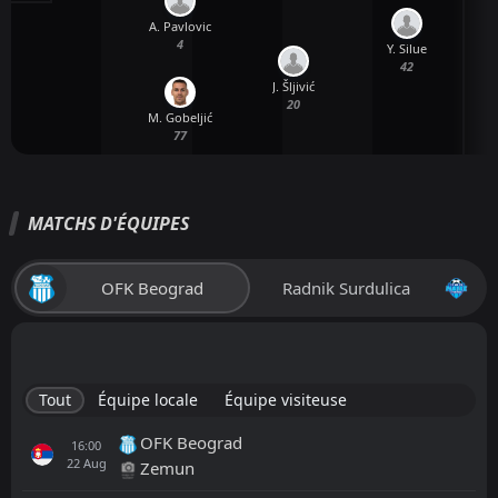
A. Pavlovic
4
Y. Silue
42
J. Šljivić
20
M. Gobeljić
77
MATCHS D'ÉQUIPES
OFK Beograd
Radnik Surdulica
Tout
Équipe locale
Équipe visiteuse
OFK Beograd
16:00
22
Aug
Zemun