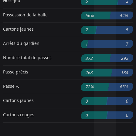
Hors-jeu
5
2
Possession de la balle
56%
44%
Cartons jaunes
2
5
Arrêts du gardien
1
7
Nombre total de passes
372
292
Passe précis
268
184
Passe %
72%
63%
Cartons jaunes
0
0
Cartons rouges
0
0