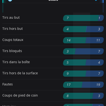
Tirs au but
7
1
Tirs hors but
4
3
Coups totaux
14
11
Tirs bloqués
3
7
Tirs dans la boîte
5
4
Tirs hors de la surface
9
7
Fautes
17
19
Coups de pied de coin
8
3