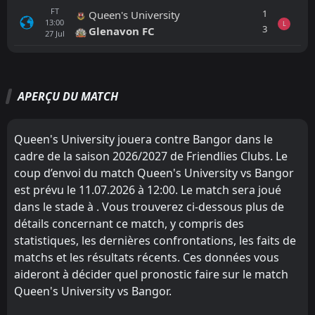
FT
1
Queen's University
13:00
L
3
Glenavon FC
27
Jul
Tout
Équipe locale
Équipe visiteuse
APERÇU DU MATCH
Dergview
TBD
13:00
Bangor
01
Aug
Queen's University jouera contre Bangor dans le
cadre de la saison 2026/2027 de Friendlies Clubs. Le
FT
1
Ballinamallard United
18:45
W
coup d’envoi du match Queen's University vs Bangor
2
Bangor
31
Jul
est prévu le 11.07.2026 à 12:00. Le match sera joué
FT
1
dans le stade à . Vous trouverez ci-dessous plus de
Newry City AFC
18:30
L
0
Bangor
détails concernant ce match, y compris des
28
Jul
statistiques, les dernières confrontations, les faits de
FT
1
Dundela
matchs et les résultats récents. Ces données vous
14:00
D
1
Bangor
25
Jul
aideront à décider quel pronostic faire sur le match
Queen's University vs Bangor.
FT
1
Oxford Sunnyside
18:45
W
5
Bangor