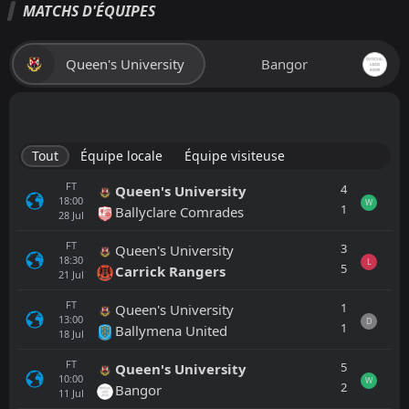
MATCHS D'ÉQUIPES
Queen's University
Bangor
Tout
Équipe locale
Équipe visiteuse
FT
4
Queen's University
18:00
W
1
Ballyclare Comrades
28
Jul
FT
3
Queen's University
18:30
L
5
Carrick Rangers
21
Jul
FT
1
Queen's University
13:00
D
1
Ballymena United
18
Jul
FT
5
Queen's University
10:00
W
2
Bangor
11
Jul