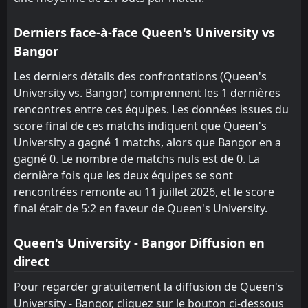
22
Jul
Bangor
Derniers face-à-face Queen's University vs
Annagh United
12:30
19
Jul
Bangor
Bangor
FT
Les derniers détails des confrontations (Queen's
1
Warrenpoint Town
13:00
W
3
University vs. Bangor) comprennent les 1 dernières
Bangor
03
Aug
rencontres entre ces équipes. Les données issues du
FT
2
Bangor
score final de ces matchs indiquent que Queen's
13:00
L
3
Ballymacash Rangers
University a gagné 1 matchs, alors que Bangor en a
27
Jul
gagné 0. Le nombre de matchs nuls est de 0. La
dernière fois que les deux équipes se sont
rencontrées remonte au 11 juillet 2026, et le score
final était de 5:2 en faveur de Queen's University.
Queen's University - Bangor Diffusion en
direct
Pour regarder gratuitement la diffusion de Queen's
University - Bangor, cliquez sur le bouton ci-dessous