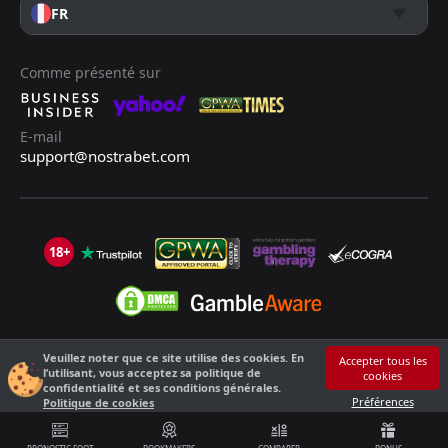
FR
Comme présenté sur
E-mail
support@nostrabet.com
18+
Veuillez noter que ce site utilise des cookies. En
©2013 - 2026 Nostrabet.com - Tous les droits sont réservés. Ce site n'est
Accepter tous les
l’utilisant, vous acceptez sa politique de
cookies
pas adapté aux moins de 18 ans !
confidentialité et ses conditions générales.
18+ S'il vous plaît, jouez de manière responsable !
Préférences
Politique de cookies