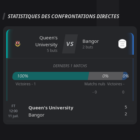
STATISTIQUES DES CONFRONTATIONS DIRECTES
Queen's
Bangor
VS
University
2 buts
5 buts
DERNIERS 1 MATCHS
100%
0%
0%
Victoires - 1
Matchs nuls
Victoires -
- 0
0
FT
5
Queen's University
12:00
2
Bangor
11
juil.