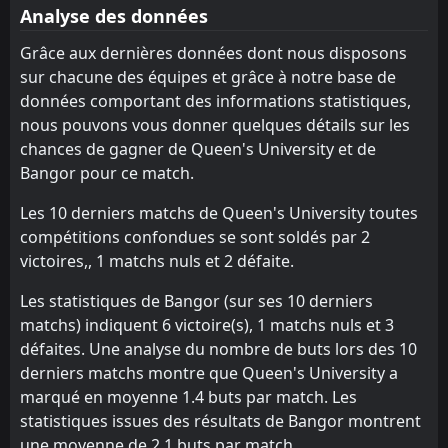
21
Jul
Analyse des données
FT
1
Moyola Park
Grâce aux dernières données dont nous disposons
14:00
W
2
Bangor
18
Jul
sur chacune des équipes et grâce à notre base de
données comportant des informations statistiques,
FT
2
Bangor
18:30
W
nous pouvons vous donner quelques détails sur les
0
Ards
16
Jul
chances de gagner de Queen's University et de
FT
5
Queen's University
Bangor pour ce match.
10:00
L
2
Bangor
11
Jul
Les 10 derniers matchs de Queen's University toutes
FT
2
Bangor
compétitions confondues se sont soldés par 2
13:00
W
1
Newington Youth
victoires,, 1 matchs nuls et 2 défaite.
04
Jul
FT
0
Les statistiques de Bangor (sur ses 10 derniers
Knockbreda
13:00
W
5
Bangor
matchs) indiquent 6 victoire(s), 1 matchs nuls et 3
27
Jun
défaites. Une analyse du nombre de buts lors des 10
FT
0
Bangor
derniers matchs montre que Queen's University a
18:45
L
3
Ards
01
Aug
marqué en moyenne 1.4 buts par match. Les
statistiques issues des résultats de Bangor montrent
Crewe
18:30
une moyenne de 2.1 buts par match.