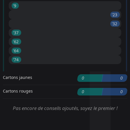
'9 ︎
'23 ︎
'32 ︎
'37 ︎
'62 ︎
'64 ︎
'74 ︎
Cartons jaunes
0
0
Cartons rouges
0
0
Pas encore de conseils ajoutés, soyez le premier !