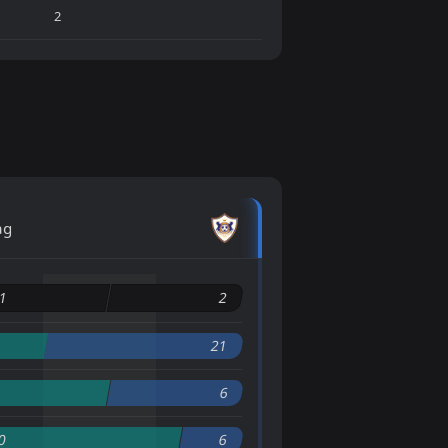
2
ag
1
2
21
6
0
6