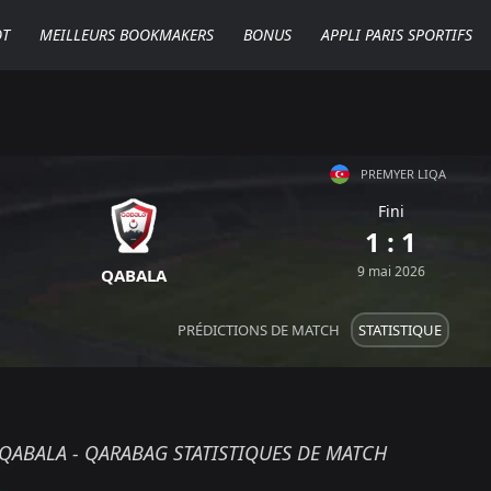
OT
MEILLEURS BOOKMAKERS
BONUS
APPLI PARIS SPORTIFS
PREMYER LIQA
Fini
L
L
1 : 1
D
W
W
9 mai 2026
QABALA
PRÉDICTIONS DE MATCH
STATISTIQUE
QABALA - QARABAG STATISTIQUES DE MATCH