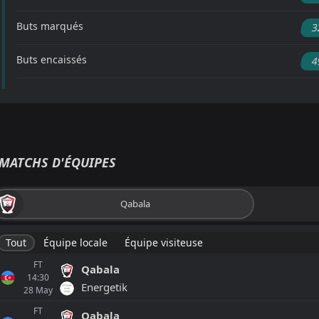
Buts marqués
3
Buts encaissés
4
MATCHS D'ÉQUIPES
Qabala
Tout
Équipe locale
Équipe visiteuse
FT
Qabala
14:30
Energetik
28
May
FT
Qabala