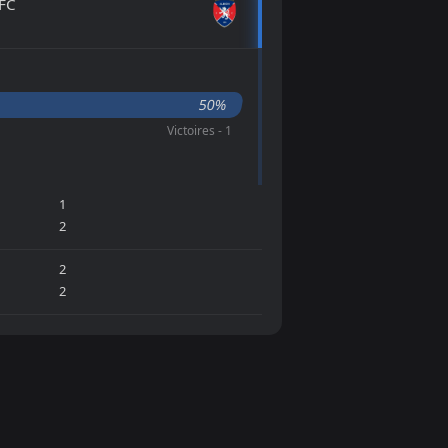
 FC
50%
Victoires - 1
1
2
2
2