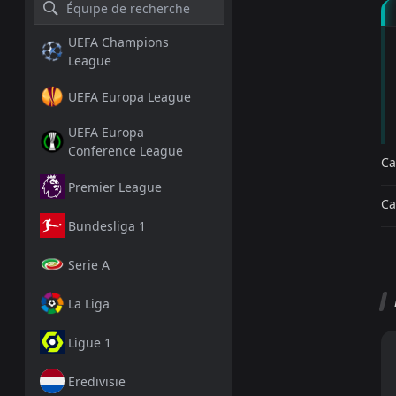
UEFA Champions
League
UEFA Europa League
UEFA Europa
Conference League
Ca
Premier League
Ca
Bundesliga 1
Serie A
La Liga
Ligue 1
Eredivisie