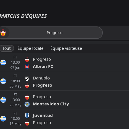
MATCHS D'ÉQUIPES
Progreso
Tout
Équipe locale
Équipe visiteuse
FT
Progreso
13:00
Albion FC
07
Jun
FT
Danubio
18:00
Progreso
30
May
FT
Progreso
13:00
Montevideo City
23
May
FT
Juventud
18:00
Progreso
16
May