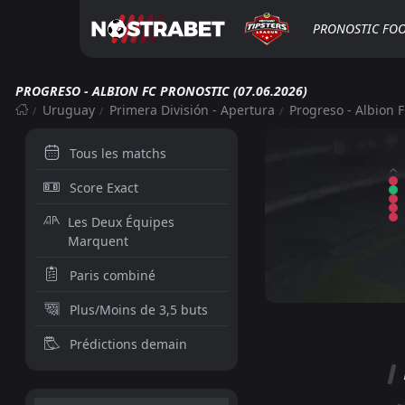
PRONOSTIC FO
PROGRESO - ALBION FC PRONOSTIC (07.06.2026)
Uruguay
Primera División - Apertura
Progreso - Albion 
Tous les matchs
Score Exact
Les Deux Équipes
Marquent
Paris combiné
Plus/Moins de 3,5 buts
Prédictions demain