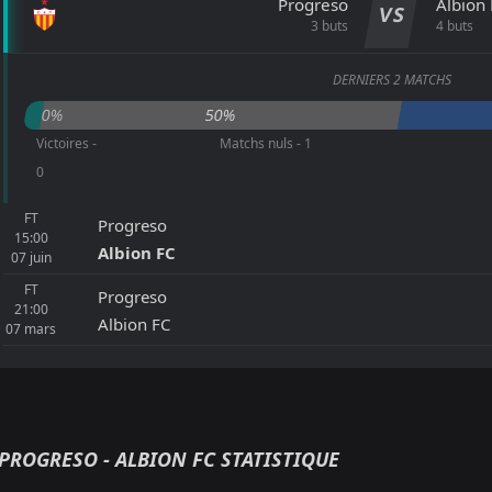
Progreso
Albion
VS
3 buts
4 buts
DERNIERS 2 MATCHS
0%
50%
Victoires -
Matchs nuls - 1
0
FT
Progreso
15:00
Albion FC
07
juin
FT
Progreso
21:00
Albion FC
07
mars
PROGRESO - ALBION FC STATISTIQUE