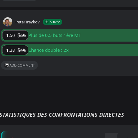
PetarTraykov
Suivre
Plus de 0.5 buts 1ère MT
1.50
Chance double : 2x
1.38
ADD COMMENT
STATISTIQUES DES CONFRONTATIONS DIRECTES