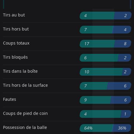
Tirs au but
4
2
Tirs hors but
7
4
Coups totaux
17
8
Tirs bloqués
6
2
Tirs dans la boîte
10
2
Tirs hors de la surface
7
6
Fautes
9
6
Coups de pied de coin
4
1
Possession de la balle
64%
36%