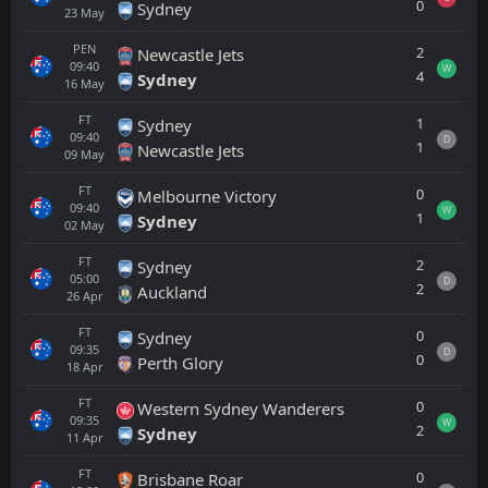
0
Sydney
23
May
PEN
2
Newcastle Jets
09:40
W
4
Sydney
16
May
FT
1
Sydney
09:40
D
1
Newcastle Jets
09
May
FT
0
Melbourne Victory
09:40
W
1
Sydney
02
May
FT
2
Sydney
05:00
D
2
Auckland
26
Apr
FT
0
Sydney
09:35
D
0
Perth Glory
18
Apr
FT
0
Western Sydney Wanderers
09:35
W
2
Sydney
11
Apr
FT
0
Brisbane Roar