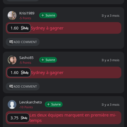
Krisi1989
Suivre
Il y a 3 mois
-5 Points
Sydney à gagner
1.60
ADD COMMENT
Sasho85
Suivre
Il y a 3 mois
-5 Points
Sydney à gagner
1.60
ADD COMMENT
Levskarcheto
Suivre
Il y a 3 mois
-10 Points
Les deux équipes marquent en première mi-
3.75
temps