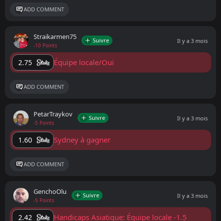
ADD COMMENT
Straikarmen75
Suivre
Il y a 3 mois
-10 Points
Équipe locale/Oui
2.75
ADD COMMENT
PetarTraykov
Suivre
Il y a 3 mois
-5 Points
Sydney à gagner
1.60
ADD COMMENT
GenchoOlu
Suivre
Il y a 3 mois
-5 Points
Handicaps Asiatique: Équipe locale -1.5
2.42