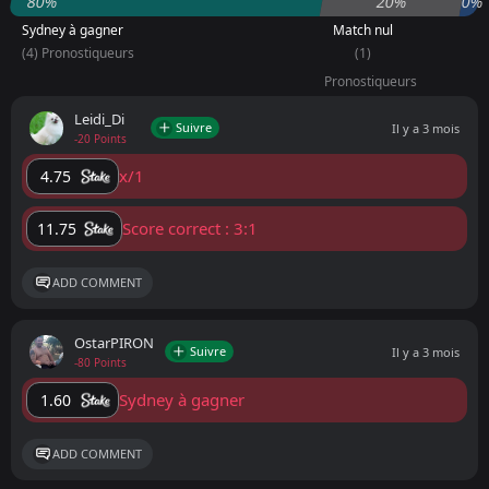
80%
20%
0%
Sydney à gagner
Match nul
(4) Pronostiqueurs
(1)
Pronostiqueurs
Leidi_Di
Suivre
Il y a 3 mois
-20 Points
x/1
4.75
Score correct : 3:1
11.75
ADD COMMENT
OstarPIRON
Suivre
Il y a 3 mois
-80 Points
Sydney à gagner
1.60
ADD COMMENT