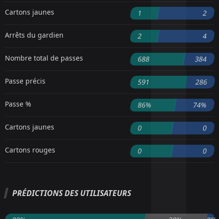
Cartons jaunes
1
2
Arrêts du gardien
2
4
Nombre total de passes
688
384
Passe précis
591
286
Passe %
86%
74%
Cartons jaunes
0
0
Cartons rouges
0
0
PRÉDICTIONS DES UTILISATEURS