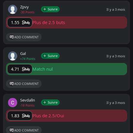
Zpvy
Suivre
Il y a 3 mois
-30 Points
Plus de 2.5 buts
1.55
ADD COMMENT
Gal
Suivre
Il y a 3 mois
+74 Points
Match nul
4.71
ADD COMMENT
Sevdalln
Suivre
Il y a 3 mois
-18 Points
Plus de 2.5/Oui
1.83
ADD COMMENT