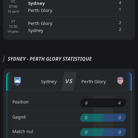
FT
4
Sydney
07:00
1
Perth Glory
16
avril
FT
2
Perth Glory
12:30
2
Sydney
14
janv.
SYDNEY - PERTH GLORY STATISTIQUE
VS
Sydney
Perth Glory
Position
6
4
Gagné
0
0
Match nul
0
0