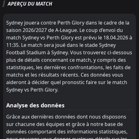
APERÇU DU MATCH
Central Coast Mariners
Central Coast Mariners
2
2
0
0
0
0
0
0
0
0
0
0
FT
1
Brisbane Roar
07:00
D
1
Perth Glory
28
Feb
Newcastle Jets
Newcastle Jets
3
3
0
0
0
0
0
0
0
0
0
0
Sydney jouera contre Perth Glory dans le cadre de la
FT
4
Adelaide United
Perth Glory
Perth Glory
4
4
0
0
0
0
0
0
0
0
0
0
saison 2026/2027 de A-League. Le coup d’envoi du
08:35
L
0
Perth Glory
20
Feb
match Sydney vs Perth Glory est prévu le 18.04.2026 à
Brisbane Roar
Brisbane Roar
5
5
0
0
0
0
0
0
0
0
0
0
11:35. Le match sera joué dans le stade Sydney
FT
1
Perth Glory
10:45
Sydney
Sydney
6
6
0
0
0
0
0
0
0
0
L
0
0
Football Stadium à Sydney. Vous trouverez ci-dessous
3
Newcastle Jets
13
Feb
plus de détails concernant ce match, y compris des
Wellington Phoenix
Wellington Phoenix
7
7
0
0
0
0
0
0
0
0
0
0
FT
2
Macarthur
statistiques, les dernières confrontations, les faits de
08:35
D
2
Perth Glory
Melbourne Victory
Melbourne Victory
matchs et les résultats récents. Ces données vous
8
8
0
0
0
0
0
0
0
0
0
0
06
Feb
aideront à décider quel pronostic faire sur le match
FT
Melbourne City
Melbourne City
2
Perth Glory
9
9
0
0
0
0
0
0
0
0
0
0
Sydney vs Perth Glory.
10:45
W
1
Auckland
31
Jan
Western Sydney Wanderers
Western Sydney Wanderers
10
10
0
0
0
0
0
0
0
0
0
0
Analyse des données
Macarthur
Macarthur
11
11
0
0
0
0
0
0
0
0
0
0
Grâce aux dernières données dont nous disposons
Auckland
Auckland
12
12
0
0
0
0
0
0
0
0
0
0
sur chacune des équipes et grâce à notre base de
données comportant des informations statistiques,
nous pouvons vous donner quelques détails sur les