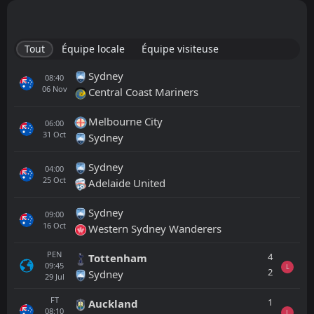
Tout
Équipe locale
Équipe visiteuse
Sydney
08:40
06
Nov
Central Coast Mariners
Melbourne City
06:00
31
Oct
Sydney
Sydney
04:00
25
Oct
Adelaide United
Sydney
09:00
16
Oct
Western Sydney Wanderers
PEN
4
Tottenham
09:45
L
2
Sydney
29
Jul
FT
1
Auckland
08:10
L