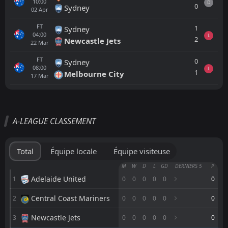
10:00
D
0
Sydney
02
Apr
FT
1
Sydney
04:00
L
2
Newcastle Jets
22
Mar
FT
0
Sydney
08:00
L
1
Melbourne City
17
Mar
Tout
Équipe locale
Équipe visiteuse
A-LEAGUE CLASSEMENT
Perth Glory
08:00
01
Nov
Adelaide United
Total
Équipe locale
Équipe visiteuse
Brisbane Roar
M
W
D
L
GD
DERNIERS 5
P
09:00
23
Oct
Perth Glory
Adelaide United
1
0
0
0
0
0
0
Central Coast Mariners
2
0
0
0
0
0
0
Macarthur
06:00
17
Oct
Perth Glory
Newcastle Jets
3
0
0
0
0
0
0