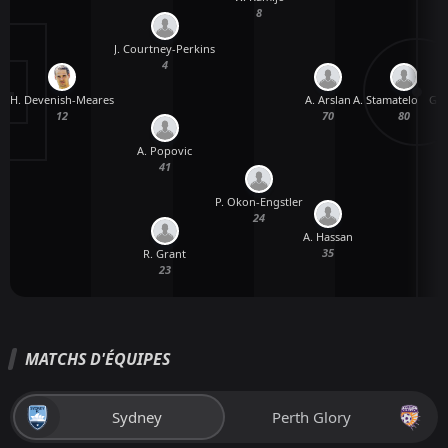
8
J. Courtney-Perkins
4
H. Devenish-Meares
A. Stamatelopoul
G. 
A. Arslan
12
80
70
A. Popovic
41
P. Okon-Engstler
24
A. Hassan
35
R. Grant
23
MATCHS D'ÉQUIPES
Sydney
Perth Glory