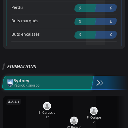
Perdu
0
0
Buts marqués
0
0
Buts encaissés
0
0
FORMATIONS
Sydney
Patrick Kisnorbo
4-2-3-1
B. Garuccio
17
P. Quispe
7
W. Kamijo