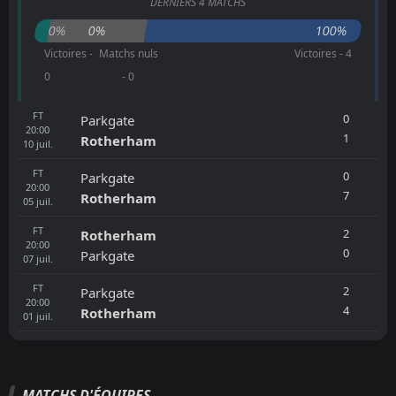
DERNIERS 4 MATCHS
0%
0%
100%
Victoires -
Matchs nuls
Victoires - 4
0
- 0
FT
0
Parkgate
20:00
1
Rotherham
10
juil.
FT
0
Parkgate
20:00
7
Rotherham
05
juil.
FT
2
Rotherham
20:00
0
Parkgate
07
juil.
FT
2
Parkgate
20:00
4
Rotherham
01
juil.
MATCHS D'ÉQUIPES