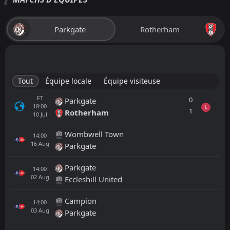
Parkgate
Rotherham
Tout
Équipe locale
Équipe visiteuse
FT
0
Parkgate
18:00
L
1
Rotherham
10
Jul
Wombwell Town
14:00
16
Aug
Parkgate
Parkgate
14:00
02
Aug
Eccleshill United
Campion
14:00
03
Aug
Parkgate