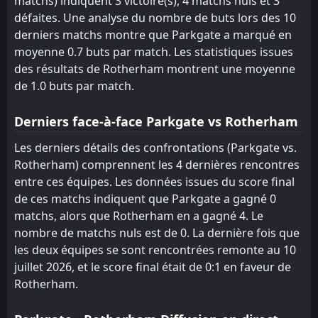
matchs) indiquent 3 victoire(s), 4 matchs nuls et 3
25
Apr
défaites. Une analyse du nombre de buts lors des 10
FT
0
Rotherham
derniers matchs montre que Parkgate a marqué en
18:45
L
2
Luton
21
Apr
moyenne 0.7 buts par match. Les statistiques issues
des résultats de Rotherham montrent une moyenne
FT
0
Leyton Orient
14:00
de 1.0 buts par match.
W
2
Rotherham
18
Apr
FT
Derniers face-à-face Parkgate vs Rotherham
3
Wigan
18:45
L
0
Rotherham
14
Apr
Les derniers détails des confrontations (Parkgate vs.
Rotherham) comprennent les 4 dernières rencontres
FT
1
Rotherham
14:00
L
entre ces équipes. Les données issues du score final
3
Barnsley
11
Apr
de ces matchs indiquent que Parkgate a gagné 0
FT
1
Port Vale
matchs, alors que Rotherham en a gagné 4. Le
18:45
L
0
Rotherham
nombre de matchs nuls est de 0. La dernière fois que
07
Apr
les deux équipes se sont rencontrées remonte au 10
juillet 2026, et le score final était de 0:1 en faveur de
Rotherham.