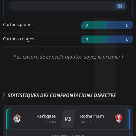
'86 ︎
Cartons jaunes
0
0
Cartons rouges
0
0
Pas encore de conseils ajoutés, soyez le premier !
STATISTIQUES DES CONFRONTATIONS DIRECTES
Parkgate
Rotherham
VS
2 buts
14 buts