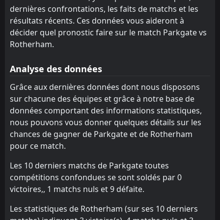
dernières confrontations, les faits de matchs et les
FT
0
Rotherham
résultats récents. Ces données vous aideront à
14:00
L
2
Sheffield Utd
25
Jul
décider quel pronostic faire sur le match Parkgate vs
Rotherham.
FT
0
Alfreton Town
18:30
W
1
Rotherham
21
Jul
Analyse des données
FT
1
Matlock Town
Grâce aux dernières données dont nous disposons
14:00
D
1
Rotherham
18
Jul
sur chacune des équipes et grâce à notre base de
données comportant des informations statistiques,
FT
1
AFC Emley
18:00
D
nous pouvons vous donner quelques détails sur les
1
Rotherham
14
Jul
chances de gagner de Parkgate et de Rotherham
FT
0
Parkgate
pour ce match.
18:00
W
1
Rotherham
10
Jul
Les 10 derniers matchs de Parkgate toutes
FT
3
Wycombe
compétitions confondues se sont soldés par 0
14:00
L
2
Rotherham
victoires,, 1 matchs nuls et 9 défaite.
02
May
FT
1
Les statistiques de Rotherham (sur ses 10 derniers
Rotherham
14:00
D
1
Reading