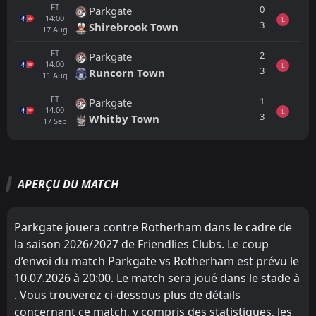
FT
0
Parkgate
14:00
L
3
Shirebrook Town
17
Aug
FT
2
Parkgate
14:00
L
3
Runcorn Town
11
Aug
FT
1
Parkgate
14:00
L
3
Whitby Town
17
Sep
Tout
Équipe locale
Équipe visiteuse
APERÇU DU MATCH
Rotherham
16:30
08
Aug
West Brom
Parkgate jouera contre Rotherham dans le cadre de
la saison 2026/2027 de Friendlies Clubs. Le coup
FT
1
Rotherham
18:30
D
d’envoi du match Parkgate vs Rotherham est prévu le
1
Derby
04
Aug
10.07.2026 à 20:00. Le match sera joué dans le stade à
FT
0
. Vous trouverez ci-dessous plus de détails
Darlington 1883
18:30
W
2
Rotherham
concernant ce match, y compris des statistiques, les
28
Jul