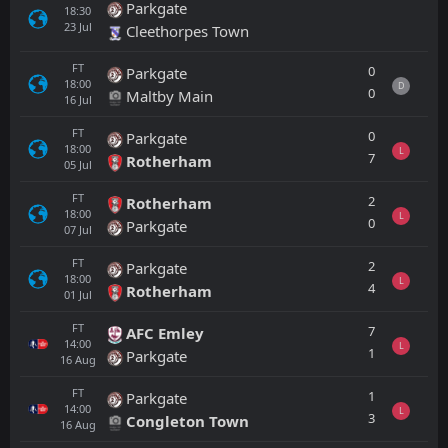
Parkgate
18:30
23
Jul
Cleethorpes Town
FT
0
Parkgate
18:00
D
0
Maltby Main
16
Jul
FT
0
Parkgate
18:00
L
7
Rotherham
05
Jul
FT
2
Rotherham
18:00
L
0
Parkgate
07
Jul
FT
2
Parkgate
18:00
L
4
Rotherham
01
Jul
FT
7
AFC Emley
14:00
L
1
Parkgate
16
Aug
FT
1
Parkgate
14:00
L
3
Congleton Town
16
Aug