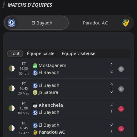
MATCHS D'ÉQUIPES
El Bayadh
Paradou AC
Tout
Équipe locale
Équipe visiteuse
FT
2
Mostaganem
16:00
D
2
El Bayadh
05
Jun
FT
0
El Bayadh
16:45
D
0
JS Saoura
20
May
FT
2
Khenchela
15:00
L
1
El Bayadh
08
May
FT
0
El Bayadh
16:45
L
1
Paradou AC
17
Apr