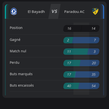
VS
El Bayadh
Paradou AC
Position
16
14
Gagné
2
7
Match nul
11
3
Perdu
17
20
Buts marqués
17
35
Buts encaissés
40
54