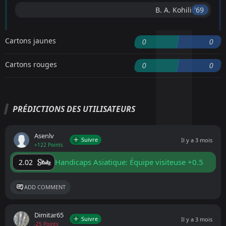
B. A. Kohili
'69 ︎
Cartons jaunes
0
0
Cartons rouges
0
0
PRÉDICTIONS DES UTILISATEURS
Asenlv
Suivre
Il y a 3 mois
+122 Points
Handicaps Asiatique: Équipe visiteuse +0.5
2.02
ADD COMMENT
Dimitar65
Suivre
Il y a 3 mois
-25 Points