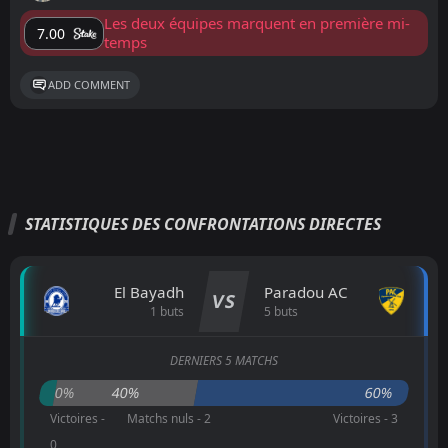
Les deux équipes marquent en première mi-
7.00
temps
ADD COMMENT
STATISTIQUES DES CONFRONTATIONS DIRECTES
El Bayadh
Paradou AC
VS
1 buts
5 buts
DERNIERS 5 MATCHS
0%
40%
60%
Victoires -
Matchs nuls - 2
Victoires - 3
0