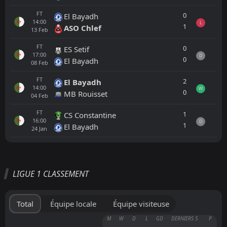
FT
0
El Bayadh
14:00
L
1
ASO Chlef
13
Feb
FT
0
ES Setif
17:00
D
0
El Bayadh
08
Feb
FT
2
El Bayadh
14:00
W
0
MB Rouisset
04
Feb
FT
1
CS Constantine
16:00
D
1
El Bayadh
24
Jan
Tout
Équipe locale
Équipe visiteuse
LIGUE 1 CLASSEMENT
FT
0
Paradou AC
16:00
L
2
ES Setif
05
Jun
Total
Équipe locale
Équipe visiteuse
FT
4
USM Alger
M
W
D
L
GD
DERNIERS 5
P
17:00
L