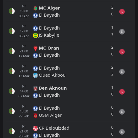
FT
3
MC Alger
19:00
L
0
El Bayadh
09
Apr
FT
1
El Bayadh
17:00
D
1
JS Kabylie
05
Apr
FT
2
MC Oran
21:00
L
0
El Bayadh
17
Mar
FT
2
El Bayadh
21:00
D
2
Oued Akbou
13
Mar
FT
1
Ben Aknoun
14:00
L
0
El Bayadh
07
Mar
FT
0
El Bayadh
13:30
D
0
USM Alger
27
Feb
FT
0
CR Belouizdad
21:00
D
0
El Bayadh
20
Feb