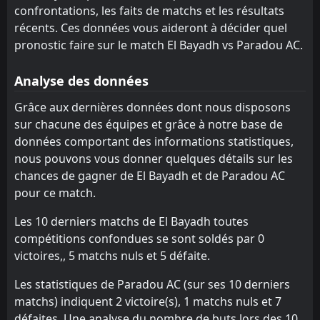
Khenchela
Khenchela
confrontations, les faits de matchs et les résultats
7
7
15
15
8
4
5
3
2
8
29
15
récents. Ces données vous aideront à décider quel
MB Rouisset
Oued Akbou
12
6
15
15
8
3
5
5
2
7
29
14
pronostic faire sur le match El Bayadh vs Paradou AC.
JS Kabylie
CS Constantine
5
9
15
15
7
3
5
4
3
8
26
13
Analyse des données
Ben Aknoun
ASO Chlef
13
8
15
15
7
2
4
5
4
8
25
11
Grâce aux dernières données dont nous disposons
USM Alger
ES Setif
10
11
15
15
5
2
8
3
10
2
23
9
sur chacune des équipes et grâce à notre base de
données comportant des informations statistiques,
ASO Chlef
MB Rouisset
13
12
15
15
7
1
2
4
10
6
23
7
nous pouvons vous donner quelques détails sur les
Paradou AC
Paradou AC
14
14
15
15
5
2
2
1
12
8
17
7
chances de gagner de El Bayadh et de Paradou AC
pour ce match.
Mostaganem
El Bayadh
15
16
15
15
4
0
5
5
10
6
17
5
Les 10 derniers matchs de El Bayadh toutes
El Bayadh
Mostaganem
16
15
15
15
2
0
6
2
13
7
12
2
compétitions confondues se sont soldés par 0
victoires,, 5 matchs nuls et 5 défaite.
Les statistiques de Paradou AC (sur ses 10 derniers
matchs) indiquent 2 victoire(s), 1 matchs nuls et 7
défaites. Une analyse du nombre de buts lors des 10