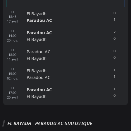
FT
0
El Bayadh
18:45
1
Paradou AC
17
avril
FT
2
Paradou AC
14:00
0
El Bayadh
20
nov.
FT
0
Paradou AC
18:00
0
El Bayadh
11
avril
FT
1
El Bayadh
15:00
1
Paradou AC
02
nov.
FT
1
Paradou AC
17:00
0
El Bayadh
20
avril
EL BAYADH - PARADOU AC STATISTIQUE