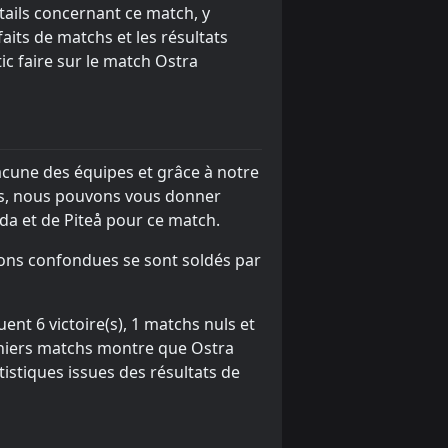
0
tails concernant ce match, y
faits de matchs et les résultats
1
c faire sur le match Ostra
W
2
2
W
0
cune des équipes et grâce à notre
4
W
es, nous pouvons vous donner
1
da et de Piteå pour ce match.
4
L
ons confondues se sont soldés par
0
2
ent 6 victoire(s), 1 matchs nuls et
L
3
rniers matchs montre que Ostra
stiques issues des résultats de
1
D
1
0