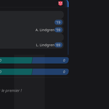
'19 ︎
A. Lindgren
'59 ︎
L. Lindgren
'69 ︎
0
0
0
0
 le premier !