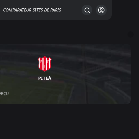
COMPARATEUR SITES DE PARIS
PITEÅ
ERÇU