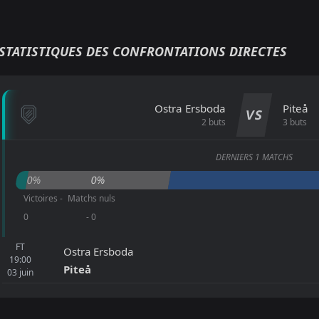
STATISTIQUES DES CONFRONTATIONS DIRECTES
Ostra Ersboda
Piteå
VS
2 buts
3 buts
DERNIERS 1 MATCHS
0%
0%
Victoires -
Matchs nuls
0
- 0
FT
Ostra Ersboda
19:00
Piteå
03
juin