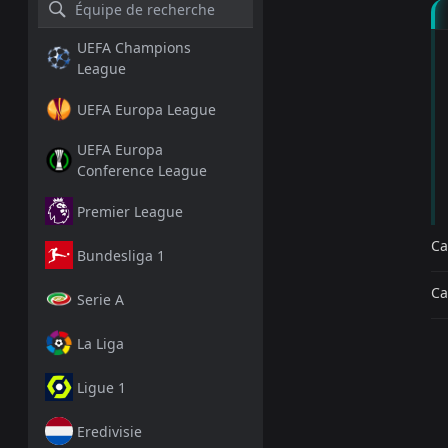
UEFA Champions
League
UEFA Europa League
UEFA Europa
Conference League
Premier League
Ca
Bundesliga 1
Ca
Serie A
La Liga
Ligue 1
Eredivisie