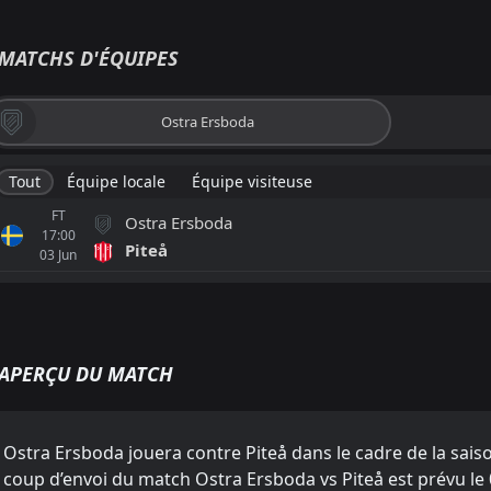
MATCHS D'ÉQUIPES
Ostra Ersboda
Tout
Équipe locale
Équipe visiteuse
FT
Ostra Ersboda
17:00
Piteå
03
Jun
Tout
Équipe locale
Équipe visiteuse
Piteå
16:30
20
Aug
AIK stockholm
APERÇU DU MATCH
FT
Ostra Ersboda
17:00
Piteå
03
Jun
Ostra Ersboda jouera contre Piteå dans le cadre de la sai
FT
Piteå
coup d’envoi du match Ostra Ersboda vs Piteå est prévu le 
14:30