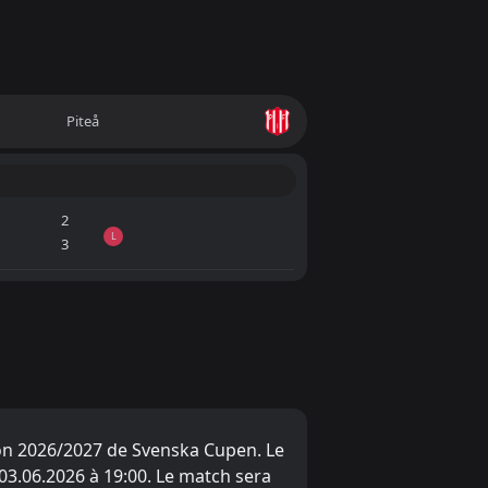
Piteå
2
L
3
2
W
3
son 2026/2027 de Svenska Cupen. Le
1
03.06.2026 à 19:00. Le match sera
W