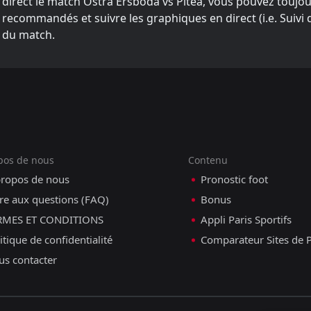
direct le match Ostra Ersboda vs Piteå, vous pouvez toujo
recommandés et suivre les graphiques en direct (i.e. Suivi 
du match.
pos de nous
Contenu
propos de nous
Pronostic foot
re aux questions (FAQ)
Bonus
RMES ET CONDITIONS
Appli Paris Sportifs
itique de confidentialité
Comparateur Sites de P
us contacter