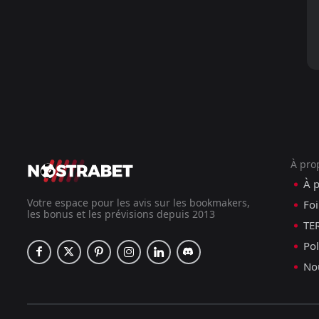
À pro
À 
Votre espace pour les avis sur les bookmakers,
Foi
les bonus et les prévisions depuis 2013
TE
Pol
No