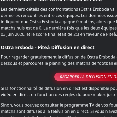
16:00
Sirius
20
Aug
Les derniers détails des confrontations (Ostra Ersboda vs.
FT
Piteå
dernières rencontres entre ces équipes. Les données issue
17:00
Skellefteå
indiquent que Ostra Ersboda a gagné 0 matchs, alors que 
29
Jun
matchs nuls est de 0. La dernière fois que les deux équip
FT
Piteå
03 juin 2026, et le score final était de 2:3 en faveur de Piteå.
16:30
IFK Norrkoping
21
Aug
FT
Ostra Ersboda - Piteå Diffusion en direct
Skellefteå
17:00
Piteå
26
Jun
Pour regarder gratuitement la diffusion de Ostra Ersboda - 
dessous et parcourez le planning des matchs de football en
FT
Ostersunds FK
14:00
Piteå
09
Mar
REGARDER LA DIFFUSION EN D
Si la fonctionnalité de diffusion en direct est disponible p
vidéo en direct en fonction des règles du bookmaker, juste
Sinon, vous pouvez consulter le programme TV de vos four
matchs sont diffusés à la télévision en direct. Si vous n’ave