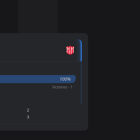
100%
Victoires - 1
2
3