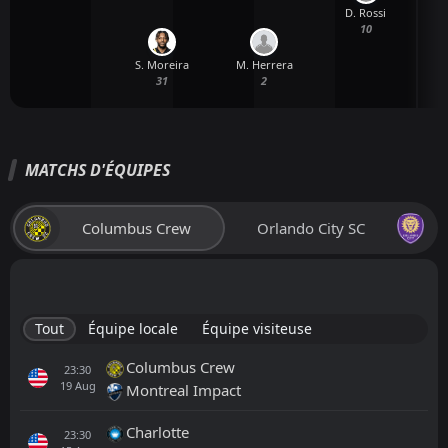
D. Rossi
M
10
S. Moreira
M. Herrera
31
2
MATCHS D'ÉQUIPES
Columbus Crew
Orlando City SC
Tout
Équipe locale
Équipe visiteuse
Columbus Crew
23:30
19
Aug
Montreal Impact
Charlotte
23:30