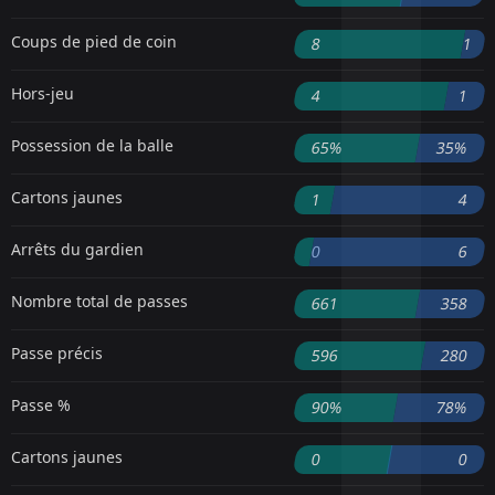
Coups de pied de coin
8
1
Hors-jeu
4
1
Possession de la balle
65%
35%
Cartons jaunes
1
4
Arrêts du gardien
0
6
Nombre total de passes
661
358
Passe précis
596
280
Passe %
90%
78%
Cartons jaunes
0
0