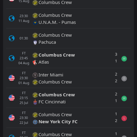
15
Aug
Columbus Crew
Columbus Crew
23:30
11
Aug
U.N.A.M. - Pumas
Columbus Crew
01:30
Pachuca
FT
3
Columbus Crew
23:45
W
1
Atlas
04
Aug
FT
2
Inter Miami
23:30
D
2
Columbus Crew
01
Aug
FT
2
Columbus Crew
23:15
W
1
FC Cincinnati
25
Jul
FT
1
Columbus Crew
23:30
L
2
New York City FC
22
Jul
FT
1
Columbus Crew