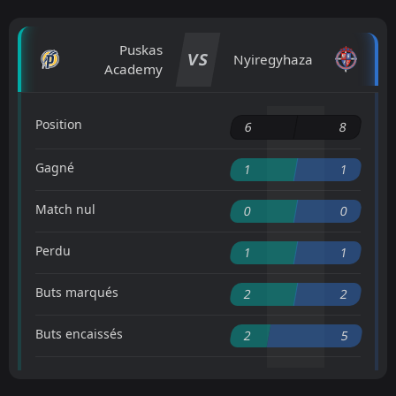
Puskas
VS
Nyiregyhaza
Academy
Position
6
8
Gagné
1
1
Match nul
0
0
Perdu
1
1
Buts marqués
2
2
Buts encaissés
2
5