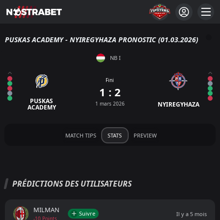
PUSKAS ACADEMY - NYIREGYHAZA PRONOSTIC (01.03.2026)
NB I
Fini
1 : 2
PUSKAS
1 mars 2026
NYIREGYHAZA
ACADEMY
MATCH TIPS
STATS
PREVIEW
PRÉDICTIONS DES UTILISATEURS
MILMAN
Suivre
Il y a 5 mois
-10 Points