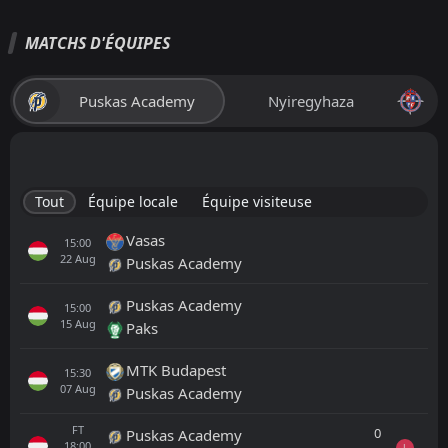
MATCHS D'ÉQUIPES
Puskas Academy
Nyiregyhaza
Tout
Équipe locale
Équipe visiteuse
Vasas
15:00
22
Aug
Puskas Academy
Puskas Academy
15:00
15
Aug
Paks
MTK Budapest
15:30
07
Aug
Puskas Academy
FT
0
Puskas Academy
18:00
L