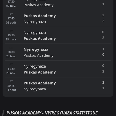
17:30
1
Puskas Academy
09
nov.
FT
3
Puskas Academy
17:45
2
Nyiregyhaza
03
août
FT
0
Nyiregyhaza
19:30
2
Puskas Academy
29
mars
FT
1
Nyiregyhaza
20:00
0
Puskas Academy
25
févr.
FT
0
Nyiregyhaza
13:30
3
Puskas Academy
23
nov.
FT
3
Puskas Academy
20:15
1
Nyiregyhaza
11
août
PUSKAS ACADEMY - NYIREGYHAZA STATISTIQUE