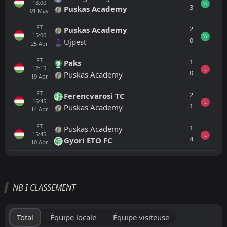
18:00
W
3
Puskas Academy
01
May
FT
2
Puskas Academy
15:00
W
0
Ujpest
25
Apr
FT
1
Paks
12:15
L
0
Puskas Academy
19
Apr
FT
2
Ferencvarosi TC
16:45
L
1
Puskas Academy
14
Apr
FT
1
Puskas Academy
15:45
L
4
Gyori ETO FC
10
Apr
Tout
Équipe locale
Équipe visiteuse
NB I CLASSEMENT
MTK Budapest
15:00
22
Aug
Nyiregyhaza
Total
Équipe locale
Équipe visiteuse