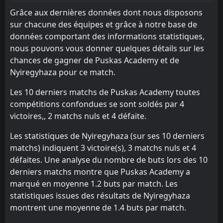
Puskas Academy
Ferencvarosi TC
11
6
1
1
0
0
0
0
1
1
0
0
Grâce aux dernières données dont nous disposons
Debreceni VSC
Debreceni VSC
12
12
1
1
0
0
0
0
1
1
0
0
sur chacune des équipes et grâce à notre base de
données comportant des informations statistiques,
nous pouvons vous donner quelques détails sur les
chances de gagner de Puskas Academy et de
Nyiregyhaza pour ce match.
Les 10 derniers matchs de Puskas Academy toutes
compétitions confondues se sont soldés par 4
victoires,, 2 matchs nuls et 4 défaite.
Les statistiques de Nyiregyhaza (sur ses 10 derniers
matchs) indiquent 3 victoire(s), 3 matchs nuls et 4
défaites. Une analyse du nombre de buts lors des 10
derniers matchs montre que Puskas Academy a
marqué en moyenne 1.2 buts par match. Les
statistiques issues des résultats de Nyiregyhaza
montrent une moyenne de 1.4 buts par match.