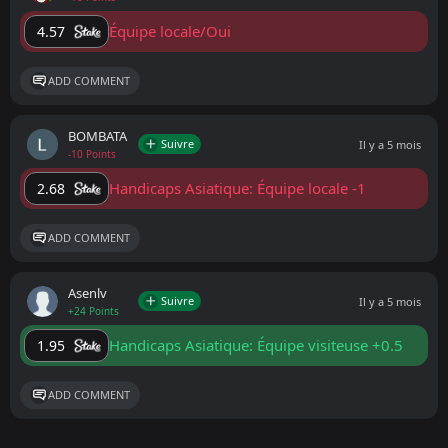
Équipe locale/Oui
4.57
ADD COMMENT
BOMBATA
Suivre
Il y a 5 mois
-10 Points
Handicaps Asiatique: Équipe locale -1
2.68
ADD COMMENT
Asenlv
Suivre
Il y a 5 mois
+24 Points
Handicaps Asiatique: Équipe visiteuse +0.5
1.95
ADD COMMENT