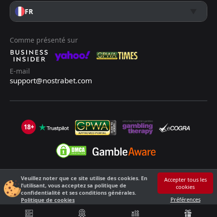
FR
Comme présenté sur
E-mail
support@nostrabet.com
18+
Veuillez noter que ce site utilise des cookies. En
©2013 - 2026 Nostrabet.com - Tous les droits sont réservés. Ce site n'est
Accepter tous les
l’utilisant, vous acceptez sa politique de
cookies
pas adapté aux moins de 18 ans !
confidentialité et ses conditions générales.
18+ S'il vous plaît, jouez de manière responsable !
Préférences
Politique de cookies