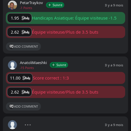
PetarTraykov
Suivre
Il y a 9 mois
-1 Points
Handicaps Asiatique: Équipe visiteuse -1.5
1.95
Équipe visiteuse/Plus de 3.5 buts
2.62
ADD COMMENT
AnatoliMaeshki
Suivre
Il y a 9 mois
-15 Points
Score correct : 1:3
11.00
Équipe visiteuse/Plus de 3.5 buts
2.62
ADD COMMENT
Il y a 9 mois