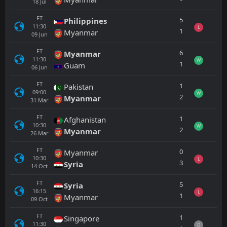
18
Jul
FT
5
Philippines
11:30
L
1
Myanmar
09
Jun
FT
6
Myanmar
11:30
W
1
Guam
06
Jun
FT
1
Pakistan
09:00
W
2
Myanmar
31
Mar
FT
1
Afghanistan
10:30
W
2
Myanmar
26
Mar
FT
0
Myanmar
10:30
L
3
Syria
14
Oct
FT
5
Syria
16:15
L
1
Myanmar
09
Oct
FT
1
Singapore
11:30
D