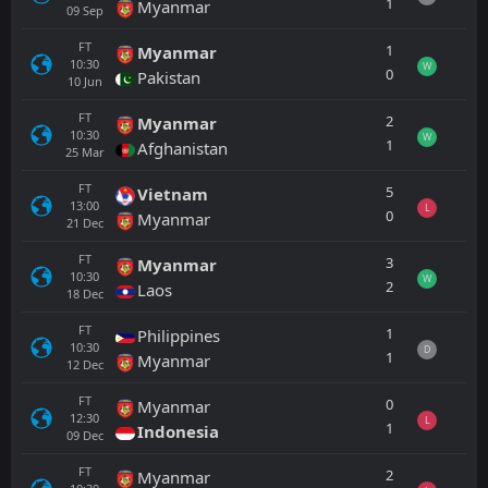
1
Myanmar
09
Sep
FT
1
Myanmar
10:30
W
0
Pakistan
10
Jun
FT
2
Myanmar
10:30
W
1
Afghanistan
25
Mar
FT
5
Vietnam
13:00
L
0
Myanmar
21
Dec
FT
3
Myanmar
10:30
W
2
Laos
18
Dec
FT
1
Philippines
10:30
D
1
Myanmar
12
Dec
FT
0
Myanmar
12:30
L
1
Indonesia
09
Dec
FT
2
Myanmar