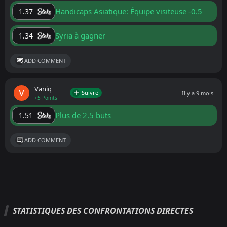
Handicaps Asiatique: Équipe visiteuse -0.5
1.37
Syria à gagner
1.34
ADD COMMENT
Vaniq
Suivre
Il y a 9 mois
+5 Points
Plus de 2.5 buts
1.51
ADD COMMENT
STATISTIQUES DES CONFRONTATIONS DIRECTES