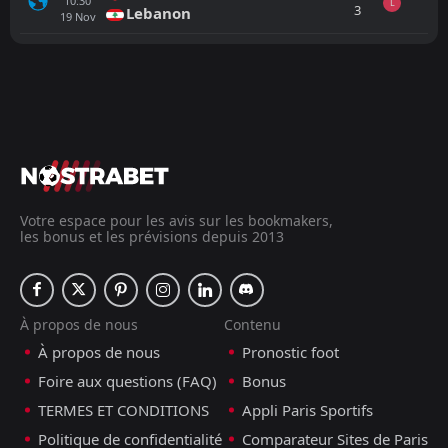
10:30
L
3
Lebanon
19
Nov
Tout
Équipe locale
Équipe visiteuse
China
14:00
14
Jan
Syria
Syria
14:00
09
Jan
Kyrgyzstan
Votre espace pour les avis sur les bookmakers,
les bonus et les prévisions depuis 2013
Bahrain
CANCELLED
14:00
Syria
09
Jun
FT
À propos de nous
Contenu
4
Belarus
16:00
L
1
Syria
À propos de nous
Pronostic foot
05
Jun
Foire aux questions (FAQ)
Bonus
FT
5
Syria
16:15
W
TERMES ET CONDITIONS
Appli Paris Sportifs
1
Afghanistan
31
Mar
Politique de confidentialité
Comparateur Sites de Paris