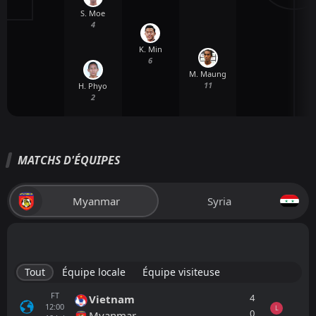
S. Moe
4
K. Min
M
6
M. Maung
11
H. Phyo
2
MATCHS D'ÉQUIPES
Myanmar
Syria
Tout
Équipe locale
Équipe visiteuse
FT
4
Vietnam
12:00
L
0
Myanmar