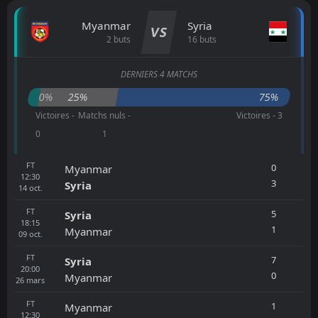
Myanmar
Syria
VS
2 buts
16 buts
DERNIERS 4 MATCHS
0%
25%
75%
Victoires -
Matchs nuls -
Victoires - 3
0
1
FT
0
Myanmar
12:30
3
Syria
14
oct.
FT
5
Syria
18:15
1
Myanmar
09
oct.
FT
7
Syria
20:00
0
Myanmar
26
mars
FT
1
Myanmar
12:30